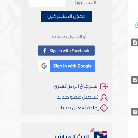
الـمـــــرور:
دخول المشتركين
أو الدخول بحساب
استرجاع الرمز السري
تسجيل عضو جديد
إعادة تفعيل حساب
البث المباشر