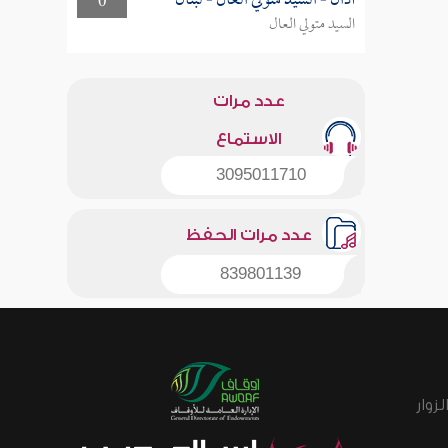
أذان - السيد متولي العال - لبنان
0
السيد متولي العال
عدد مرات
الاستماع
3095011710
عدد مرات الحفظ
839801139
زوار