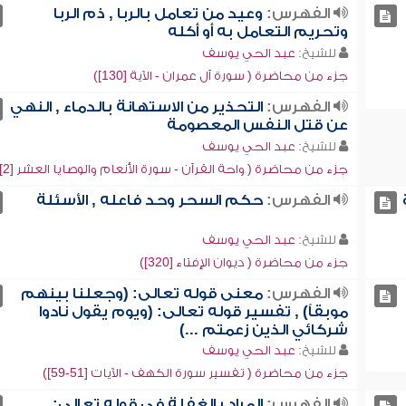
الفهرس:
وعيد من تعامل بالربا , ذم الربا
وتحريم التعامل به أو أكله
للشيخ:
عبد الحي يوسف
جزء من محاضرة ( سورة آل عمران - الآية [130])
الفهرس:
التحذير من الاستهانة بالدماء , النهي
عن قتل النفس المعصومة
للشيخ:
عبد الحي يوسف
جزء من محاضرة ( واحة القرآن - سورة الأنعام والوصايا العشر [2])
الفهرس:
حكم السحر وحد فاعله , الأسئلة
للشيخ:
عبد الحي يوسف
جزء من محاضرة ( ديوان الإفتاء [320])
الفهرس:
معنى قوله تعالى: (وجعلنا بينهم
موبقاً) , تفسير قوله تعالى: (ويوم يقول نادوا
شركائي الذين زعمتم ...)
للشيخ:
عبد الحي يوسف
جزء من محاضرة ( تفسير سورة الكهف - الآيات [51-59])
الفهرس:
المراد بالغفلة في قوله تعالى: