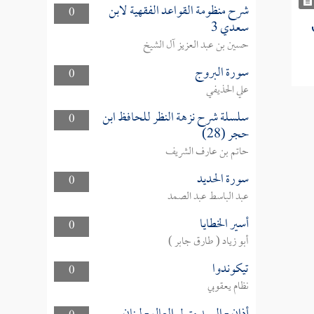
شرح منظومة القواعد الفقهية لابن
0
سعدي 3
حسين بن عبد العزيز آل الشيخ
سورة البروج
0
علي الحذيفي
سلسلة شرح نزهة النظر للحافظ ابن
0
حجر (28)
حاتم بن عارف الشريف
سورة الحديد
0
عبد الباسط عبد الصمد
أسير الخطايا
0
أبو زياد ( طارق جابر )
تيكوندوا
0
نظام يعقوبي