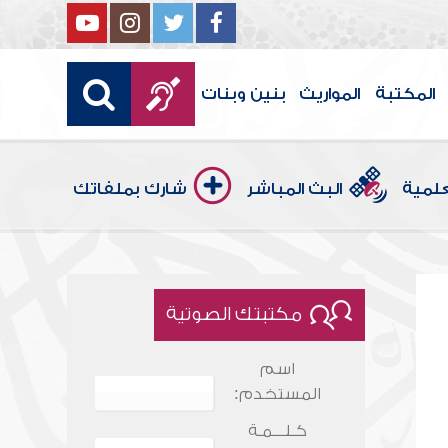
المكتبة
المواريث
بنين وبنات
علمية
البث المباشر
شارك بملفاتك
مكتبتك الصوتية
اسم
المستخدم:
كـلـــمـة