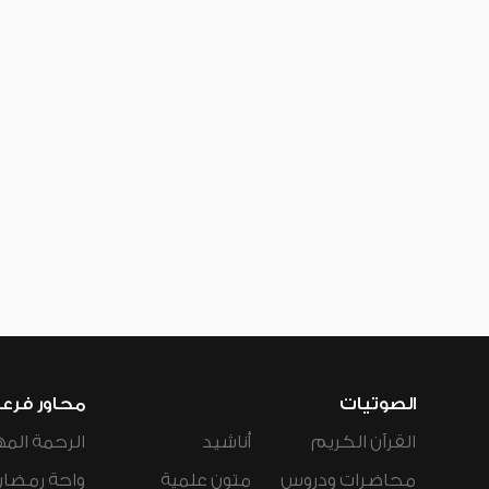
الصوتيات
محاور فرع
القرآن الكريم
أناشيد
الرحمة المه
محاضرات ودروس
متون علمية
واحة رمضان