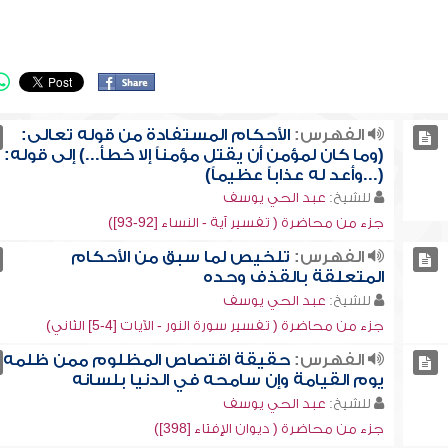
الفهرس:
الأحكام المستفادة من قوله تعالى:
(وما كان لمؤمن أن يقتل مؤمناً إلا خطأ...) إلى قوله:
(...وأعد له عذاباً عظيماً)
للشيخ:
عبد الحي يوسف
جزء من محاضرة ( تفسير آية - النساء [92-93])
الفهرس:
تلخيص لما سبق من الأحكام
المتعلقة بالقذف وحده
للشيخ:
عبد الحي يوسف
جزء من محاضرة ( تفسير سورة النور - الآيات [4-5] الثاني)
الفهرس:
حقيقة اقتصاص المظلوم ممن ظلمه
يوم القيامة وإن سامحه في الدنيا بلسانه
للشيخ:
عبد الحي يوسف
جزء من محاضرة ( ديوان الإفتاء [398])