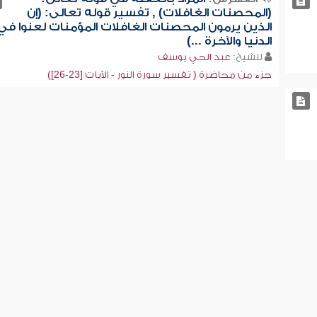
(المحصنات الغافلات) , تفسير قوله تعالى: (إن
الذين يرمون المحصنات الغافلات المؤمنات لعنوا في
الدنيا والآخرة ...)
للشيخ:
عبد الحي يوسف
جزء من محاضرة ( تفسير سورة النور - الآيات [23-26])