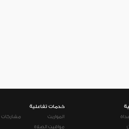
ية
خدمات تفاعلية
داة
المواريث
مشاركات ال
مواقيت الصلاة