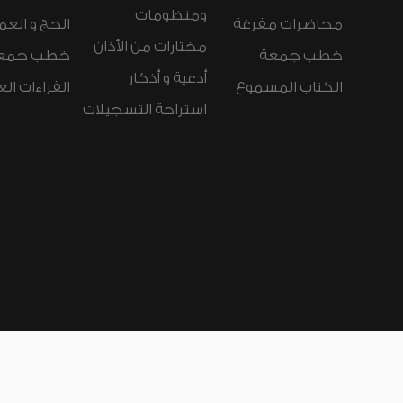
ومنظومات
محاضرات مفرغة
الحج و العم
مختارات من الأذان
خطب جمعة
خطب جمع
أدعية و أذكار
الكتاب المسموع
القراءات ال
استراحة التسجيلات
لغات الموقع:
عربي
Español
Deutsch
nçais