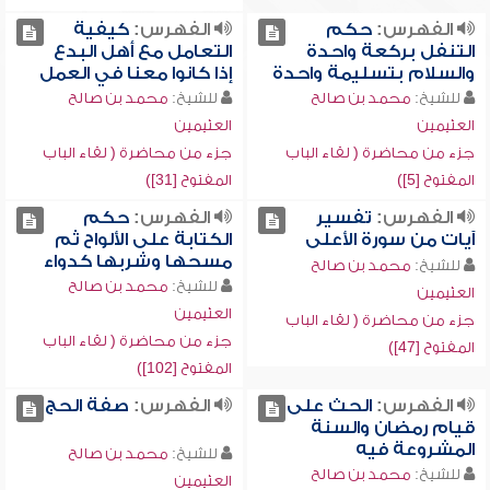
الفهرس:
حكم
الفهرس:
كيفية
التنفل بركعة واحدة
التعامل مع أهل البدع
والسلام بتسليمة واحدة
إذا كانوا معنا في العمل
للشيخ:
محمد بن صالح
للشيخ:
محمد بن صالح
العثيمين
العثيمين
جزء من محاضرة ( لقاء الباب
جزء من محاضرة ( لقاء الباب
المفتوح [5])
المفتوح [31])
الفهرس:
تفسير
الفهرس:
حكم
آيات من سورة الأعلى
الكتابة على الألواح ثم
مسحها وشربها كدواء
للشيخ:
محمد بن صالح
للشيخ:
محمد بن صالح
العثيمين
العثيمين
جزء من محاضرة ( لقاء الباب
جزء من محاضرة ( لقاء الباب
المفتوح [47])
المفتوح [102])
الفهرس:
الحث على
الفهرس:
صفة الحج
قيام رمضان والسنة
المشروعة فيه
للشيخ:
محمد بن صالح
للشيخ:
محمد بن صالح
العثيمين