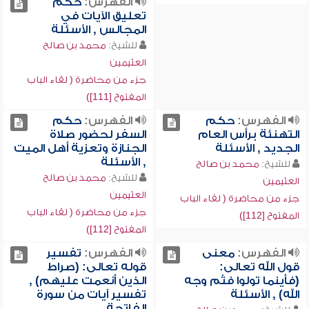
الفهرس:
حكم
تعليق الآيات في
المجالس , الأسئلة
للشيخ:
محمد بن صالح
العثيمين
جزء من محاضرة ( لقاء الباب
المفتوح [111])
الفهرس:
حكم
الفهرس:
حكم
التهنئة برأس العام
السفر لحضور صلاة
الجديد , الأسئلة
الجنازة وتعزية أهل الميت
, الأسئلة
للشيخ:
محمد بن صالح
للشيخ:
محمد بن صالح
العثيمين
العثيمين
جزء من محاضرة ( لقاء الباب
جزء من محاضرة ( لقاء الباب
المفتوح [112])
المفتوح [112])
الفهرس:
معنى
الفهرس:
تفسير
قول الله تعالى:
قوله تعالى: (صراط
(فأينما تولوا فثم وجه
الذين أنعمت عليهم) ,
الله) , الأسئلة
تفسير آيات من سورة
الفاتحة