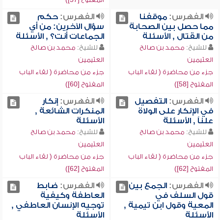
الفهرس:
موقفنا
الفهرس:
حكم
مما حصل بين الصحابة
سؤال الآخرين: من أي
من القتال , الأسئلة
الجماعات أنت؟ , الأسئلة
للشيخ:
محمد بن صالح
للشيخ:
محمد بن صالح
العثيمين
العثيمين
جزء من محاضرة ( لقاء الباب
جزء من محاضرة ( لقاء الباب
المفتوح [58])
المفتوح [60])
الفهرس:
التفصيل
الفهرس:
إنكار
في الإنكار على الولاة
المنكرات الشائعة ,
علناً , الأسئلة
الأسئلة
للشيخ:
محمد بن صالح
للشيخ:
محمد بن صالح
العثيمين
العثيمين
جزء من محاضرة ( لقاء الباب
جزء من محاضرة ( لقاء الباب
المفتوح [62])
المفتوح [62])
الفهرس:
الجمع بين
الفهرس:
ضابط
قول السلف في
العاطفة وكيفية
المعية وقول ابن تيمية ,
توجيه الإنسان العاطفي ,
الأسئلة
الأسئلة