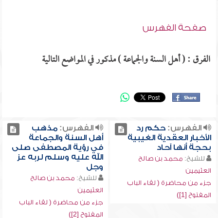
صفحة الفهرس
الفرق : ( أهل السنة والجماعة ) مذكور في المواضع التالية
الفهرس:
حكم رد
الفهرس:
مذهب
الأخبار العقدية الغيبية
أهل السنة والجماعة
بحجة أنها آحاد
في رؤية المصطفى صلى
الله عليه وسلم لربه عز
للشيخ:
محمد بن صالح
وجل
العثيمين
للشيخ:
محمد بن صالح
جزء من محاضرة ( لقاء الباب
العثيمين
المفتوح [1])
جزء من محاضرة ( لقاء الباب
المفتوح [2])