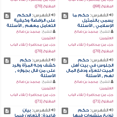
المفتوح [68])
المفتوح [70])
الفهرس:
حكم ما
الفهرس:
الحكم
يسمى بالتمثيل
على الرافضة وكيفية
الإسلامي , الأسئلة
التعامل معهم , الأسئلة
للشيخ:
محمد بن صالح
للشيخ:
محمد بن صالح
العثيمين
العثيمين
جزء من محاضرة ( لقاء الباب
جزء من محاضرة ( لقاء الباب
المفتوح [70])
المفتوح [70])
الفهرس:
حكم
الفهرس:
حكم
الجلوس في بيت أهل
كشف وجه المرأة والرد
الميت للعزاء ودفع المال
على من قال بجوازه ,
لهم , الأسئلة
الأسئلة
للشيخ:
محمد بن صالح
للشيخ:
محمد بن صالح
العثيمين
العثيمين
جزء من محاضرة ( لقاء الباب
جزء من محاضرة ( لقاء الباب
المفتوح [71])
المفتوح [71])
الفهرس:
حكم
الفهرس:
بيان
توزيع منشورات فيها
قاعدة: (نتعاون فيما