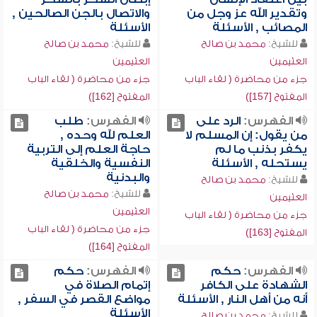
وتقدير الله عز وجل من
والاتصال بالجن الصالحين ,
المصائب , الأسئلة
الأسئلة
للشيخ:
محمد بن صالح
للشيخ:
محمد بن صالح
العثيمين
العثيمين
جزء من محاضرة ( لقاء الباب
جزء من محاضرة ( لقاء الباب
المفتوح [157])
المفتوح [162])
الفهرس:
الرد على
الفهرس:
طلب
من يقول: إن المسلم لا
العلم لله وحده ,
يكفر بذنب ما لم
حاجة العلم إلى التربية
يستحله , الأسئلة
النفسية والخلقية
والبدنية
للشيخ:
محمد بن صالح
للشيخ:
محمد بن صالح
العثيمين
العثيمين
جزء من محاضرة ( لقاء الباب
جزء من محاضرة ( لقاء الباب
المفتوح [163])
المفتوح [164])
الفهرس:
حكم
الفهرس:
حكم
الشهادة على الكافر
إتمام الصلاة في
أنه من أهل النار , الأسئلة
مواضع القصر في السفر ,
الأسئلة
للشيخ:
محمد بن صالح