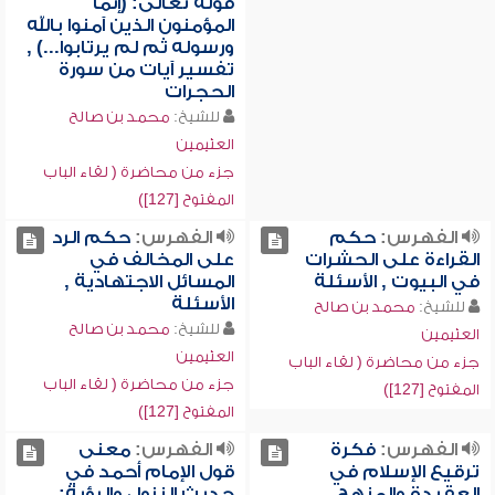
قوله تعالى: (إنما
المؤمنون الذين آمنوا بالله
ورسوله ثم لم يرتابوا...) ,
تفسير آيات من سورة
الحجرات
للشيخ:
محمد بن صالح
العثيمين
جزء من محاضرة ( لقاء الباب
المفتوح [127])
الفهرس:
حكم
الفهرس:
حكم الرد
القراءة على الحشرات
على المخالف في
في البيوت , الأسئلة
المسائل الاجتهادية ,
الأسئلة
للشيخ:
محمد بن صالح
للشيخ:
محمد بن صالح
العثيمين
العثيمين
جزء من محاضرة ( لقاء الباب
جزء من محاضرة ( لقاء الباب
المفتوح [127])
المفتوح [127])
الفهرس:
فكرة
الفهرس:
معنى
ترقيع الإسلام في
قول الإمام أحمد في
العقيدة والمنهج ,
حديث النزول والرؤية: