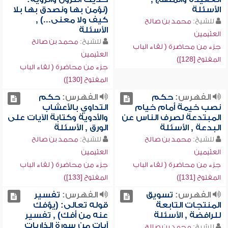
الأسئلة
(نؤمن بها ونصدق بها بلا
كيف ولا معنى...) ,
للشيخ:
محمد بن صالح
الأسئلة
العثيمين
للشيخ:
محمد بن صالح
جزء من محاضرة ( لقاء الباب
العثيمين
المفتوح [128])
جزء من محاضرة ( لقاء الباب
المفتوح [130])
الفهرس:
حكم
الفهرس:
حكم
نصب خيمة أمام خيام
التداوي بالأعشاب
المبتدعة لصرف الناس عن
والأدوية وكتابة الآيات على
البدعة , الأسئلة
الورق , الأسئلة
للشيخ:
محمد بن صالح
للشيخ:
محمد بن صالح
العثيمين
العثيمين
جزء من محاضرة ( لقاء الباب
جزء من محاضرة ( لقاء الباب
المفتوح [131])
المفتوح [133])
الفهرس:
تسويق
الفهرس:
تفسير
المنتجات التابعة
قوله تعالى: (يؤفك
للرافضة , الأسئلة
عنه من أفك) , تفسير
آيات من سورة الذاريات
للشيخ:
محمد بن صالح