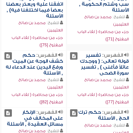
سب وشتم الحكومة ,
اتفقنا عليه ويعذر بعضنا
الأسئلة
بعضاً فيما اختلفنا فيه) ,
الأسئلة
للشيخ:
محمد بن صالح
للشيخ:
محمد بن صالح
العثيمين
العثيمين
جزء من محاضرة ( لقاء الباب
جزء من محاضرة ( لقاء الباب
المفتوح [71])
المفتوح [75])
الفهرس:
تفسير
الفهرس:
حكم
قوله تعالى: ( ووجدك
كشف الوجه عن الميت
عائلاً فأغنى ) , تفسير
ورفع اليدين عند الدعاء له
سورة الضحى
, الأسئلة
للشيخ:
محمد بن صالح
للشيخ:
محمد بن صالح
العثيمين
العثيمين
جزء من محاضرة ( لقاء الباب
جزء من محاضرة ( لقاء الباب
المفتوح [77])
المفتوح [82])
الفهرس:
حكم ترك
الفهرس:
الإنكار
الحج , الأسئلة
على المخالف في
مسائل العقيدة , الأسئلة
للشيخ:
محمد بن صالح
للشيخ:
محمد بن صالح
العثيمين