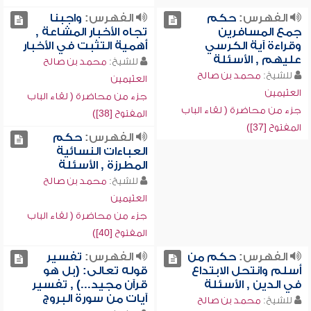
الفهرس:
حكم
الفهرس:
واجبنا
جمع المسافرين
تجاه الأخبار المشاعة ,
وقراءة آية الكرسي
أهمية التثبت في الأخبار
عليهم , الأسئلة
للشيخ:
محمد بن صالح
للشيخ:
محمد بن صالح
العثيمين
العثيمين
جزء من محاضرة ( لقاء الباب
جزء من محاضرة ( لقاء الباب
المفتوح [38])
المفتوح [37])
الفهرس:
حكم
العباءات النسائية
المطرزة , الأسئلة
للشيخ:
محمد بن صالح
العثيمين
جزء من محاضرة ( لقاء الباب
المفتوح [40])
الفهرس:
حكم من
الفهرس:
تفسير
أسلم وانتحل الابتداع
قوله تعالى: (بل هو
في الدين , الأسئلة
قرآن مجيد...) , تفسير
آيات من سورة البروج
للشيخ:
محمد بن صالح