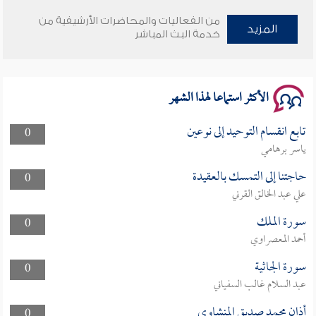
من الفعاليات والمحاضرات الأرشيفية من
وأمنهم من خوف 9
المزيد
خدمة البث المباشر
سلسلة محاضرات نفحات رمضانية 1444هـ
الأكثر استماعا لهذا الشهر
تابع انقسام التوحيد إلى نوعين
0
ياسر برهامي
حاجتنا إلى التمسك بالعقيدة
0
علي عبد الخالق القرني
سورة الملك
0
أحمد المعصراوي
سورة الجاثية
0
عبد السلام غالب السفياني
أذان محمد صديق المنشاوي
0