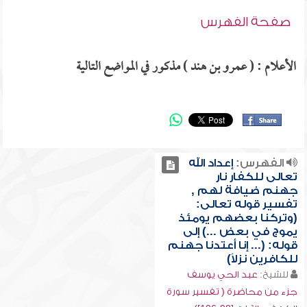
صفحة الفهرس
الأعلام : ( عمرو بن هند ) مذكور في المواضع التالية
الفهرس:
إعداد الله
تعالى للكفار نار
جهنم ضيافة لهم ,
تفسير قوله تعالى:
(وتركنا بعضهم يومئذ
يموج في بعض ...) إلى
قوله: (... إنا أعتدنا جهنم
للكافرين نزلاً)
للشيخ:
عبد الحي يوسف
جزء من محاضرة ( تفسير سورة