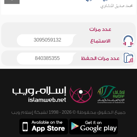
محمد صديق المنشاوي
عدد مرات
3095059132
الاستماع
عدد مرات الحفظ
840385355
جميع الحقوق محفوظة © 2026 - 1998 لشبكة إسلام ويب