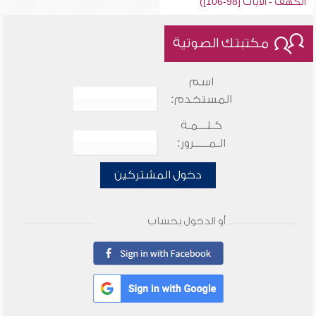
الكهف - الآيات [98-106])
مكتبتك الصوتية
اسم
المستخدم:
كـلـــمـة
الـمـــــرور:
دخول المشتركين
أو الدخول بحساب