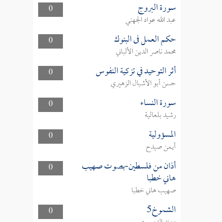
سورة البروج
0
عبد الله عواد الجهني
حكم العمل فى البنوك
0
محمد ناصر الدين الألباني
أثر التوحيد في تزكية النفوس
0
حسن أبو الأشبال الزهيري
سورة النساء
0
رشيد بلعالية
المسؤولية
0
أيمن صيدح
أذان من فلسطين-بصوت صهيب
0
هاني خطبا
صهيب هاني خطبا
الشموخ5
0