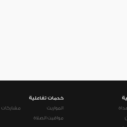
ية
خدمات تفاعلية
داة
المواريث
مشاركات ال
مواقيت الصلاة