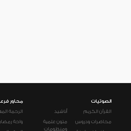
الصوتيات
محاور فرع
القرآن الكريم
أناشيد
الرحمة المه
محاضرات ودروس
متون علمية
واحة رمضان
ومنظومات