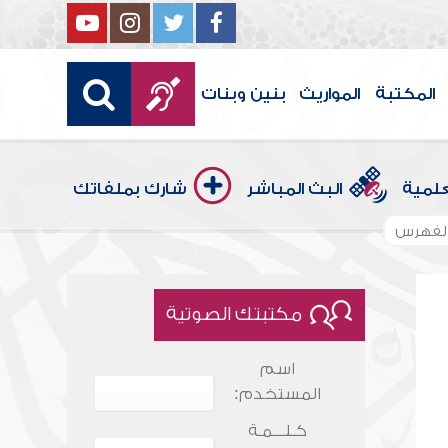
المكتبة
المواريث
بنين وبنات
علمية
البث المباشر
شارك بملفاتك
لفهرس
مكتبتك الصوتية
اسم
المستخدم:
كـلـــمـة