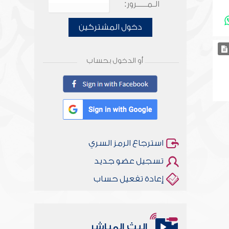
الـمـــــرور:
دخول المشتركين
أو الدخول بحساب
استرجاع الرمز السري
تسجيل عضو جديد
إعادة تفعيل حساب
البث المباشر