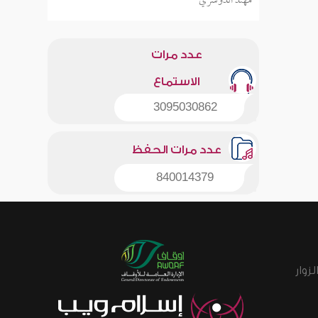
مهند الدوسري
عدد مرات
الاستماع
3095030862
عدد مرات الحفظ
840014379
زوار