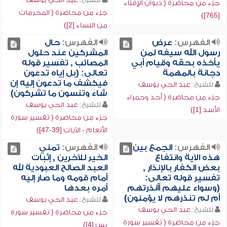
جزء من محاضرة ( ديوان الإفتاء
جزء من محاضرة ( المحرمات
[765])
من النساء [2])
الفهرس:
عرض
الفهرس:
حال
رسول الله سيفه لمن
المشركين عند حلول
يأخذه بحقه وقيام أبي
المصائب , تفسير قوله
دجانة بالمهمة
تعالى: (بل إياه تدعون
فيكشف ما تدعون إليه إن
للشيخ:
عبد الحي يوسف
شاء وتنسون ما تشركون)
جزء من محاضرة ( أحد وحمراء
للشيخ:
عبد الحي يوسف
الأسد [1])
جزء من محاضرة ( تفسير سورة
الأنعام - الآيات [39-47])
الفهرس:
الجمع بين
الفهرس:
تمني
هذه الآية وانتفاع
الخير للآخرين , إثبات
بعض الكفار بالإنذار ,
العبد الصالح العبودية لله
تفسير قوله تعالى:
أمام قومه وما صار إليه
(وسواء عليهم أأنذرتهم
أمره بعدها
أم لم تنذرهم لا يؤمنون)
للشيخ:
عبد الحي يوسف
للشيخ:
عبد الحي يوسف
جزء من محاضرة ( تفسير سورة
جزء من محاضرة ( تفسير سورة
يس [4])