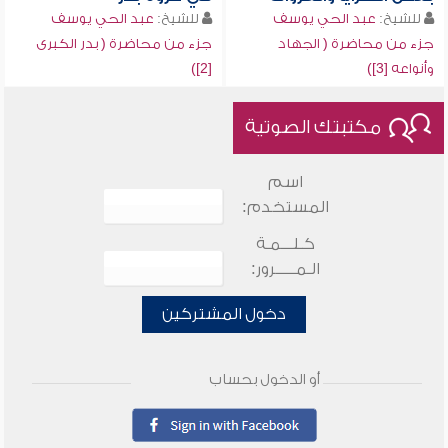
للشيخ:
عبد الحي يوسف
للشيخ:
عبد الحي يوسف
جزء من محاضرة ( الجهاد
جزء من محاضرة ( بدر الكبرى
وأنواعه [3])
[2])
مكتبتك الصوتية
اسم
المستخدم:
كـلـــمـة
الـمـــــرور:
دخول المشتركين
أو الدخول بحساب