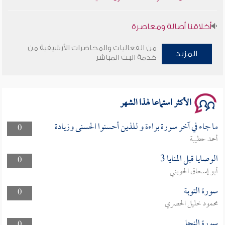
أخلاقنا أصالة ومعاصرة
من الفعاليات والمحاضرات الأرشيفية من
وأمنهم من خوف 9
المزيد
خدمة البث المباشر
سلسلة محاضرات نفحات رمضانية 1444هـ
الأكثر استماعا لهذا الشهر
ما جاء في آخر سورة براءة و للذين أحسنوا الحسنى وزيادة
0
أحمد حطيبة
الوصايا قبل المنايا 3
0
أبو إسحاق الحويني
سورة التوبة
0
محمود خليل الحصري
سورة النحل