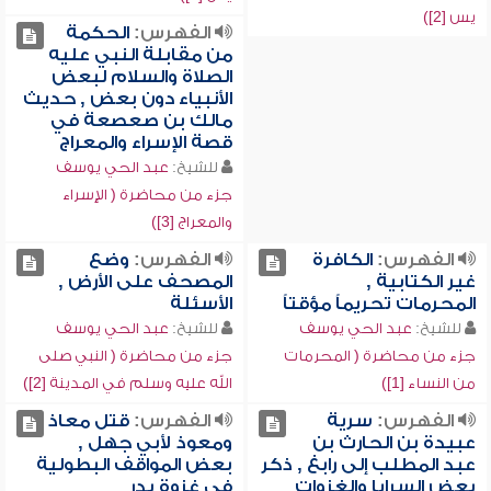
يس [2])
الفهرس:
الحكمة
من مقابلة النبي عليه
الصلاة والسلام لبعض
الأنبياء دون بعض , حديث
مالك بن صعصعة في
قصة الإسراء والمعراج
للشيخ:
عبد الحي يوسف
جزء من محاضرة ( الإسراء
والمعراج [3])
الفهرس:
الكافرة
الفهرس:
وضع
غير الكتابية ,
المصحف على الأرض ,
المحرمات تحريماً مؤقتاً
الأسئلة
للشيخ:
عبد الحي يوسف
للشيخ:
عبد الحي يوسف
جزء من محاضرة ( المحرمات
جزء من محاضرة ( النبي صلى
من النساء [1])
الله عليه وسلم في المدينة [2])
الفهرس:
سرية
الفهرس:
قتل معاذ
عبيدة بن الحارث بن
ومعوذ لأبي جهل ,
عبد المطلب إلى رابغ , ذكر
بعض المواقف البطولية
بعض السرايا والغزوات
في غزوة بدر