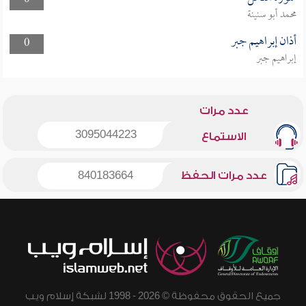
0
محمد أبو سنينة
أذان إبراهيم جبر
0
إبراهيم جبر
عدد مرات
3095044223
الاستماع
عدد مرات الحفظ
840183664
جميع الحقوق محفوظة © 2026 - 1998 لشبكة إسلام ويب