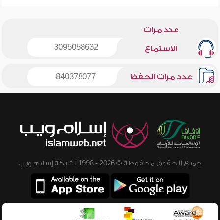
عدد مرات
3095058632
الاستماع
عدد مرات الحفظ
840378077
جميع الحقوق محفوظة © 2026 - 1998 لشبكة إسلام ويب