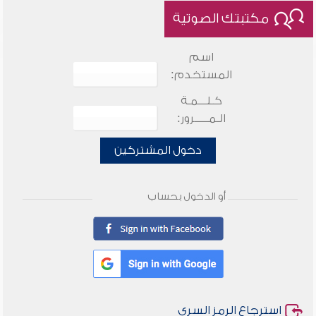
مكتبتك الصوتية
اسم
المستخدم:
كـلـــمـة
الـمـــــرور:
دخول المشتركين
أو الدخول بحساب
استرجاع الرمز السري