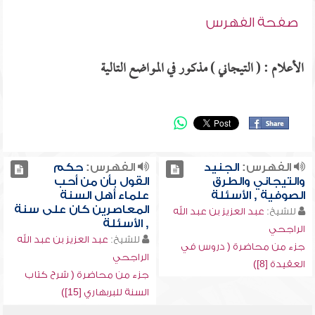
صفحة الفهرس
الأعلام : ( التيجاني ) مذكور في المواضع التالية
الفهرس:
الجنيد
الفهرس:
حكم
والتيجاني والطرق
القول بأن من أحب
الصوفية , الأسئلة
علماء أهل السنة
المعاصرين كان على سنة
للشيخ:
عبد العزيز بن عبد الله
, الأسئلة
الراجحي
للشيخ:
عبد العزيز بن عبد الله
جزء من محاضرة ( دروس في
الراجحي
العقيدة [8])
جزء من محاضرة ( شرح كتاب
السنة للبربهاري [15])