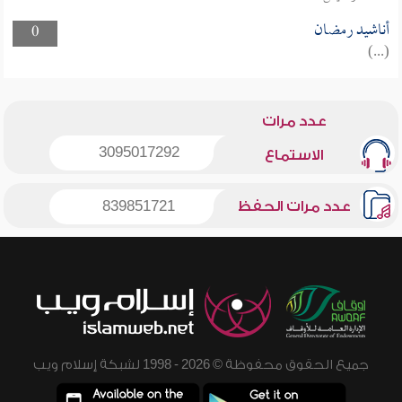
أناشيد رمضان
0
(...)
عدد مرات
3095017292
الاستماع
عدد مرات الحفظ
839851721
جميع الحقوق محفوظة © 2026 - 1998 لشبكة إسلام ويب