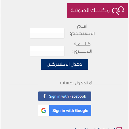
مكتبتك الصوتية
اسم
المستخدم:
كـلـــمـة
الـمـــــرور:
دخول المشتركين
أو الدخول بحساب