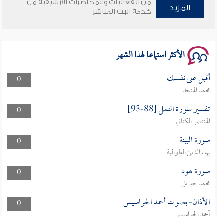
من الفعاليات والمحاضرات الأرشيفية من
وأمنهم من خوف 9
المزيد
خدمة البث المباشر
سلسلة محاضرات نفحات رمضانية 1444هـ
الأكثر استماعا لهذا الشهر
أقبل على نفسك
0
محمد المنجد
تفسير سورة النمل [88-93]
0
المنتصر الكتاني
سورة البينة
0
بهاء الدين الطوالبة
سورة هود
0
محمد جبريل
الأذان- بصوت أحمد الحراسيس
0
أحمد الحراسيس