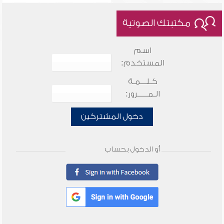
مكتبتك الصوتية
اسم
المستخدم:
كـلـــمـة
الـمـــــرور:
دخول المشتركين
أو الدخول بحساب