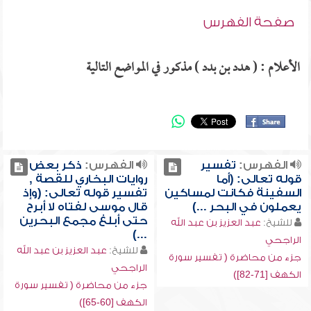
صفحة الفهرس
الأعلام : ( هدد بن بدد ) مذكور في المواضع التالية
الفهرس:
تفسير
الفهرس:
ذكر بعض
قوله تعالى: (أما
روايات البخاري للقصة ,
السفينة فكانت لمساكين
تفسير قوله تعالى: (وإذ
يعملون في البحر ...)
قال موسى لفتاه لا أبرح
حتى أبلغ مجمع البحرين
للشيخ:
عبد العزيز بن عبد الله
...)
الراجحي
للشيخ:
عبد العزيز بن عبد الله
جزء من محاضرة ( تفسير سورة
الراجحي
الكهف [71-82])
جزء من محاضرة ( تفسير سورة
الكهف [60-65])