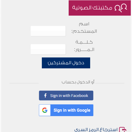
مكتبتك الصوتية
اسم
المستخدم:
كـلـــمـة
الـمـــــرور:
دخول المشتركين
أو الدخول بحساب
استرجاع الرمز السري