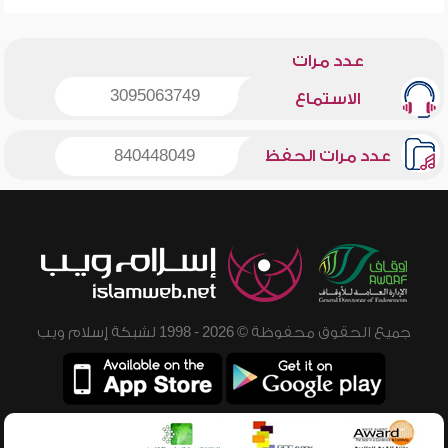
عدد مرات
3095063749
الاستماع
عدد مرات الحفظ
840448049
جميع الحقوق محفوظة © 2026 - 1998 لشبكة إسلام ويب