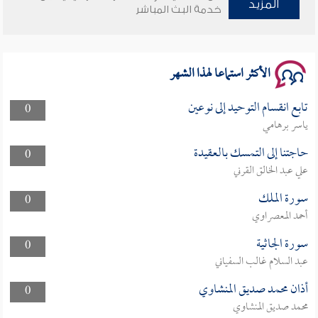
المزيد
وأمنهم من خوف 9
خدمة البث المباشر
سلسلة محاضرات نفحات رمضانية 1444هـ
الأكثر استماعا لهذا الشهر
تابع انقسام التوحيد إلى نوعين
0
ياسر برهامي
حاجتنا إلى التمسك بالعقيدة
0
علي عبد الخالق القرني
سورة الملك
0
أحمد المعصراوي
سورة الجاثية
0
عبد السلام غالب السفياني
أذان محمد صديق المنشاوي
0
محمد صديق المنشاوي