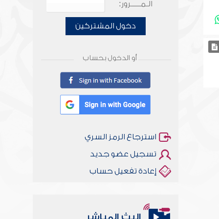
الـمـــــرور:
دخول المشتركين
أو الدخول بحساب
استرجاع الرمز السري
تسجيل عضو جديد
إعادة تفعيل حساب
البث المباشر