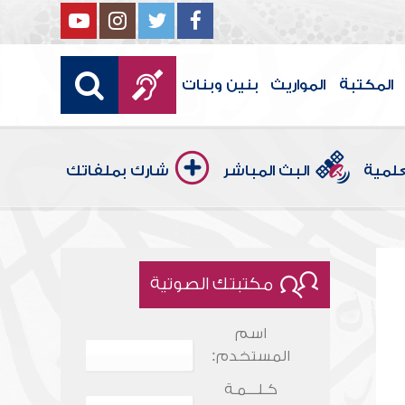
المكتبة
المواريث
بنين وبنات
علمية
البث المباشر
شارك بملفاتك
مكتبتك الصوتية
اسم
المستخدم:
كـلـــمـة