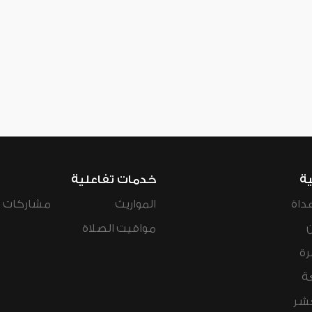
ية
خدمات تفاعلية
داة
المواريث
مشاركات ال
مواقيت الصلاة
رة
ة
عشر