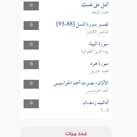
أقبل على نفسك
0
محمد المنجد
تفسير سورة النمل [88-93]
0
المنتصر الكتاني
سورة البينة
0
بهاء الدين الطوالبة
سورة هود
0
محمد جبريل
الأذان- بصوت أحمد الحراسيس
0
أحمد الحراسيس
أناشيد رمضان
0
(...)
عدد مرات