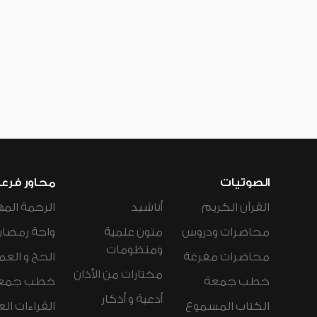
الصوتيات
محاور فرع
القرآن الكريم
أناشيد
الرحمة المه
محاضرات ودروس
متون علمية
واحة رمضان
ومنظومات
محاضرات مفرغة
الحج و العم
مختارات من الأذان
خطب جمعة
خطب جمع
أدعية و أذكار
الكتاب المسموع
القراءات ال