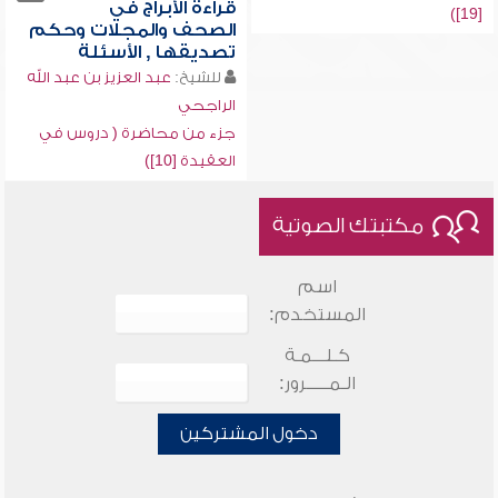
قراءة الأبراج في
[19])
الصحف والمجلات وحكم
تصديقها , الأسئلة
للشيخ:
عبد العزيز بن عبد الله
الراجحي
جزء من محاضرة ( دروس في
العقيدة [10])
مكتبتك الصوتية
اسم
المستخدم:
كـلـــمـة
الـمـــــرور:
دخول المشتركين