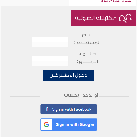
البقرة [102-103])
مكتبتك الصوتية
اسم
المستخدم:
كـلـــمـة
الـمـــــرور:
دخول المشتركين
أو الدخول بحساب