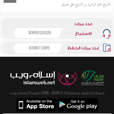
الشيخ:عبد الرشيد بن الشيخ علي صوفي
عدد مرات
3095019326
الاستماع
عدد مرات الحفظ
839871905
جميع الحقوق محفوظة © 2026 - 1998 لشبكة إسلام ويب