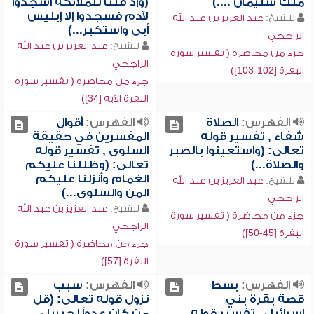
ملك سليمان ....)
(وإذ قلنا للملائكة اسجدوا
لآدم فسجدوا إلا إبليس
للشيخ:
عبد العزيز بن عبد الله
أبى واستكبر...)
الراجحي
للشيخ:
عبد العزيز بن عبد الله
جزء من محاضرة ( تفسير سورة
الراجحي
البقرة [102-103])
جزء من محاضرة ( تفسير سورة
البقرة الآية [34])
الفهرس:
الصلاة
الفهرس:
أقوال
شفاء , تفسير قوله
المفسرين في حقيقة
تعالى: (واستعينوا بالصبر
السلوى , تفسير قوله
والصلاة...)
تعالى: (وظللنا عليكم
الغمام وأنزلنا عليكم
للشيخ:
عبد العزيز بن عبد الله
المن والسلوى...)
الراجحي
للشيخ:
عبد العزيز بن عبد الله
جزء من محاضرة ( تفسير سورة
الراجحي
البقرة [45-50])
جزء من محاضرة ( تفسير سورة
البقرة [57])
الفهرس:
بسط
الفهرس:
سبب
قصة بقرة بني
نزول قوله تعالى: (قل
إسرائيل , تفسير قوله
من كان عدواً لجبريل ...