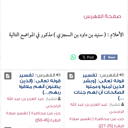
صفحة الفهرس
الأعلام : ( سنيد بن داود بن السجزي ) مذكور في المواضع التالية
الفهرس:
تفسير
الفهرس:
تفسير
قوله تعالى: (وبشر
قوله تعالى: (الذين
الذين آمنوا وعملوا
يظنون أنهم ملاقوا
الصالحات أن لهم جنات
ربهم...)
...)
للشيخ:
عبد العزيز بن عبد الله
للشيخ:
عبد العزيز بن عبد الله
الراجحي
الراجحي
جزء من محاضرة ( تفسير سورة
جزء من محاضرة ( تفسير سورة
البقرة [45-50])
البقرة [25-27])