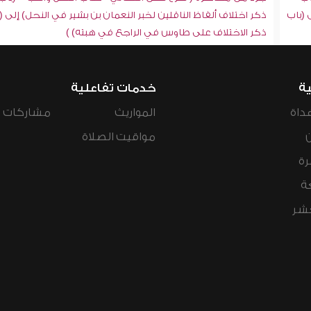
 (باب
ذكر اختلاف ألفاظ الناقلين لخبر النعمان بن بشير في النحل) إلى (
ذكر الاختلاف على طاوس في الراجع في هبته) )
ية
خدمات تفاعلية
داة
المواريث
مشاركات ال
مواقيت الصلاة
رة
ة
عشر