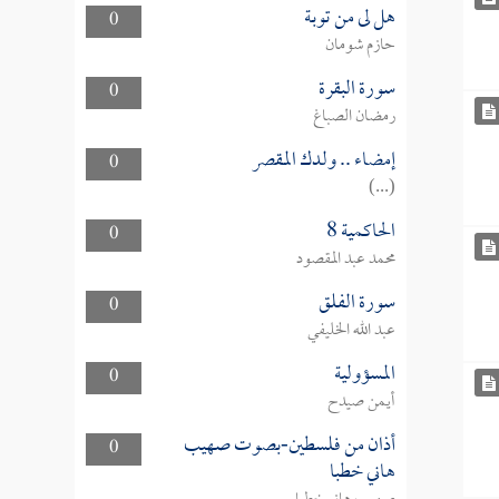
هل لى من توبة
0
حازم شومان
سورة البقرة
0
رمضان الصباغ
إمضاء .. ولدك المقصر
0
(...)
الحاكمية 8
0
محمد عبد المقصود
سورة الفلق
0
عبد الله الخليفي
المسؤولية
0
أيمن صيدح
أذان من فلسطين-بصوت صهيب
0
هاني خطبا