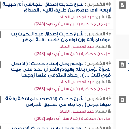
الفهرس:
شرح حديث إصداق النجاشي أم حبيبة
أربعة آلاف درهم من طريق ثانية , الصداق
للشيخ:
عبد المحسن العباد
جزء من محاضرة ( شرح سنن أبي داود [243])
الفهرس:
شرح حديث إصداق عبد الرحمن بن
عوف امرأته وزن نواه من ذهب , قلة المهر
للشيخ:
عبد المحسن العباد
جزء من محاضرة ( شرح سنن أبي داود [243])
الفهرس:
تراجم رجال إسناد حديث: ( لا يحل
لامرأة تؤمن بالله واليوم الآخر أن تحد على ميت
فوق ثلاث ... ) , إحداد المتوفى عنها زوجها
للشيخ:
عبد المحسن العباد
جزء من محاضرة ( شرح سنن أبي داود [263])
الفهرس:
شرح حديث (لا تصحب الملائكة رفقة
فيها جرس) , ما جاء في تعليق الأجراس
للشيخ:
عبد المحسن العباد
جزء من محاضرة ( شرح سنن أبي داود [302])
الفهرس:
تراجم رجال إسناد حديث (لا تصحب