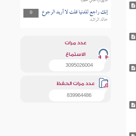
صهيب هاني خطبا
إنك راجع للدنيا قلت لا أريد الرجوع
0
خالد الراشد
عدد مرات
الاستماع
3095026004
عدد مرات الحفظ
839964486