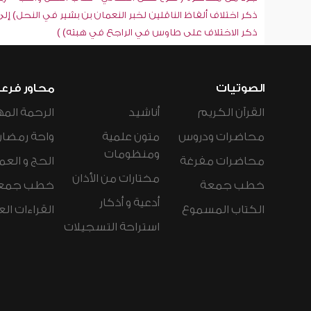
ذكر اختلاف ألفاظ الناقلين لخبر النعمان بن بشير في النحل) إلى
ذكر الاختلاف على طاوس في الراجع في هبته) )
الصوتيات
محاور فرع
القرآن الكريم
أناشيد
الرحمة المه
محاضرات ودروس
متون علمية
واحة رمضان
ومنظومات
محاضرات مفرغة
الحج و العم
مختارات من الأذان
خطب جمعة
خطب جمع
أدعية و أذكار
الكتاب المسموع
القراءات ال
استراحة التسجيلات