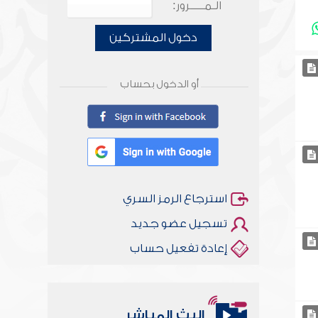
الـمـــــرور:
دخول المشتركين
أو الدخول بحساب
استرجاع الرمز السري
تسجيل عضو جديد
إعادة تفعيل حساب
البث المباشر