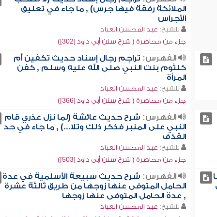
الملائكة رفقة فيها جرس) , ما جاء في تعليق
الأجراس
للشيخ:
عبد المحسن العباد
جزء من محاضرة ( شرح سنن أبي داود [302])
الفهرس:
تراجم رجال إسناد حديث تكفين أم
كلثوم بنت النبي صلى الله عليه وسلم , كفن
المرأة
للشيخ:
عبد المحسن العباد
جزء من محاضرة ( شرح سنن أبي داود [366])
الفهرس:
شرح حديث عائشة (لما نزل عذري قام
النبي على المنبر فذكر ذلك وتلا...) , ما جاء في حد
القذف
للشيخ:
عبد المحسن العباد
جزء من محاضرة ( شرح سنن أبي داود [503])
ا
الفهرس:
شرح حديث سبيعة الأسلمية في عدة
الحامل المتوفى عنها زوجها من طريق ثالثة عشرة
, عدة الحامل المتوفى عنها زوجها
للشيخ:
عبد المحسن العباد