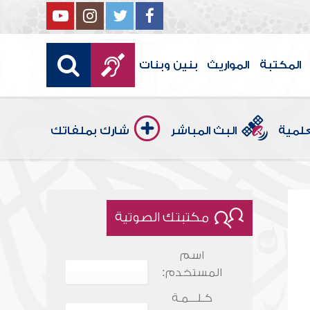
المكتبة
المواريث
بنين وبنات
علمية
البث المباشر
شارك بملفاتك
مكتبتك الصوتية
اسم
المستخدم:
كـلـــمـة