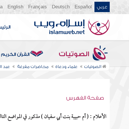
عربي
Español
Deutsch
Français
English
ia
الرئي
الصوتيات
القرآن الكريم
الصوتيات
علماء ودعاة
محاضرات مفرغة
عبد ا
صفحة الفهرس
الأعلام : ( أم حبيبة بنت أبي سفيان ) مذكور في المواضع التال