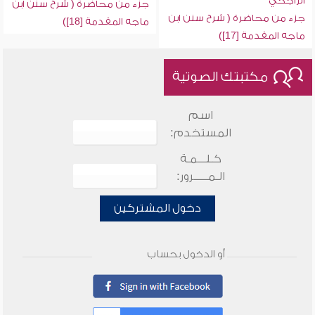
الراجحي
جزء من محاضرة ( شرح سنن ابن
جزء من محاضرة ( شرح سنن ابن
ماجه المقدمة [18])
ماجه المقدمة [17])
مكتبتك الصوتية
اسم
المستخدم:
كـلـــمـة
الـمـــــرور:
دخول المشتركين
أو الدخول بحساب