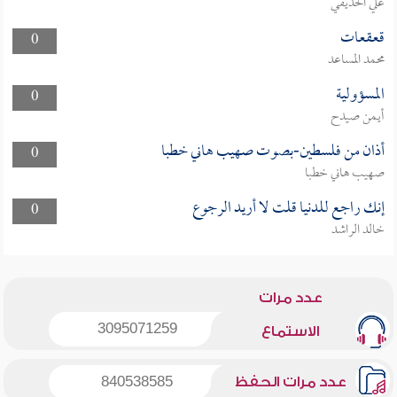
علي الحذيفي
قعقعات
0
محمد المساعد
المسؤولية
0
أيمن صيدح
أذان من فلسطين-بصوت صهيب هاني خطبا
0
صهيب هاني خطبا
إنك راجع للدنيا قلت لا أريد الرجوع
0
خالد الراشد
عدد مرات
3095071259
الاستماع
عدد مرات الحفظ
840538585