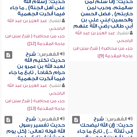
حديث: (أنا سلم لمن
حديث: (سلام الله
سالمتم، وحرب لمن
على أهل الجنة) , ما جاء
حاربتم) , فضل الحسن
فيما أنكرت الجهمية
والحسين ابني علي بن
للشيخ:
عبد العزيز بن عبد الله
أبي طالب رضي الله عنهم
الراجحي
للشيخ:
عبد العزيز بن عبد الله
جزء من محاضرة ( شرح سنن ابن
الراجحي
ماجه المقدمة [12])
جزء من محاضرة ( شرح سنن ابن
الفهرس:
شرح
ماجه المقدمة [9])
حديث تكليم الله
لعبد الله بن عمرو بن
حرام كفاحاً , تابع ما جاء
فيما أنكرت الجهمية
للشيخ:
عبد العزيز بن عبد الله
الراجحي
جزء من محاضرة ( شرح سنن ابن
ماجه المقدمة [13])
الفهرس:
شرح
الفهرس:
شرح
حديث: (إن الله ليضحك
حديث تفسير رسول
إلى ثلاثة ...) , تابع ما جاء
الله قوله تعالى: (كل يوم