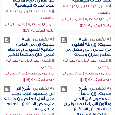
فيما أنكرت الجهمية
هو شأن) , تابع ما جاء
فيما أنكرت الجهمية
للشيخ:
عبد العزيز بن عبد الله
للشيخ:
عبد العزيز بن عبد الله
الراجحي
الراجحي
جزء من محاضرة ( شرح سنن ابن
جزء من محاضرة ( شرح سنن ابن
ماجه المقدمة [13])
ماجه المقدمة [13])
الفهرس:
شرح
الفهرس:
شرح
حديث: (إن لله أهلين
حديث (إن من الناس
من الناس ....) , فضل من
مفاتيح للخير...) , ما جاء
تعلم القرآن وعلمه
فيمن كان مفتاحاً للخير
للشيخ:
عبد العزيز بن عبد الله
للشيخ:
عبد العزيز بن عبد الله
الراجحي
الراجحي
جزء من محاضرة ( شرح سنن ابن
جزء من محاضرة ( شرح سنن ابن
ماجه المقدمة [14])
ماجه المقدمة [16])
الفهرس:
شرح
الفهرس:
شرح أثر
حديث: (إن أناساً
ابن مسعود فيما يجب
يتفقهون في الدين
على أهل العلم من صيانة
ويأتون الأمراء ليصيبوا من
علمهم , الانتفاع بالعلم
دنياهم...) , الانتفاع
والعمل به
بالعلم والعمل به
للشيخ:
عبد العزيز بن عبد الله