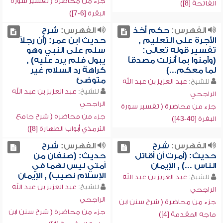
جزء من محاضرة ( تفسير سورة
الفاتحة [8])
البقرة [6-7])
الفهرس:
حكم أخذ
الفهرس:
شرح
الأجرة على التعليم ,
حديث ابن عمر: (أن رجلاً
تفسير قوله تعالى:
سلم على النبي وهو
(وآمنوا بما أنزلت مصدقاً
يبول فلم يرد عليه) ,
لما معكم...)
كراهة رد السلام غير
متوضئ
للشيخ:
عبد العزيز بن عبد الله
للشيخ:
عبد العزيز بن عبد الله
الراجحي
الراجحي
جزء من محاضرة ( تفسير سورة
جزء من محاضرة ( شرح جامع
البقرة [40-43])
الترمذي أبواب الطهارة [8])
الفهرس:
شرح
الفهرس:
شرح
حديث: (أمرت أن أقاتل
حديث: (صنفان من
الناس ...) , الإيمان
أمتي ليس لهما في
الإسلام نصيب) , الإيمان
للشيخ:
عبد العزيز بن عبد الله
للشيخ:
عبد العزيز بن عبد الله
الراجحي
الراجحي
جزء من محاضرة ( شرح سنن ابن
جزء من محاضرة ( شرح سنن ابن
ماجه المقدمة [4])