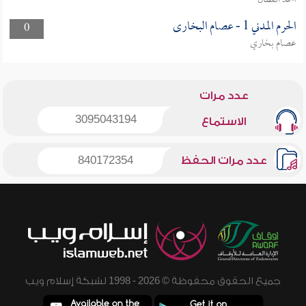
أحمد القطان
الحرم المدني 1 - عصام البخارى
0
عصام بخاري
عدد مرات
3095043194
الاستماع
عدد مرات الحفظ
840172354
جميع الحقوق محفوظة © 2026 - 1998 لشبكة إسلام ويب