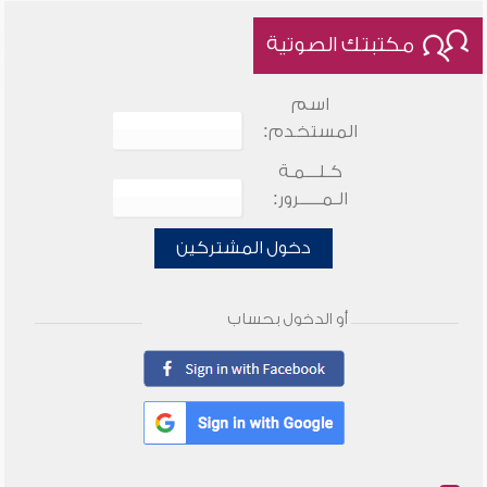
مكتبتك الصوتية
اسم
المستخدم:
كـلـــمـة
الـمـــــرور:
دخول المشتركين
أو الدخول بحساب