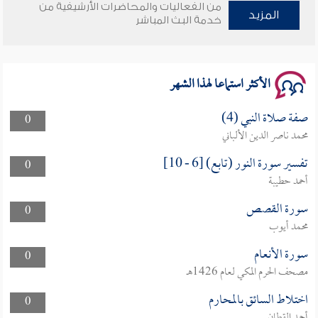
من الفعاليات والمحاضرات الأرشيفية من
وأمنهم من خوف 9
المزيد
خدمة البث المباشر
سلسلة محاضرات نفحات رمضانية 1444هـ
الأكثر استماعا لهذا الشهر
صفة صلاة النبي (4)
0
محمد ناصر الدين الألباني
تفسير سورة النور (تابع) [6 - 10]
0
أحمد حطيبة
سورة القصص
0
محمد أيوب
سورة الأنعام
0
مصحف الحرم المكي لعام 1426هـ
اختلاط السائق بالمحارم
0