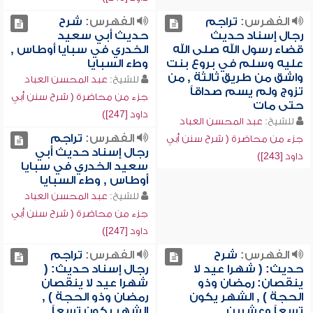
الفهرس:
تراجم
الفهرس:
شرح
رجال إسناد حديث
حديث أبي سعيد
قضاء رسول الله صلى الله
الخدري في سبايا أوطاس ,
عليه وسلم في بروع بنت
وطء السبايا
واشق من طريق ثالثة , من
للشيخ:
عبد المحسن العباد
تزوج ولم يسم صداقاً
جزء من محاضرة ( شرح سنن أبي
حتى مات
داود [247])
للشيخ:
عبد المحسن العباد
الفهرس:
تراجم
جزء من محاضرة ( شرح سنن أبي
رجال إسناد حديث أبي
داود [243])
سعيد الخدري في سبايا
أوطاس , وطء السبايا
للشيخ:
عبد المحسن العباد
جزء من محاضرة ( شرح سنن أبي
داود [247])
الفهرس:
شرح
الفهرس:
تراجم
حديث: ( شهرا عيد لا
رجال إسناد حديث: (
ينقصان: رمضان وذو
شهرا عيد لا ينقصان
الحجة ) , الشهر يكون
رمضان وذو الحجة ) ,
تسعاً وعشرين
الشهر يكون تسعاً