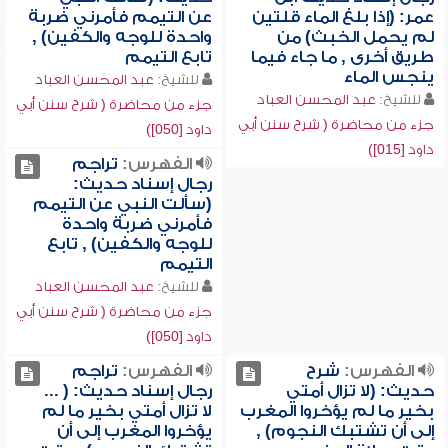
عمر: (إذا بلغ الماء قلتين
عن التيمم فأمرني ضربة
لم يحمل الخبث) من
واحدة للوجه والكفين) ,
طريق أخرى , ما جاء فيما
تابع التيمم
ينجس الماء
للشيخ:
عبد المحسن العباد
للشيخ:
عبد المحسن العباد
جزء من محاضرة ( شرح سنن أبي
جزء من محاضرة ( شرح سنن أبي
داود [050])
داود [015])
الفهرس:
تراجم
رجال إسناد حديث:
(سألت النبي عن التيمم
فأمرني ضربة واحدة
للوجه والكفين) , تابع
التيمم
للشيخ:
عبد المحسن العباد
جزء من محاضرة ( شرح سنن أبي
داود [050])
الفهرس:
شرح
الفهرس:
تراجم
حديث: (لا تزال أمتي
رجال إسناد حديث: ( ...
بخير ما لم يؤخروا المغرب
لا تزال أمتي بخير ما لم
إلى أن تشتبك النجوم) ,
يؤخروا المغرب إلى أن