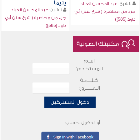
يتيماً
للشيخ:
عبد المحسن العباد
للشيخ:
عبد المحسن العباد
جزء من محاضرة ( شرح سنن أبي
جزء من محاضرة ( شرح سنن أبي
داود [585])
داود [585])
مكتبتك الصوتية
اسم
المستخدم:
كـلـــمـة
الـمـــــرور:
دخول المشتركين
أو الدخول بحساب