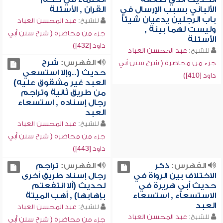
الألباني بسبب الإرسال في
القران , الأسئلة
باب الرجلين يدعيان شيئاً
للشيخ:
عبد المحسن العباد
وليست لهما بينة ,
جزء من محاضرة ( شرح سنن أبي
الأسئلة
داود [432])
للشيخ:
عبد المحسن العباد
الفهرس:
شرح
جزء من محاضرة ( شرح سنن أبي
حديث (..وإلا استسعي
داود [410])
العبد غير مشقوق عليه)
من طريق ثانية وتراجم
رجال إسناده , استسعاء
العبد
للشيخ:
عبد المحسن العباد
جزء من محاضرة ( شرح سنن أبي
داود [443])
الفهرس:
ذكر
الفهرس:
تراجم
الاختلاف بين الرواة في
رجال إسناد طريق أخرى
حديث أبي هريرة في
لحديث (ألا انتفعتم
الاستسعاء , استسعاء
بإهابها) , أهب الميتة
العبد
للشيخ:
عبد المحسن العباد
للشيخ:
عبد المحسن العباد
جزء من محاضرة ( شرح سنن أبي