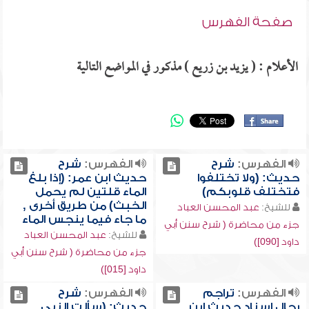
صفحة الفهرس
الأعلام : ( يزيد بن زريع ) مذكور في المواضع التالية
الفهرس:
شرح
الفهرس:
شرح
حديث: (ولا تختلفوا
حديث ابن عمر: (إذا بلغ
فتختلف قلوبكم)
الماء قلتين لم يحمل
الخبث) من طريق أخرى ,
للشيخ:
عبد المحسن العباد
ما جاء فيما ينجس الماء
جزء من محاضرة ( شرح سنن أبي
للشيخ:
عبد المحسن العباد
داود [090])
جزء من محاضرة ( شرح سنن أبي
داود [015])
الفهرس:
تراجم
الفهرس:
شرح
رجال إسناد حديث ابن
حديث: (سألت النبي