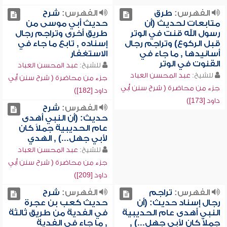
الفهرس:
طرق
الفهرس:
شرح
متابعات لحديث (أن
حديث أبي موسى من
رسول الله قنت في الوتر
طريق أخرى وتراجم رجال
قبل الركوع) وتراجم رجال
إسناده , تابع ما جاء في
أسانيدها , ما جاء في
الاستغفار
القنوت في الوتر
للشيخ:
عبد المحسن العباد
للشيخ:
عبد المحسن العباد
جزء من محاضرة ( شرح سنن أبي
جزء من محاضرة ( شرح سنن أبي
داود [182])
داود [173])
الفهرس:
شرح
حديث: (أن النبي أهدى
عام الحديبية جملاً كان
لأبي جهل...) , الهدي
للشيخ:
عبد المحسن العباد
جزء من محاضرة ( شرح سنن أبي
داود [209])
الفهرس:
تراجم
الفهرس:
شرح
رجال إسناد حديث: (أن
حديث كعب بن عجرة
النبي أهدى عام الحديبية
في الفدية من طريق ثالثة
جملاً كان لأبي جهل...) ,
, ما جاء في الفدية