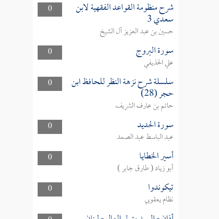
شرح منظومة القواعد الفقهية لابن
0
سعدي 3
حسين بن عبد العزيز آل الشيخ
سورة البروج
0
علي الحذيفي
سلسلة شرح نزهة النظر للحافظ ابن
0
حجر (28)
حاتم بن عارف الشريف
سورة الحديد
0
عبد الباسط عبد الصمد
أسير الخطايا
0
أبو زياد ( طارق جابر )
تيكوندوا
0
نظام يعقوبي