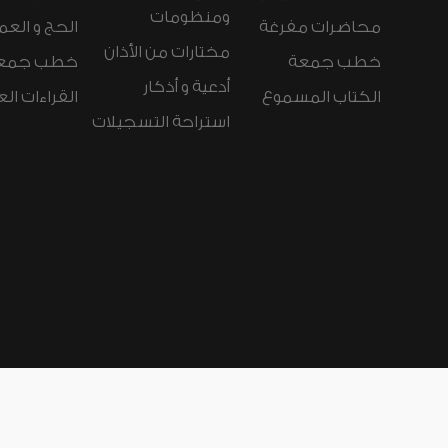
ومنظومات
محاضرات مفرغة
الحج و العم
مختارات من الأذان
خطب جمعة
خطب جمع
أدعية و أذكار
الكتاب المسموع
القراءات ال
استراحة التسجيلات
لغات الموقع:
عربي
Español
Deutsch
nçais