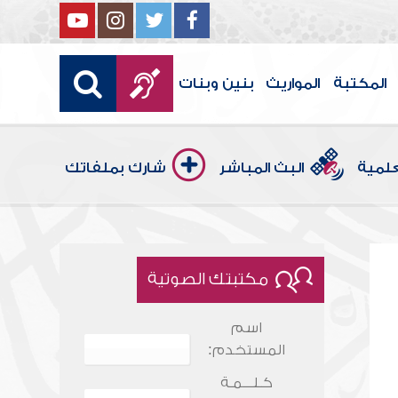
المكتبة
المواريث
بنين وبنات
علمية
البث المباشر
شارك بملفاتك
مكتبتك الصوتية
اسم
المستخدم:
كـلـــمـة