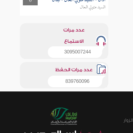
أذان - السيد متولي العال - لبنان
0
السيد متولي العال
عدد مرات
الاستماع
3095007244
عدد مرات الحفظ
839760096
زوار