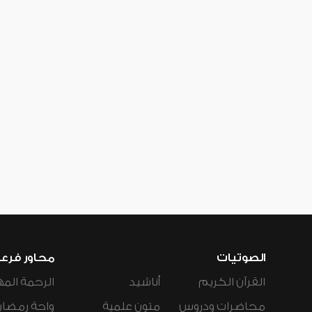
الصوتيات
محاور فرع
القرآن الكريم
أناشيد
الرحمة المه
محاضرات ودروس
متون علمية
واحة رمضان