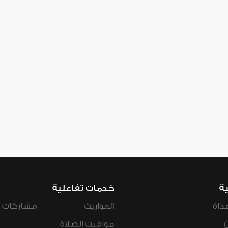
ية
خدمات تفاعلية
داة
المواريث
مشاركات ال
مواقيت الصلاة