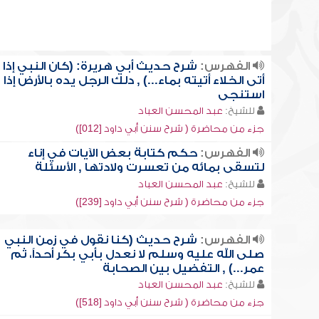
الفهرس:
شرح حديث أبي هريرة: (كان النبي إذا
أتى الخلاء أتيته بماء...) , دلك الرجل يده بالأرض إذا
استنجى
للشيخ:
عبد المحسن العباد
جزء من محاضرة ( شرح سنن أبي داود [012])
الفهرس:
حكم كتابة بعض الآيات في إناء
لتسقى بمائه من تعسرت ولادتها , الأسئلة
للشيخ:
عبد المحسن العباد
جزء من محاضرة ( شرح سنن أبي داود [239])
الفهرس:
شرح حديث (كنا نقول في زمن النبي
صلى الله عليه وسلم لا نعدل بأبي بكر أحداً، ثم
عمر...) , التفضيل بين الصحابة
للشيخ:
عبد المحسن العباد
جزء من محاضرة ( شرح سنن أبي داود [518])