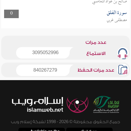
صالح بن عواد المغامسي
سورة الفلق
0
مصطفى غربي
عدد مرات
3095052996
الاستماع
عدد مرات الحفظ
840267279
جميع الحقوق محفوظة © 2026 - 1998 لشبكة إسلام ويب