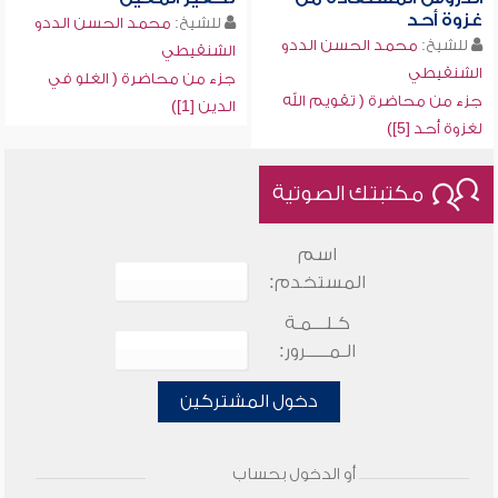
غزوة أحد
للشيخ:
محمد الحسن الددو
للشيخ:
محمد الحسن الددو
الشنقيطي
الشنقيطي
جزء من محاضرة ( الغلو في
جزء من محاضرة ( تقويم الله
الدين [1])
لغزوة أحد [5])
مكتبتك الصوتية
اسم
المستخدم:
كـلـــمـة
الـمـــــرور:
دخول المشتركين
أو الدخول بحساب