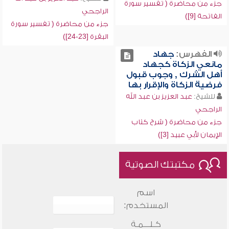
جزء من محاضرة ( تفسير سورة
الراجحي
الفاتحة [9])
جزء من محاضرة ( تفسير سورة
البقرة [23-24])
الفهرس:
جهاد
مانعي الزكاة كجهاد
أهل الشرك , وجوب قبول
فرضية الزكاة والإقرار بها
للشيخ:
عبد العزيز بن عبد الله
الراجحي
جزء من محاضرة ( شرح كتاب
الإيمان لأبي عبيد [3])
مكتبتك الصوتية
اسم
المستخدم:
كـلـــمـة