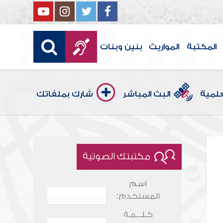
المكتبة
المواريث
بنين وبنات
علمية
البث المباشر
شارك بملفاتك
مكتبتك الصوتية
اسم
المستخدم:
كـلـــمـة