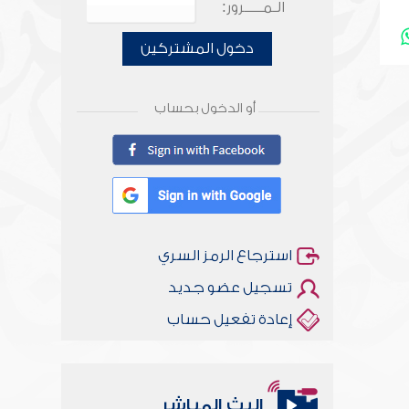
الـمـــــرور:
دخول المشتركين
أو الدخول بحساب
استرجاع الرمز السري
تسجيل عضو جديد
إعادة تفعيل حساب
البث المباشر