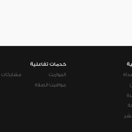
ية
خدمات تفاعلية
داة
المواريث
مشاركات ال
مواقيت الصلاة
رة
ة
عشر