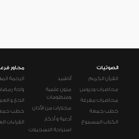
الصوتيات
محاور فرع
القرآن الكريم
أناشيد
الرحمة المه
محاضرات ودروس
متون علمية
واحة رمضان
ومنظومات
محاضرات مفرغة
الحج و العم
مختارات من الأذان
خطب جمعة
خطب جمع
أدعية و أذكار
الكتاب المسموع
القراءات ال
استراحة التسجيلات