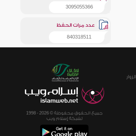
3095055366
عدد مرات الحفظ
840318511
زوار
جميع الحقوق محفوظة © 2026 - 1998
لشبكة إسلام ويب