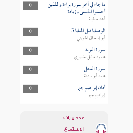
ما جاء في آخر سورة براءة و للذين
0
أحسنوا الحسنى وزيادة
أحمد حطيبة
الوصايا قبل المنايا 3
0
أبو إسحاق الحويني
سورة التوبة
0
محمود خليل الحصري
سورة النحل
0
محمد أبو سنينة
أذان إبراهيم جبر
0
إبراهيم جبر
عدد مرات
الاستماع