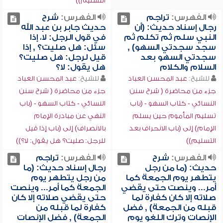
التسليم))
الفهرس:
تراجم
الفهرس:
شرح
رجال إسناد حديث: (أن
حديث جابر بن عبد الله
النبي سلم ثم تكلم ثم
في قول الرجل: لا، إذا
سجد سجدتي السهو) ,
سئل: هل صليت؟ , إذا
سجدتي السهو بعد
قيل لرجل: هل صليت؟
السلام والكلام
هل يقول: لا؟
للشيخ:
عبد المحسن العباد
للشيخ:
عبد المحسن العباد
جزء من محاضرة ( شرح سنن
جزء من محاضرة ( شرح سنن
النسائي - كتاب السهو - (باب
النسائي - كتاب السهو - (باب
تسليم المأموم حين يسلم
النهي عن مبادرة الإمام
الإمام) إلى (باب الانحراف بعد
بالانصراف) إلى (باب إذا قيل
التسليم))
للرجل: صليت؟ هل يقول: لا؟))
الفهرس:
شرح
الفهرس:
تراجم
حديث: (ما من رجل
رجال إسناد حديث: (ما
يتطهر يوم الجمعة كما
من رجل يتطهر يوم
أمر... وينصت حتى يقضي
الجمعة كما أمر... وينصت
صلاته إلا كان كفارة لما
حتى يقضي صلاته إلا كان
قبله من الجمعة) , فضل
كفارة لما قبله من
الإنصات وترك اللغو يوم
الجمعة) , فضل الإنصات