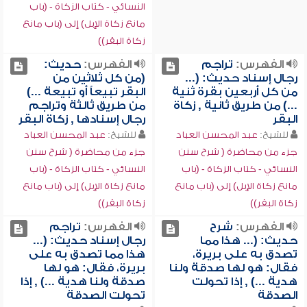
النسائي - كتاب الزكاة - (باب
مانع زكاة الإبل) إلى (باب مانع
زكاة البقر))
الفهرس:
تراجم
الفهرس:
حديث:
رجال إسناد حديث: (...
(من كل ثلاثين من
من كل أربعين بقرة ثنية
البقر تبيعاً أو تبيعة ...)
...) من طريق ثانية , زكاة
من طريق ثالثة وتراجم
البقر
رجال إسنادها , زكاة البقر
للشيخ:
عبد المحسن العباد
للشيخ:
عبد المحسن العباد
جزء من محاضرة ( شرح سنن
جزء من محاضرة ( شرح سنن
النسائي - كتاب الزكاة - (باب
النسائي - كتاب الزكاة - (باب
مانع زكاة الإبل) إلى (باب مانع
مانع زكاة الإبل) إلى (باب مانع
زكاة البقر))
زكاة البقر))
الفهرس:
شرح
الفهرس:
تراجم
حديث: (... هذا مما
رجال إسناد حديث: (...
تصدق به على بريرة،
هذا مما تصدق به على
فقال: هو لها صدقة ولنا
بريرة، فقال: هو لها
هدية ...) , إذا تحولت
صدقة ولنا هدية ...) , إذا
الصدقة
تحولت الصدقة