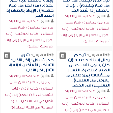
فإن الذي تجدون من الحر
(أبردوا بالظهر فإن الذي
من فيح جهنم) , الإبراد
تجدون من الحر من فيح
بالظهر إذا اشتد الحر
جهنم) , الإبراد بالظهر إذا
اشتد الحر
للشيخ:
عبد المحسن العباد
للشيخ:
عبد المحسن العباد
جزء من محاضرة ( شرح سنن
جزء من محاضرة ( شرح سنن
النسائي - كتاب المواقيت - (باب
النسائي - كتاب المواقيت - (باب
تعجيل الظهر في البرد) إلى (باب
تعجيل الظهر في البرد) إلى (باب
آخر وقت الظهر))
آخر وقت الظهر))
الفهرس:
تراجم
الفهرس:
شرح
رجال إسناد حديث: (إن
حديث بلال: (آخر الأذان:
كان رسول الله ليصلي
الله أكبر الله أكبر، لا إله إلا
الصبح فينصرف النساء
الله) , آخر الأذان
متلفعات بمروطهن ما
للشيخ:
عبد المحسن العباد
يعرفن من الغلس) ,
جزء من محاضرة ( شرح سنن
التغليس في الحضر
النسائي - كتاب الأذان - (باب
للشيخ:
عبد المحسن العباد
التثويب في أذان الفجر) إلى (باب
جزء من محاضرة ( شرح سنن
الأذان في التخلف عن شهود
النسائي - كتاب المواقيت - (باب
الجماعة في الليلة المطيرة))
التغليس في الحضر) إلى (باب