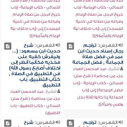
جزء من محاضرة ( شرح سنن
جزء من محاضرة ( شرح سنن
النسائي - كتاب الإمامة- (باب
النسائي - كتاب الإمامة- (باب
خروج الرجل من صلاة الإمام
خروج الرجل من صلاة الإمام
وفراغه من صلاته في ناحية
وفراغه من صلاته في ناحية
المسجد) إلى (باب اختلاف نية
المسجد) إلى (باب اختلاف نية
الإمام والمأموم))
الإمام والمأموم))
الفهرس:
تراجم
الفهرس:
شرح
رجال إسناد حديث ابن
حديث ابن مسعود: (...
عمر في فضل صلاة
وليفرش كفيه على
الجماعة , فضل الجماعة
فخذيه فكأنما أنظر إلى
اختلاف أصابع رسول الله)
للشيخ:
عبد المحسن العباد
في التطبيق في الصلاة ,
جزء من محاضرة ( شرح سنن
كتاب التطبيق، باب
النسائي - كتاب الإمامة - (باب
التطبيق
فضل الجماعة) إلى (باب
للشيخ:
عبد المحسن العباد
الجماعة إذا كانوا ثلاثة رجل
جزء من محاضرة ( شرح سنن
وصبي وامرأة))
النسائي - كتاب التطبيق - باب
التطبيق)
الفهرس:
تراجم
الفهرس:
شرح