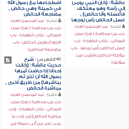
عائشة: (كان النبي يومئ
اضطجاعها مع رسول الله
إلي رأسه وهو معتكف
في خميلة وهي حائض ,
فأغسله وأنا حائض) ,
مضاجعة الحائض
غسل الحائض رأس زوجها
للشيخ:
عبد المحسن العباد
للشيخ:
عبد المحسن العباد
جزء من محاضرة ( شرح سنن
جزء من محاضرة ( شرح سنن
النسائي - كتاب الطهارة - باب
النسائي - كتاب الطهارة - باب
الانتفاع بفضل الحائض - باب
غسل الحائض رأس زوجها - باب
مضاجعة الحائض)
مؤاكلة الحائض والشرب من
الفهرس:
شرح
سؤرها)
حديث عائشة: (كانت
إحدانا إذا حاضت أمرها
رسول الله أن تتزر ثم
يباشرها) من طريق أخرى ,
مباشرة الحائض
للشيخ:
عبد المحسن العباد
جزء من محاضرة ( شرح سنن
النسائي - كتاب الطهارة - (باب
مباشرة الحائض) إلى (باب ما
يجب على من أتى حليلته في