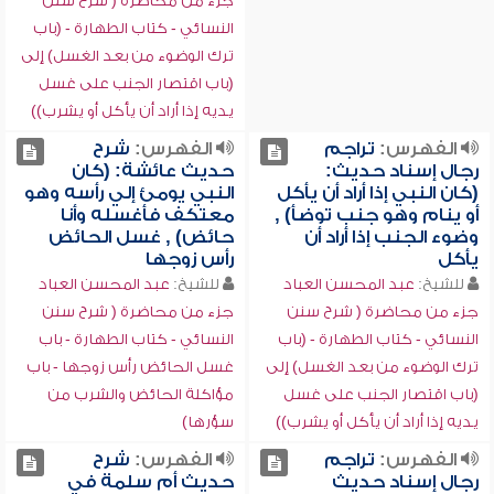
جزء من محاضرة ( شرح سنن
النسائي - كتاب الطهارة - (باب
ترك الوضوء من بعد الغسل) إلى
(باب اقتصار الجنب على غسل
يديه إذا أراد أن يأكل أو يشرب))
الفهرس:
تراجم
الفهرس:
شرح
رجال إسناد حديث:
حديث عائشة: (كان
(كان النبي إذا أراد أن يأكل
النبي يومئ إلي رأسه وهو
أو ينام وهو جنب توضأ) ,
معتكف فأغسله وأنا
وضوء الجنب إذا أراد أن
حائض) , غسل الحائض
يأكل
رأس زوجها
للشيخ:
عبد المحسن العباد
للشيخ:
عبد المحسن العباد
جزء من محاضرة ( شرح سنن
جزء من محاضرة ( شرح سنن
النسائي - كتاب الطهارة - (باب
النسائي - كتاب الطهارة - باب
ترك الوضوء من بعد الغسل) إلى
غسل الحائض رأس زوجها - باب
(باب اقتصار الجنب على غسل
مؤاكلة الحائض والشرب من
يديه إذا أراد أن يأكل أو يشرب))
سؤرها)
الفهرس:
تراجم
الفهرس:
شرح
رجال إسناد حديث
حديث أم سلمة في