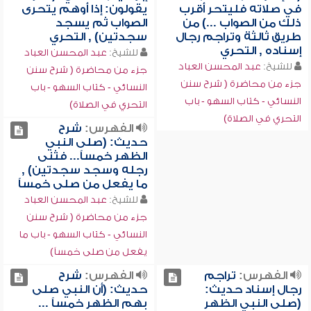
في صلاته فليتحر أقرب
يقولون: إذا أوهم يتحرى
ذلك من الصواب ...) من
الصواب ثم يسجد
طريق ثالثة وتراجم رجال
سجدتين) , التحري
إسناده , التحري
للشيخ:
عبد المحسن العباد
للشيخ:
عبد المحسن العباد
جزء من محاضرة ( شرح سنن
جزء من محاضرة ( شرح سنن
النسائي - كتاب السهو - باب
النسائي - كتاب السهو - باب
التحري في الصلاة)
التحري في الصلاة)
الفهرس:
شرح
حديث: (صلى النبي
الظهر خمساً... فثنى
رجله وسجد سجدتين) ,
ما يفعل من صلى خمساً
للشيخ:
عبد المحسن العباد
جزء من محاضرة ( شرح سنن
النسائي - كتاب السهو - باب ما
يفعل من صلى خمساً)
الفهرس:
تراجم
الفهرس:
شرح
رجال إسناد حديث:
حديث: (أن النبي صلى
(صلى النبي الظهر
بهم الظهر خمساً ...