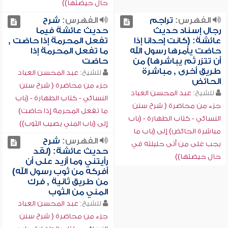
حال حيضتها))
الفهرس:
تراجم
الفهرس:
شرح
رجال إسناد حديث
حديث عائشة فيما
عائشة: (كانت إحدانا إذا
تفعل المحرمة إذا حاضت ,
حاضت يأمرها رسول الله
ما تفعل المحرمة إذا
أن تتزر ثم يباشرها) من
حاضت
طريق أخرى , مباشرة
للشيخ:
عبد المحسن العباد
الحائض
جزء من محاضرة ( شرح سنن
للشيخ:
عبد المحسن العباد
النسائي - كتاب الطهارة - (باب
جزء من محاضرة ( شرح سنن
ما تفعل المحرمة إذا حاضت)
النسائي - كتاب الطهارة - (باب
إلى (باب المني يصيب الثوب))
مباشرة الحائض) إلى (باب ما
الفهرس:
شرح
يجب على من أتى حليلته في
حديث عائشة: (لقد
حال حيضتها))
رأيتني وما أزيد على أن
أفركه من ثوب رسول الله)
من طريق ثانية , فرك
المني من الثوب
للشيخ:
عبد المحسن العباد
جزء من محاضرة ( شرح سنن