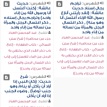
الفهرس:
تراجم
الفهرس:
حديث
رجال إسناد حديث
عائشة: (كنت أغتسل
عائشة: (لقد رأيتني أنازع
أنا ورسول الله من إناء
رسول الله الإناء أغتسل أنا
واحد) وتراجم رجال إسناده
وهو منه) , ذكر اغتسال
, ذكر اغتسال الرجل والمرأة
الرجل والمرأة من نسائه
من نسائه من إناءٍ واحد
من إناءٍ واحد
للشيخ:
عبد المحسن العباد
للشيخ:
عبد المحسن العباد
جزء من محاضرة ( شرح سنن
جزء من محاضرة ( شرح سنن
النسائي - كتاب الطهارة - (تابع
النسائي - كتاب الطهارة - (تابع
باب ذكر القدر الذي يكتفي به
باب ذكر القدر الذي يكتفي به
الرجل من الماء للغسل) إلى (باب
الرجل من الماء للغسل) إلى (باب
ذكر اغتسال الرجل والمرأة من
ذكر اغتسال الرجل والمرأة من
نسائه من إناء واحد))
نسائه من إناء واحد))
الفهرس:
شرح
حديث: (كان النبي إذا
أراد أن يأكل أو ينام وهو
جنب توضأ) , وضوء الجنب
إذا أراد أن يأكل
للشيخ:
عبد المحسن العباد