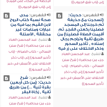
الرخصة في البكاء على الميت)
إلى (باب شق الجيوب))
إلى (باب شق الجيوب))
الفهرس:
حديث:
الفهرس:
مدى
(تسحرت مع حذيفة
صحة نسبة كتاب الروح
ثم خرجنا إلى المسجد
لابن القيم بما فيه من
فصلينا ركعتي الفجر، ثم
عبارات ومنامات غير
أقيمت الصلاة فصلينا) من
محققة , الأسئلة
طريق ثانية وتراجم رجال
للشيخ:
عبد المحسن العباد
إسناده , تأخير السحور
جزء من محاضرة ( شرح سنن
وذكر الاختلاف على زر فيه
النسائي - كتاب الصيام - (باب
للشيخ:
عبد المحسن العباد
تأخير السحور) إلى (باب ذكر
جزء من محاضرة ( شرح سنن
الاختلاف على الأعمش في خبر
النسائي - كتاب الصيام - (باب
تأخير السحور))
تأخير السحور) إلى (باب ذكر
الفهرس:
شرح
الاختلاف على الأعمش في خبر
حديث: (من كل أربعين
تأخير السحور))
بقرة ثنية ...) من طريق
ثانية , زكاة البقر
للشيخ:
عبد المحسن العباد
جزء من محاضرة ( شرح سنن