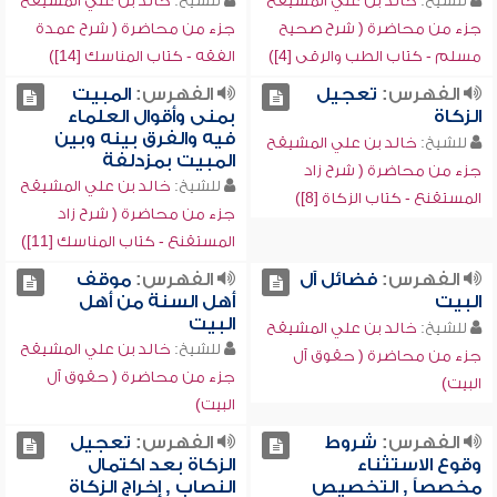
للشيخ:
خالد بن علي المشيقح
للشيخ:
خالد بن علي المشيقح
جزء من محاضرة ( شرح صحيح
جزء من محاضرة ( شرح عمدة
مسلم - كتاب الطب والرقى [4])
الفقه - كتاب المناسك [14])
الفهرس:
تعجيل
الفهرس:
المبيت
الزكاة
بمنى وأقوال العلماء
فيه والفرق بينه وبين
للشيخ:
خالد بن علي المشيقح
المبيت بمزدلفة
جزء من محاضرة ( شرح زاد
للشيخ:
خالد بن علي المشيقح
المستقنع - كتاب الزكاة [8])
جزء من محاضرة ( شرح زاد
المستقنع - كتاب المناسك [11])
الفهرس:
فضائل آل
الفهرس:
موقف
البيت
أهل السنة من أهل
البيت
للشيخ:
خالد بن علي المشيقح
للشيخ:
خالد بن علي المشيقح
جزء من محاضرة ( حقوق آل
جزء من محاضرة ( حقوق آل
البيت)
البيت)
الفهرس:
شروط
الفهرس:
تعجيل
وقوع الاستثناء
الزكاة بعد اكتمال
مخصصاً , التخصيص
النصاب , إخراج الزكاة