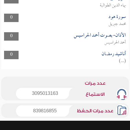
بهاء الدين الطوالبة
سورة هود
0
محمد جبريل
الأذان- بصوت أحمد الحراسيس
0
أحمد الحراسيس
أناشيد رمضان
0
(...)
عدد مرات
3095013163
الاستماع
عدد مرات الحفظ
839816855