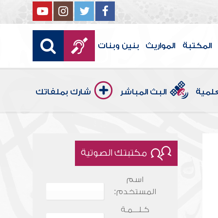
المكتبة
المواريث
بنين وبنات
علمية
البث المباشر
شارك بملفاتك
مكتبتك الصوتية
اسم
المستخدم:
كـلـــمـة