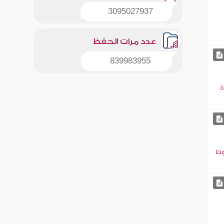
3095027937
عدد مرات الحفظ
839983955
ة
وط