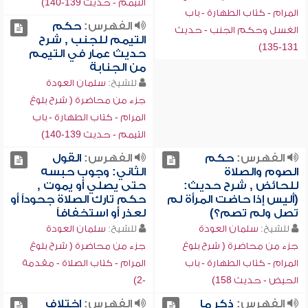
التيمم - حديث 139-140)
المرام - كتاب الطهارة - باب
الفهرس:
حكم
الغسل وحكم الجنب - حديث
التيمم للجنب , شرح
131-135)
حديث عمار في التيمم
من الجنابة
للشيخ:
سلمان العودة
جزء من محاضرة ( شرح بلوغ
المرام - كتاب الطهارة - باب
التيمم - حديث 139-140)
الفهرس:
حكم
الفهرس:
القول
الصوم والصلاة
الثاني: وجوب حبسه
للحائض , شرح حديث:
حتى يصلي أو يموت ,
(أليس إذا حاضت المرأة لم
حكم تارك الصلاة جحوداً أو
تصل ولم تصم؟)
لعذر أو استخفافاً
للشيخ:
سلمان العودة
للشيخ:
سلمان العودة
جزء من محاضرة ( شرح بلوغ
جزء من محاضرة ( شرح بلوغ
المرام - كتاب الطهارة - باب
المرام - كتاب الصلاة - مقدمة
الحيض - حديث 158)
-2)
الفهرس:
ذكر ما
الفهرس:
اختلاف