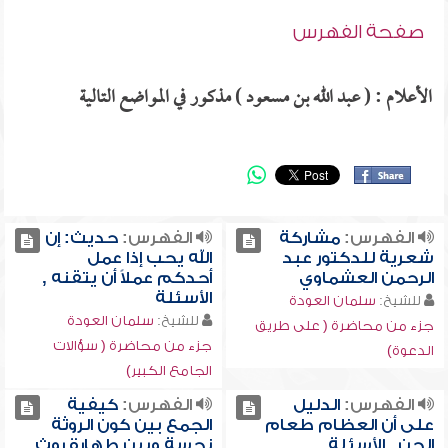
صفحة الفهرس
الأعلام : ( عبد الله بن مسعود ) مذكور في المواضع التالية
الفهرس:
مشاركة
الفهرس:
حديث: إن
شعرية للدكتور عبد
الله يحب إذا عمل
الرحمن العشماوي
أحدكم عملاً أن يتقنه ,
الأسئلة
للشيخ:
سلمان العودة
للشيخ:
سلمان العودة
جزء من محاضرة ( على طريق
جزء من محاضرة ( سؤالات
الدعوة)
الجامع الكبير)
الفهرس:
الدليل
الفهرس:
كيفية
على أن العظام طعام
الجمع بين كون الروثة
الجن , الأسئلة
نجسة وبين طهارة روث