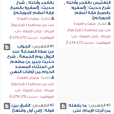
التغليس بالفجر وأدلته ,
بالفجر وأدلته , شرح
شرح حديث: (أسفروا
حديث: (أسفروا بالصبح
بالصبح فإنه أعظم
فإنه أعظم لأجوركم)
لأجوركم)
للشيخ:
سلمان العودة
للشيخ:
سلمان العودة
جزء من محاضرة ( شرح بلوغ
جزء من محاضرة ( شرح بلوغ
المرام - كتاب الصلاة - باب
المرام - كتاب الصلاة - باب
المواقيت - حديث 172-174-أ)
المواقيت - حديث 172-174-أ)
الفهرس:
الجواب
عن صلاة الصحابة عند
الزوال يوم الجمعة , شرح
حديث جبير بن مطعم
في استثناء المسجد
الحرام من أوقات النهي
للشيخ:
سلمان العودة
جزء من محاضرة ( شرح بلوغ
المرام - كتاب الصلاة - باب
المواقيت - حديث 175-179-أ)
الفهرس:
ما يفعله
الفهرس:
الفرق بين
من أدرك الإمام على
قوله: (في أول وقتها)