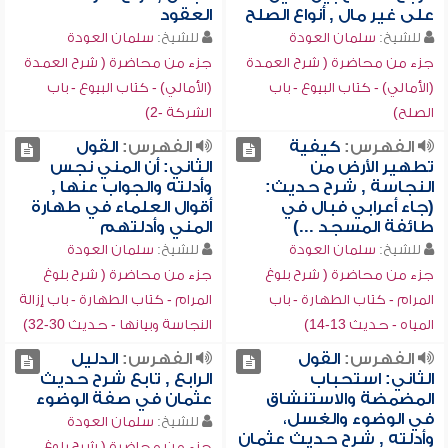
على غير مال , أنواع الصلح
العقود
للشيخ:
سلمان العودة
للشيخ:
سلمان العودة
جزء من محاضرة ( شرح العمدة
جزء من محاضرة ( شرح العمدة
(الأمالي) - كتاب البيوع - باب
(الأمالي) - كتاب البيوع - باب
الصلح)
الشركة -2)
الفهرس:
كيفية
الفهرس:
القول
تطهير الأرض من
الثاني: أن المني نجس
النجاسة , شرح حديث:
وأدلته والجواب عنها ,
(جاء أعرابي فبال في
أقوال العلماء في طهارة
طائفة المسجد ...)
المني وأدلتهم
للشيخ:
سلمان العودة
للشيخ:
سلمان العودة
جزء من محاضرة ( شرح بلوغ
جزء من محاضرة ( شرح بلوغ
المرام - كتاب الطهارة - باب
المرام - كتاب الطهارة - باب إزالة
المياه - حديث 13-14)
النجاسة وبيانها - حديث 30-32)
الفهرس:
القول
الفهرس:
الدليل
الثاني: استحباب
الرابع , تابع شرح حديث
المضمضة والاستنشاق
عثمان في صفة الوضوء
في الوضوء والغسل،
للشيخ:
سلمان العودة
وأدلته , شرح حديث عثمان
جزء من محاضرة ( شرح بلوغ