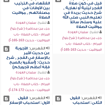
قيل في كون صلاة
الفقهاء في الترتيب
الفجر ليلية أو نهارية ,
بين الأوقات في
شرح حديث بريدة في
مصنفاتهم , مواقيت
تعليم النبي صلى الله
الصلاة
عليه وسلم سائلاً
للشيخ:
سلمان العودة
مواقيت الصلاة
جزء من محاضرة ( شرح بلوغ
للشيخ:
سلمان العودة
المرام - كتاب الصلاة - باب
جزء من محاضرة ( شرح بلوغ
المواقيت - حديث 163-165-أ)
المرام - كتاب الصلاة - باب
الفهرس:
الأجوبة
المواقيت - حديث 163-165-أ)
عن حديث الأمر
بالإسفار في الفجر , شرح
حديث: (أسفروا بالصبح
فإنه أعظم لأجوركم)
للشيخ:
سلمان العودة
جزء من محاضرة ( شرح بلوغ
المرام - كتاب الصلاة - باب
المواقيت - حديث 172-174-أ)
الفهرس:
القول
الفهرس:
القول
الثاني: استحباب
الأول: استحباب الإسفار