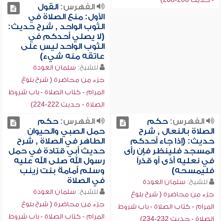
الفهرس:
القول
الأول: منع الصلاة في
الثوب الواحد , شرح حديث:
(لا يصلي أحدكم في
الثوب الواحد ليس على
عاتقه منه شيء)
للشيخ:
سلمان العودة
جزء من محاضرة ( شرح بلوغ
المرام - كتاب الصلاة - باب شروط
الصلاة - حديث 222-224)
الفهرس:
حكم
الفهرس:
حكم
الصلاة بالنعال , شرح
حمل الصبي والحيوان
حديث: (إذا جاء أحدكم
الطاهر في الصلاة , شرح
المسجد فلينظر فإن رأى
حديث أبي قتادة في حمل
في نعليه أذى أو قذراً
رسول الله صلى الله عليه
فليمسحه)
وسلم أمامة بنت زينب
في الصلاة
للشيخ:
سلمان العودة
للشيخ:
سلمان العودة
جزء من محاضرة ( شرح بلوغ
جزء من محاضرة ( شرح بلوغ
المرام - كتاب الصلاة - باب شروط
المرام - كتاب الصلاة - باب شروط
الصلاة - حديث 232-234)