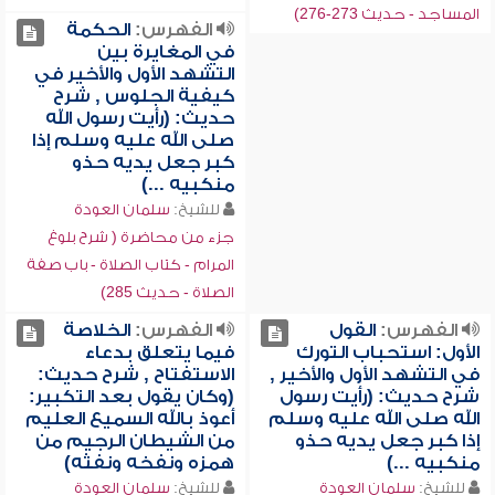
المساجد - حديث 273-276)
الفهرس:
الحكمة
في المغايرة بين
التشهد الأول والأخير في
كيفية الجلوس , شرح
حديث: (رأيت رسول الله
صلى الله عليه وسلم إذا
كبر جعل يديه حذو
منكبيه ...)
للشيخ:
سلمان العودة
جزء من محاضرة ( شرح بلوغ
المرام - كتاب الصلاة - باب صفة
الصلاة - حديث 285)
الفهرس:
القول
الفهرس:
الخلاصة
الأول: استحباب التورك
فيما يتعلق بدعاء
في التشهد الأول والأخير ,
الاستفتاح , شرح حديث:
شرح حديث: (رأيت رسول
(وكان يقول بعد التكبير:
الله صلى الله عليه وسلم
أعوذ بالله السميع العليم
إذا كبر جعل يديه حذو
من الشيطان الرجيم من
منكبيه ...)
همزه ونفخه ونفثه)
للشيخ:
سلمان العودة
للشيخ:
سلمان العودة