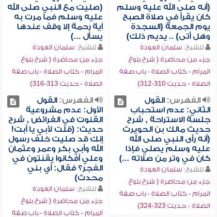
(أنه صلى الله عليه وسلم
(صليت مع النبي صلى الله
كان يقرأ في صلاة الصبح
عليه وسلم فما مرت به
يوم الجمعة (السجدة
آية رحمة إلا وقف عندها
وهل أتى) .. يديم ذلك)
يسأل ...)
للشيخ:
سلمان العودة
للشيخ:
سلمان العودة
جزء من محاضرة ( شرح بلوغ
جزء من محاضرة ( شرح بلوغ
المرام - كتاب الصلاة - باب صفة
المرام - كتاب الصلاة - باب صفة
الصلاة - حديث 310-312)
الصلاة - حديث 313-316)
الفهرس:
القول
الفهرس:
القول
الثاني: عدم استحباب
الأول: عدم مشروعية
جلسة الاستراحة , شرح
القنوت في الفرائض , شرح
حديث مالك بن الحويرث
حديث: (قلت لأبي يا أبت!
(أنه رأى النبي صلى الله
إنك قد صليت خلف رسول
عليه وسلم يصلي فإذا
الله وأبي بكر وعمر وعثمان
كان في وتر من صلاته ...)
وعلي أفكانوا يقنتون في
الفجر؟ فقال: أي بني
للشيخ:
سلمان العودة
محدث)
جزء من محاضرة ( شرح بلوغ
للشيخ:
سلمان العودة
المرام - كتاب الصلاة - باب صفة
جزء من محاضرة ( شرح بلوغ
الصلاة - حديث 323-324)
المرام - كتاب الصلاة - باب صفة