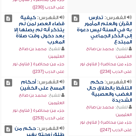
على الدرب [230])
الفهرس:
تدارس
الفهرس:
كيفية
القرآن والعلم المأمور
قضاء العصر لمن لم
به في السنة ليس دعوة
يتذكر أنه لم يصلها إلا
إلى الذكر الجماعي
بعد دخول وقت صلاة
المبتدع
المغرب
للشيخ:
محمد بن صالح
للشيخ:
محمد بن صالح
العثيمين
العثيمين
جزء من محاضرة ( فتاوى نور
جزء من محاضرة ( فتاوى نور
على الدرب [234])
على الدرب [237])
الفهرس:
حكم
الفهرس:
أحكام
التلفظ بالطلاق حال
المسح على الخفين
الغضب والعصبية
للشيخ:
محمد بن صالح
الشديدة
العثيمين
للشيخ:
محمد بن صالح
جزء من محاضرة ( فتاوى نور
العثيمين
على الدرب [253])
جزء من محاضرة ( فتاوى نور
الفهرس:
حكم من
على الدرب [247])
طلق زوجته بغير