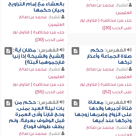
بالعشاء مع إمام التراويح
للشيخ:
محمد بن صالح
وبيان حكمها
العثيمين
للشيخ:
محمد بن صالح
جزء من محاضرة ( فتاوى نور
العثيمين
على الدرب [30])
جزء من محاضرة ( فتاوى نور
على الدرب [30])
الفهرس:
حكم
الفهرس:
مظان آية:
صلاة الجماعة وأعذار
(الشيخ والشيخة إذا زنيا
تركها
فارجموهما ألبتة)
للشيخ:
محمد بن صالح
للشيخ:
محمد بن صالح
العثيمين
العثيمين
جزء من محاضرة ( فتاوى نور
جزء من محاضرة ( فتاوى نور
على الدرب [52])
على الدرب [55])
الفهرس:
معاناة
الفهرس:
حكم من
فتاة أجبرها والدها
بات ليلة العيد بمنى،
على الزواج وضربها زوجها
وحج قارناً وأدى العمرة
وتركها عند أبيها
قبل الوقوف بعرفة، ولم
يطف طواف الوداع
للشيخ:
محمد بن صالح
للشيخ:
محمد بن صالح
العثيمين