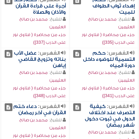
إهداء ثواب الطواف
أجرة على قراءة القرآن
للميت
والأذان والصلاة
للشيخ:
محمد بن صالح
للشيخ:
محمد بن صالح
العثيمين
العثيمين
جزء من محاضرة ( فتاوى نور
جزء من محاضرة ( فتاوى نور
على الدرب [335])
على الدرب [337])
الفهرس:
حكم
الفهرس:
عضل الأب
التسمية للوضوء داخل
بناته وتزويج القاضي
دورة المياه
إياهن
للشيخ:
محمد بن صالح
للشيخ:
محمد بن صالح
العثيمين
العثيمين
جزء من محاضرة ( فتاوى نور
جزء من محاضرة ( فتاوى نور
على الدرب [341])
على الدرب [348])
الفهرس:
كيفية
الفهرس:
دعاء ختم
التصرف عند اختلاف
القرآن في آخر رمضان
الدول في ثبوت دخول
للشيخ:
محمد بن صالح
شهر رمضان
العثيمين
للشيخ:
محمد بن صالح
جزء من محاضرة ( فتاوى نور