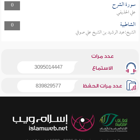
سورة الشرح
0
علي الحذيفي
الشاطبية
0
الشيخ:عبد الرشيد بن الشيخ علي صوفي
عدد مرات
3095014447
الاستماع
عدد مرات الحفظ
839829577