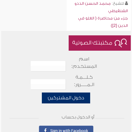
للشيخ:
محمد الحسن الددو
الشنقيطي
جزء من محاضرة ( الغلو في
الدين [2])
مكتبتك الصوتية
اسم
المستخدم:
كـلـــمـة
الـمـــــرور:
دخول المشتركين
أو الدخول بحساب