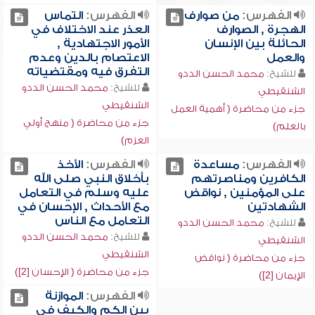
الفهرس:
من صوارف
الفهرس:
التماس
الهجرة , الصوارف
العذر عند الاختلاف في
الحائلة بين الإنسان
الأمور الاجتهادية ,
والعمل
الاعتصام بالدين وعدم
التفرق فيه ومقتضياته
للشيخ:
محمد الحسن الددو
للشيخ:
محمد الحسن الددو
الشنقيطي
الشنقيطي
جزء من محاضرة ( أهمية العمل
جزء من محاضرة ( منهج أولي
بالعلم)
العزم)
الفهرس:
مساعدة
الفهرس:
الأخذ
الكافرين ومناصرتهم
بأخلاق النبي صلى الله
على المؤمنين , نواقض
عليه وسلم في التعامل
الشهادتين
مع الأحداث , الإحسان في
التعامل مع الناس
للشيخ:
محمد الحسن الددو
للشيخ:
محمد الحسن الددو
الشنقيطي
الشنقيطي
جزء من محاضرة ( نواقض
جزء من محاضرة ( الإحسان [2])
الإيمان [2])
الفهرس:
الموازنة
بين الكم والكيف في