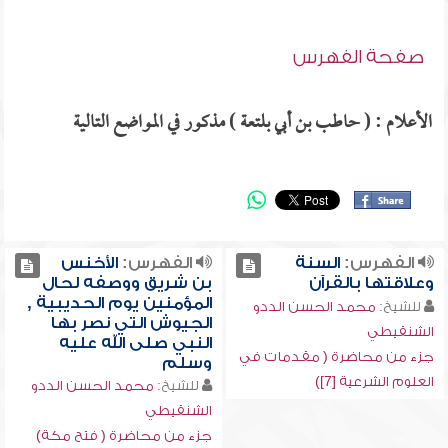
صفحة الفهرس
الأعلام : ( حاطب بن أبي بلتعة ) مذكور في المواضع التالية
الفهرس:
السنة
الفهرس:
الأخنس
وعلاقتها بالقرآن
بن شريق ووصفه لحال
المؤمنين يوم الحديبية ,
للشيخ:
محمد الحسن الددو
الجيوش التي نصر بها
الشنقيطي
النبي صلى الله عليه
جزء من محاضرة ( مقدمات في
وسلم
العلوم الشرعية [7])
للشيخ:
محمد الحسن الددو
الشنقيطي
جزء من محاضرة ( فتح مكة)