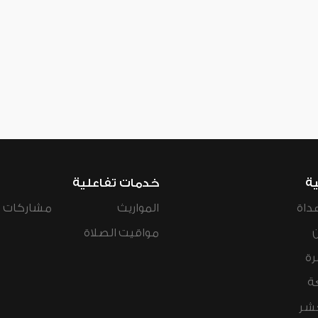
ية
خدمات تفاعلية
داة
المواريث
مشاركات ال
مواقيت الصلاة
رة
ة
عشر