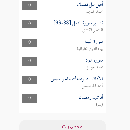
أقبل على نفسك
0
محمد المنجد
تفسير سورة النمل [88-93]
0
المنتصر الكتاني
سورة البينة
0
بهاء الدين الطوالبة
سورة هود
0
محمد جبريل
الأذان- بصوت أحمد الحراسيس
0
أحمد الحراسيس
أناشيد رمضان
0
(...)
عدد مرات