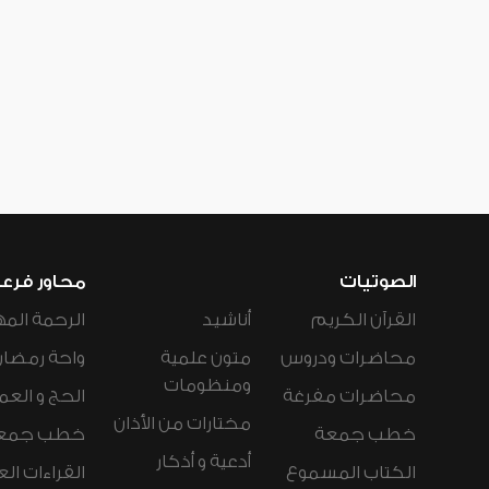
الصوتيات
محاور فرع
القرآن الكريم
أناشيد
الرحمة المه
محاضرات ودروس
متون علمية
واحة رمضان
ومنظومات
محاضرات مفرغة
الحج و العم
مختارات من الأذان
خطب جمعة
خطب جمع
أدعية و أذكار
الكتاب المسموع
القراءات ال