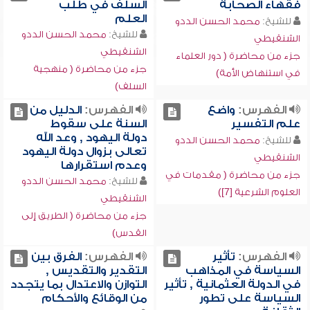
فقهاء الصحابة
السلف في طلب
العلم
للشيخ:
محمد الحسن الددو
للشيخ:
محمد الحسن الددو
الشنقيطي
الشنقيطي
جزء من محاضرة ( دور العلماء
جزء من محاضرة ( منهجية
في استنهاض الأمة)
السلف)
الفهرس:
واضع
الفهرس:
الدليل من
علم التفسير
السنة على سقوط
دولة اليهود , وعد الله
للشيخ:
محمد الحسن الددو
تعالى بزوال دولة اليهود
الشنقيطي
وعدم استقرارها
جزء من محاضرة ( مقدمات في
للشيخ:
محمد الحسن الددو
العلوم الشرعية [7])
الشنقيطي
جزء من محاضرة ( الطريق إلى
القدس)
الفهرس:
تأثير
الفهرس:
الفرق بين
السياسة في المذاهب
التقدير والتقديس ,
في الدولة العثمانية , تأثير
التوازن والاعتدال بما يتجدد
السياسة على تطور
من الوقائع والأحكام