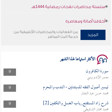
سلسلة محاضرات نفحات رمضانية 1444هـ
أخلاقنا أصالة ومعاصرة
وأمنهم من خوف 9
من الفعاليات والمحاضرات الأرشيفية من
المزيد
خدمة البث المباشر
سلسلة محاضرات نفحات رمضانية 1444هـ
الأكثر استماعا لهذا الشهر
سورة الكافرون
0
معمر الإندونيسي
تيسير أصول الفقه للمبتدئين - الندب والمحرم
0
محمد حسن عبد الغفار
شرح زاد المستقنع_باب الغسل والتكفين [2]
0
محمد مختار الشنقيطي