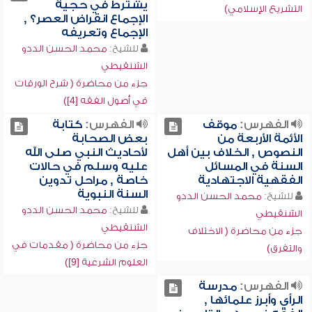
يشترط في حجية
التشريع الإسلامي)
الإجماع انقراض العصر؟ ,
الإجماع وتعريفه
للشيخ:
محمد الحسن الددو
الشنقيطي
جزء من محاضرة ( شرح الورقات
في أصول الفقه [4])
الفهرس:
موقف
الفهرس:
كتابة
الأئمة الأربعة من
بعض الصحابة
النصوص , الخلاف بين أهل
لأحاديث النبي صلى الله
السنة في المسائل
عليه وسلم في حالات
الفقهية الاجتهادية
خاصة , مراحل تدوين
السنة النبوية
للشيخ:
محمد الحسن الددو
للشيخ:
محمد الحسن الددو
الشنقيطي
الشنقيطي
جزء من محاضرة ( الاختلاف
جزء من محاضرة ( مقدمات في
والتفرق)
العلوم الشرعية [9])
الفهرس:
مدرسة
الرأي وأبرز علمائها ,