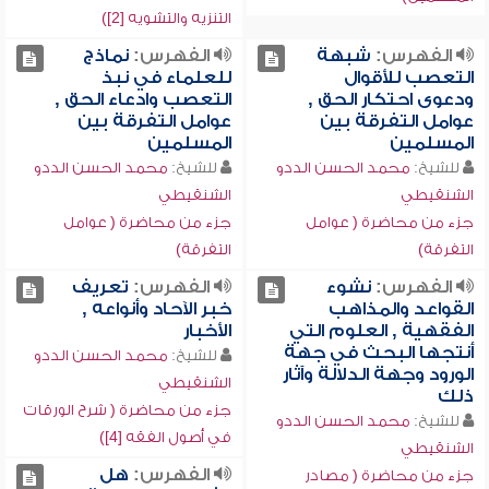
التنزيه والتشويه [2])
الفهرس:
شبهة
الفهرس:
نماذج
التعصب للأقوال
للعلماء في نبذ
ودعوى احتكار الحق ,
التعصب وادعاء الحق ,
عوامل التفرقة بين
عوامل التفرقة بين
المسلمين
المسلمين
للشيخ:
محمد الحسن الددو
للشيخ:
محمد الحسن الددو
الشنقيطي
الشنقيطي
جزء من محاضرة ( عوامل
جزء من محاضرة ( عوامل
التفرقة)
التفرقة)
الفهرس:
نشوء
الفهرس:
تعريف
القواعد والمذاهب
خبر الآحاد وأنواعه ,
الفقهية , العلوم التي
الأخبار
أنتجها البحث في جهة
للشيخ:
محمد الحسن الددو
الورود وجهة الدلالة وآثار
الشنقيطي
ذلك
جزء من محاضرة ( شرح الورقات
للشيخ:
محمد الحسن الددو
في أصول الفقه [4])
الشنقيطي
الفهرس:
هل
جزء من محاضرة ( مصادر