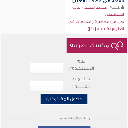
الفقه في عهد التابعين
للشيخ:
محمد الحسن الددو
الشنقيطي
جزء من محاضرة ( مقدمات في
العلوم الشرعية [24])
مكتبتك الصوتية
اسم
المستخدم:
كـلـــمـة
الـمـــــرور:
دخول المشتركين
أو الدخول بحساب