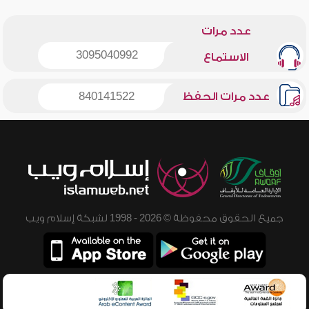
عدد مرات
3095040992
الاستماع
عدد مرات الحفظ
840141522
جميع الحقوق محفوظة © 2026 - 1998 لشبكة إسلام ويب