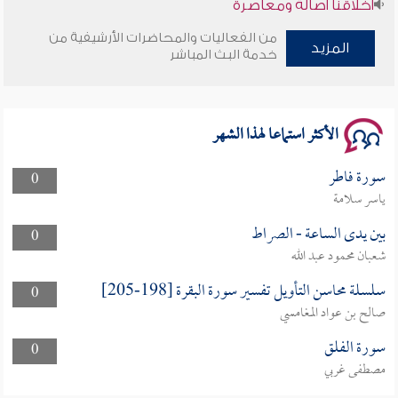
أخلاقنا أصالة ومعاصرة
من الفعاليات والمحاضرات الأرشيفية من
وأمنهم من خوف 9
المزيد
خدمة البث المباشر
سلسلة محاضرات نفحات رمضانية 1444هـ
الأكثر استماعا لهذا الشهر
سورة فاطر
0
ياسر سلامة
بين يدى الساعة - الصراط
0
شعبان محمود عبد الله
سلسلة محاسن التأويل تفسير سورة البقرة [198-205]
0
صالح بن عواد المغامسي
سورة الفلق
0
مصطفى غربي