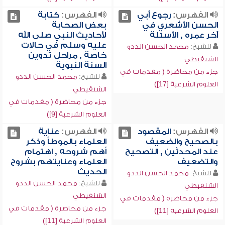
الفهرس:
رجوع أبي
الفهرس:
كتابة
الحسن الأشعري في
بعض الصحابة
آخر عمره , الأسئلة
لأحاديث النبي صلى الله
عليه وسلم في حالات
للشيخ:
محمد الحسن الددو
خاصة , مراحل تدوين
الشنقيطي
السنة النبوية
جزء من محاضرة ( مقدمات في
للشيخ:
محمد الحسن الددو
العلوم الشرعية [17])
الشنقيطي
جزء من محاضرة ( مقدمات في
العلوم الشرعية [9])
الفهرس:
المقصود
الفهرس:
عناية
بالصحيح والضعيف
العلماء بالموطأ وذكر
عند المحدثين , التصحيح
أهم شروحه , اهتمام
والتضعيف
العلماء وعنايتهم بشروح
الحديث
للشيخ:
محمد الحسن الددو
للشيخ:
محمد الحسن الددو
الشنقيطي
الشنقيطي
جزء من محاضرة ( مقدمات في
جزء من محاضرة ( مقدمات في
العلوم الشرعية [11])
العلوم الشرعية [11])