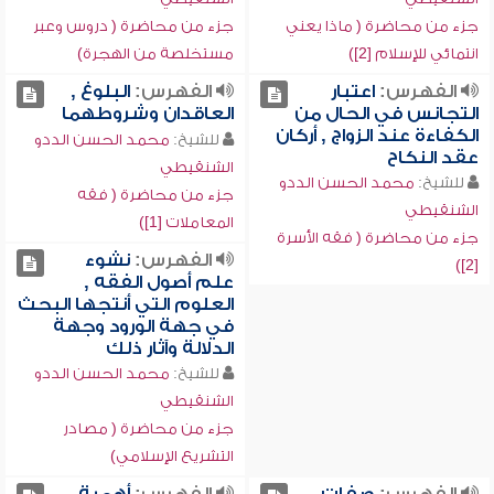
جزء من محاضرة ( ماذا يعني
جزء من محاضرة ( دروس وعبر
انتمائي للإسلام [2])
مستخلصة من الهجرة)
الفهرس:
اعتبار
الفهرس:
البلوغ ,
التجانس في الحال من
العاقدان وشروطهما
الكفاءة عند الزواج , أركان
للشيخ:
محمد الحسن الددو
عقد النكاح
الشنقيطي
للشيخ:
محمد الحسن الددو
جزء من محاضرة ( فقه
الشنقيطي
المعاملات [1])
جزء من محاضرة ( فقه الأسرة
الفهرس:
نشوء
[2])
علم أصول الفقه ,
العلوم التي أنتجها البحث
في جهة الورود وجهة
الدلالة وآثار ذلك
للشيخ:
محمد الحسن الددو
الشنقيطي
جزء من محاضرة ( مصادر
التشريع الإسلامي)