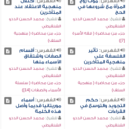
الفهرس:
موت زوج
الفهرس:
اختلال
المرأة مع شروعها في
منهجية الاعتقاد عند
الحج
المتأخرين
للشيخ:
محمد الحسن الددو
للشيخ:
محمد الحسن الددو
الشنقيطي
الشنقيطي
جزء من محاضرة ( فقه الأسرة
جزء من محاضرة ( منهجية
[7])
السلف)
الفهرس:
تأثير
الفهرس:
أقسام
الفلسفة على
الصفات واشتقاق
منهجية المتأخرين
الأسماء منها
للشيخ:
محمد الحسن الددو
للشيخ:
محمد الحسن الددو
الشنقيطي
الشنقيطي
جزء من محاضرة ( منهجية
جزء من محاضرة ( سلسلة
السلف)
الأسماء والصفات [14])
الفهرس:
حكم
الفهرس:
أسماء
التجويد والتوسع في
موريتانيا قديماً وأصل
القراءات
هذه الكلمة
للشيخ:
محمد الحسن الددو
للشيخ:
محمد الحسن الددو
الشنقيطي
الشنقيطي