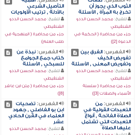
الفهرس:
صفات
الفهرس:
أهمية
الثوب الذي يجوز أن
التأصيل الشرعي
تخرج به المرأة , الأسئلة
بالأدلة , ترتيب الأولويات
للشيخ:
محمد الحسن الددو
للشيخ:
محمد الحسن الددو
الشنقيطي
الشنقيطي
جزء من محاضرة ( الحكمة في
جزء من محاضرة ( المنهجية في
الدعوة [2])
طلب العلم)
الفهرس:
الفرق بين
الفهرس:
نبذة عن
تفويض الكيف
كتاب جمع الجوامع
وتفويض المعنى , الأسئلة
للسبكي , الأسئلة
للشيخ:
محمد الحسن الددو
للشيخ:
محمد الحسن الددو
الشنقيطي
الشنقيطي
جزء من محاضرة ( سلسلة
جزء من محاضرة ( متن ابن عاشر
الأسماء والصفات [3])
[8])
الفهرس:
من
الفهرس:
تضحيات
التعبدات القولية في
ابن بو الفاضلي , جهود
الصلاة الفاتحة , أنواع
العلماء في القرن الحادي
التعبدات التي تشتمل
عشر
عليها الصلاة
للشيخ:
محمد الحسن الددو
للشيخ:
محمد الحسن الددو