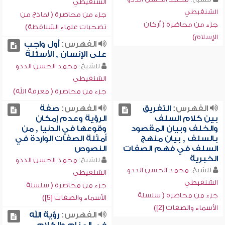
الشنقيطي
الشنقيطي
جزء من محاضرة ( نماذج من
جزء من محاضرة ( أركان
تضحيات علماء الشناقطة)
الإسلام)
الفهرس:
أول واجب
على الإنسان , الأسئلة
للشيخ:
محمد الحسن الددو
الشنقيطي
جزء من محاضرة ( معرفة الله)
الفهرس:
التفريق
الفهرس:
صفة
بين كلام السلف
الرؤية وعدم إمكان
والخلف وبيان المقصود
وقوعها في الدنيا , من
بالسلف , بيان منهج
أمثلة الصفات الواردة في
السلف في فهم الصفات
النصوص
الخبرية
للشيخ:
محمد الحسن الددو
للشيخ:
محمد الحسن الددو
الشنقيطي
الشنقيطي
جزء من محاضرة ( سلسلة
جزء من محاضرة ( سلسلة
الأسماء والصفات [5])
الأسماء والصفات [2])
الفهرس:
رؤية الله