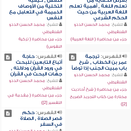
بفرض الكفاية من
النفس , كيفية
تعلم اللغة , أهمية تعلم
التخلية من الأوصاف
اللغة العربية من حيث
الذميمة في التعامل مع
الحكم الشرعي
النفس
للشيخ:
محمد الحسن الددو
للشيخ:
محمد الحسن الددو
الشنقيطي
الشنقيطي
جزء من محاضرة ( اللغة العربية)
جزء من محاضرة ( تزكية
النفوس)
الفهرس:
ترجمة
الفهرس:
حاجة
عمر بن الخطاب , شرح
أتباع التابعين للبحث
باب مبيت الجنب إذا توضأ
في ورود القرآن ودلالته ,
جهات البحث في القرآن
للشيخ:
محمد الحسن الددو
للشيخ:
محمد الحسن الددو
الشنقيطي
الشنقيطي
جزء من محاضرة ( شرح أحاديث
جزء من محاضرة ( مقدمة في
مختارة من كتاب التجريد الصريح
التفسير [2])
[2])
الفهرس:
حكم
قصر الصلاة , الصلاة
في السفر
للشيخ:
محمد الحسن الددو