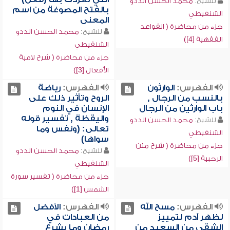
للشيخ:
محمد الحسن الددو
بالفتح المصوغة من اسم
الشنقيطي
المعنى
جزء من محاضرة ( القواعد
للشيخ:
محمد الحسن الددو
الفقهية [4])
الشنقيطي
جزء من محاضرة ( شرح لامية
الأفعال [3])
الفهرس:
الوارثون
الفهرس:
رياضة
بالنسب من الرجال ,
الروح وتأثير ذلك على
باب الوارثين من الرجال
الإنسان في النوم
واليقظة , تفسير قوله
للشيخ:
محمد الحسن الددو
تعالى: (ونفس وما
الشنقيطي
سواها)
جزء من محاضرة ( شرح متن
للشيخ:
محمد الحسن الددو
الرحبية [5])
الشنقيطي
جزء من محاضرة ( تفسير سورة
الشمس [1])
الفهرس:
مسح الله
الفهرس:
الأفضل
لظهر آدم لتمييز
من العبادات في
الشقي من السعيد من
رمضان وما يشرع