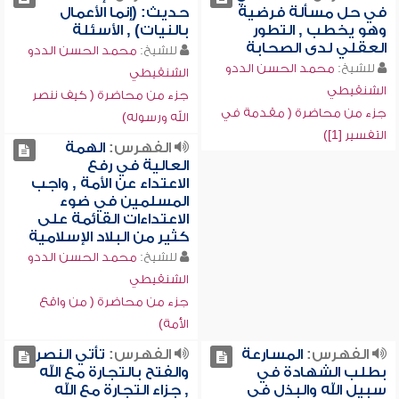
في حل مسألة فرضية
حديث: (إنما الأعمال
وهو يخطب , التطور
بالنيات) , الأسئلة
العقلي لدى الصحابة
للشيخ:
محمد الحسن الددو
للشيخ:
محمد الحسن الددو
الشنقيطي
الشنقيطي
جزء من محاضرة ( كيف ننصر
جزء من محاضرة ( مقدمة في
الله ورسوله)
التفسير [1])
الفهرس:
الهمة
العالية في رفع
الاعتداء عن الأمة , واجب
المسلمين في ضوء
الاعتداءات القائمة على
كثير من البلاد الإسلامية
للشيخ:
محمد الحسن الددو
الشنقيطي
جزء من محاضرة ( من واقع
الأمة)
الفهرس:
المسارعة
الفهرس:
تأتي النصر
بطلب الشهادة في
والفتح بالتجارة مع الله
سبيل الله والبذل في
, جزاء التجارة مع الله