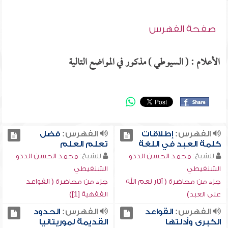
صفحة الفهرس
الأعلام : ( السيوطي ) مذكور في المواضع التالية
الفهرس:
إطلاقات
الفهرس:
فضل
كلمة العبد في اللغة
تعلم العلم
للشيخ:
محمد الحسن الددو
للشيخ:
محمد الحسن الددو
الشنقيطي
الشنقيطي
جزء من محاضرة ( آثار نعم الله
جزء من محاضرة ( القواعد
على العبد)
الفقهية [1])
الفهرس:
القواعد
الفهرس:
الحدود
الكبرى وأدلتها
القديمة لموريتانيا