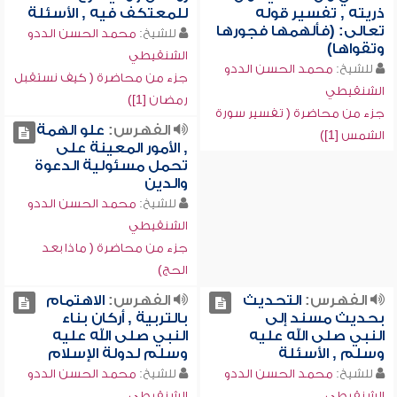
ذريته , تفسير قوله
للمعتكف فيه , الأسئلة
تعالى: (فألهمها فجورها
للشيخ:
محمد الحسن الددو
وتقواها)
الشنقيطي
للشيخ:
محمد الحسن الددو
جزء من محاضرة ( كيف نستقبل
الشنقيطي
رمضان [1])
جزء من محاضرة ( تفسير سورة
الفهرس:
علو الهمة
الشمس [1])
, الأمور المعينة على
تحمل مسئولية الدعوة
والدين
للشيخ:
محمد الحسن الددو
الشنقيطي
جزء من محاضرة ( ماذا بعد
الحج)
الفهرس:
التحديث
الفهرس:
الاهتمام
بحديث مسند إلى
بالتربية , أركان بناء
النبي صلى الله عليه
النبي صلى الله عليه
وسلم , الأسئلة
وسلم لدولة الإسلام
للشيخ:
محمد الحسن الددو
للشيخ:
محمد الحسن الددو
الشنقيطي
الشنقيطي