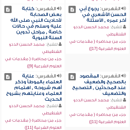
الفهرس:
رجوع أبي
الفهرس:
كتابة
الحسن الأشعري في
بعض الصحابة
آخر عمره , الأسئلة
لأحاديث النبي صلى الله
عليه وسلم في حالات
للشيخ:
محمد الحسن الددو
خاصة , مراحل تدوين
الشنقيطي
السنة النبوية
جزء من محاضرة ( مقدمات في
للشيخ:
محمد الحسن الددو
العلوم الشرعية [17])
الشنقيطي
جزء من محاضرة ( مقدمات في
العلوم الشرعية [9])
الفهرس:
المقصود
الفهرس:
عناية
بالصحيح والضعيف
العلماء بالموطأ وذكر
عند المحدثين , التصحيح
أهم شروحه , اهتمام
والتضعيف
العلماء وعنايتهم بشروح
الحديث
للشيخ:
محمد الحسن الددو
للشيخ:
محمد الحسن الددو
الشنقيطي
الشنقيطي
جزء من محاضرة ( مقدمات في
جزء من محاضرة ( مقدمات في
العلوم الشرعية [11])
العلوم الشرعية [11])