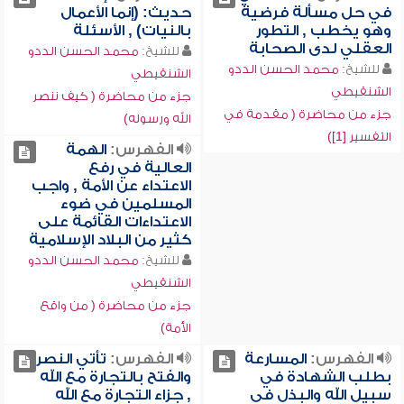
في حل مسألة فرضية
حديث: (إنما الأعمال
وهو يخطب , التطور
بالنيات) , الأسئلة
العقلي لدى الصحابة
للشيخ:
محمد الحسن الددو
للشيخ:
محمد الحسن الددو
الشنقيطي
الشنقيطي
جزء من محاضرة ( كيف ننصر
جزء من محاضرة ( مقدمة في
الله ورسوله)
التفسير [1])
الفهرس:
الهمة
العالية في رفع
الاعتداء عن الأمة , واجب
المسلمين في ضوء
الاعتداءات القائمة على
كثير من البلاد الإسلامية
للشيخ:
محمد الحسن الددو
الشنقيطي
جزء من محاضرة ( من واقع
الأمة)
الفهرس:
المسارعة
الفهرس:
تأتي النصر
بطلب الشهادة في
والفتح بالتجارة مع الله
سبيل الله والبذل في
, جزاء التجارة مع الله