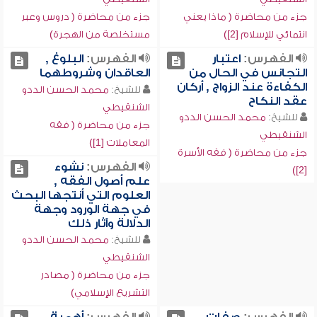
جزء من محاضرة ( ماذا يعني
جزء من محاضرة ( دروس وعبر
انتمائي للإسلام [2])
مستخلصة من الهجرة)
الفهرس:
اعتبار
الفهرس:
البلوغ ,
التجانس في الحال من
العاقدان وشروطهما
الكفاءة عند الزواج , أركان
للشيخ:
محمد الحسن الددو
عقد النكاح
الشنقيطي
للشيخ:
محمد الحسن الددو
جزء من محاضرة ( فقه
الشنقيطي
المعاملات [1])
جزء من محاضرة ( فقه الأسرة
الفهرس:
نشوء
[2])
علم أصول الفقه ,
العلوم التي أنتجها البحث
في جهة الورود وجهة
الدلالة وآثار ذلك
للشيخ:
محمد الحسن الددو
الشنقيطي
جزء من محاضرة ( مصادر
التشريع الإسلامي)