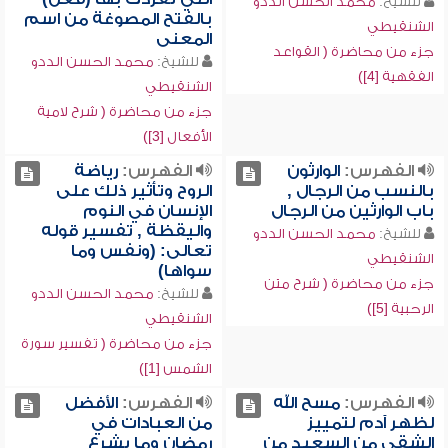
للشيخ:
محمد الحسن الددو
بالفتح المصوغة من اسم
الشنقيطي
المعنى
جزء من محاضرة ( القواعد
للشيخ:
محمد الحسن الددو
الفقهية [4])
الشنقيطي
جزء من محاضرة ( شرح لامية
الأفعال [3])
الفهرس:
الوارثون
الفهرس:
رياضة
بالنسب من الرجال ,
الروح وتأثير ذلك على
باب الوارثين من الرجال
الإنسان في النوم
واليقظة , تفسير قوله
للشيخ:
محمد الحسن الددو
تعالى: (ونفس وما
الشنقيطي
سواها)
جزء من محاضرة ( شرح متن
للشيخ:
محمد الحسن الددو
الرحبية [5])
الشنقيطي
جزء من محاضرة ( تفسير سورة
الشمس [1])
الفهرس:
مسح الله
الفهرس:
الأفضل
لظهر آدم لتمييز
من العبادات في
الشقي من السعيد من
رمضان وما يشرع