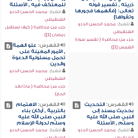
ذريته , تفسير قوله
للمعتكف فيه , الأسئلة
تعالى: (فألهمها فجورها
للشيخ:
محمد الحسن الددو
وتقواها)
الشنقيطي
للشيخ:
محمد الحسن الددو
جزء من محاضرة ( كيف نستقبل
الشنقيطي
رمضان [1])
جزء من محاضرة ( تفسير سورة
الفهرس:
علو الهمة
الشمس [1])
, الأمور المعينة على
تحمل مسئولية الدعوة
والدين
للشيخ:
محمد الحسن الددو
الشنقيطي
جزء من محاضرة ( ماذا بعد
الحج)
الفهرس:
التحديث
الفهرس:
الاهتمام
بحديث مسند إلى
بالتربية , أركان بناء
النبي صلى الله عليه
النبي صلى الله عليه
وسلم , الأسئلة
وسلم لدولة الإسلام
للشيخ:
محمد الحسن الددو
للشيخ:
محمد الحسن الددو
الشنقيطي
الشنقيطي