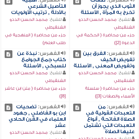
الفهرس:
صفات
الفهرس:
أهمية
الثوب الذي يجوز أن
التأصيل الشرعي
تخرج به المرأة , الأسئلة
بالأدلة , ترتيب الأولويات
للشيخ:
محمد الحسن الددو
للشيخ:
محمد الحسن الددو
الشنقيطي
الشنقيطي
جزء من محاضرة ( الحكمة في
جزء من محاضرة ( المنهجية في
الدعوة [2])
طلب العلم)
الفهرس:
الفرق بين
الفهرس:
نبذة عن
تفويض الكيف
كتاب جمع الجوامع
وتفويض المعنى , الأسئلة
للسبكي , الأسئلة
للشيخ:
محمد الحسن الددو
للشيخ:
محمد الحسن الددو
الشنقيطي
الشنقيطي
جزء من محاضرة ( سلسلة
جزء من محاضرة ( متن ابن عاشر
الأسماء والصفات [3])
[8])
الفهرس:
من
الفهرس:
تضحيات
التعبدات القولية في
ابن بو الفاضلي , جهود
الصلاة الفاتحة , أنواع
العلماء في القرن الحادي
التعبدات التي تشتمل
عشر
عليها الصلاة
للشيخ:
محمد الحسن الددو
للشيخ:
محمد الحسن الددو