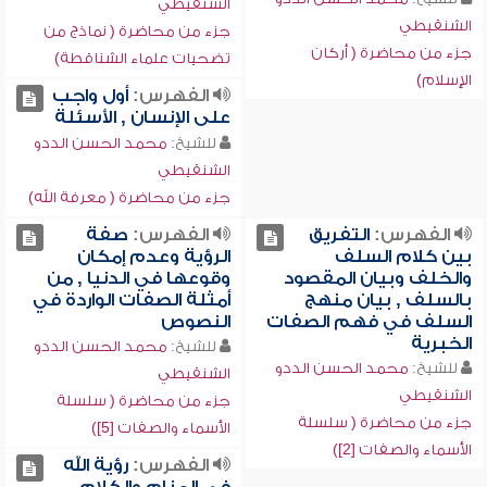
الشنقيطي
الشنقيطي
جزء من محاضرة ( نماذج من
جزء من محاضرة ( أركان
تضحيات علماء الشناقطة)
الإسلام)
الفهرس:
أول واجب
على الإنسان , الأسئلة
للشيخ:
محمد الحسن الددو
الشنقيطي
جزء من محاضرة ( معرفة الله)
الفهرس:
التفريق
الفهرس:
صفة
بين كلام السلف
الرؤية وعدم إمكان
والخلف وبيان المقصود
وقوعها في الدنيا , من
بالسلف , بيان منهج
أمثلة الصفات الواردة في
السلف في فهم الصفات
النصوص
الخبرية
للشيخ:
محمد الحسن الددو
للشيخ:
محمد الحسن الددو
الشنقيطي
الشنقيطي
جزء من محاضرة ( سلسلة
جزء من محاضرة ( سلسلة
الأسماء والصفات [5])
الأسماء والصفات [2])
الفهرس:
رؤية الله