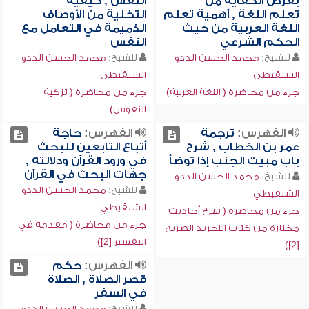
بفرض الكفاية من
النفس , كيفية
تعلم اللغة , أهمية تعلم
التخلية من الأوصاف
اللغة العربية من حيث
الذميمة في التعامل مع
الحكم الشرعي
النفس
للشيخ:
محمد الحسن الددو
للشيخ:
محمد الحسن الددو
الشنقيطي
الشنقيطي
جزء من محاضرة ( اللغة العربية)
جزء من محاضرة ( تزكية
النفوس)
الفهرس:
ترجمة
الفهرس:
حاجة
عمر بن الخطاب , شرح
أتباع التابعين للبحث
باب مبيت الجنب إذا توضأ
في ورود القرآن ودلالته ,
جهات البحث في القرآن
للشيخ:
محمد الحسن الددو
للشيخ:
محمد الحسن الددو
الشنقيطي
الشنقيطي
جزء من محاضرة ( شرح أحاديث
جزء من محاضرة ( مقدمة في
مختارة من كتاب التجريد الصريح
التفسير [2])
[2])
الفهرس:
حكم
قصر الصلاة , الصلاة
في السفر
للشيخ:
محمد الحسن الددو