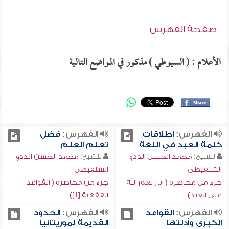
صفحة الفهرس
الأعلام : ( السيوطي ) مذكور في المواضع التالية
الفهرس:
إطلاقات
الفهرس:
فضل
كلمة العبد في اللغة
تعلم العلم
للشيخ:
محمد الحسن الددو
للشيخ:
محمد الحسن الددو
الشنقيطي
الشنقيطي
جزء من محاضرة ( آثار نعم الله
جزء من محاضرة ( القواعد
على العبد)
الفقهية [1])
الفهرس:
القواعد
الفهرس:
الحدود
الكبرى وأدلتها
القديمة لموريتانيا