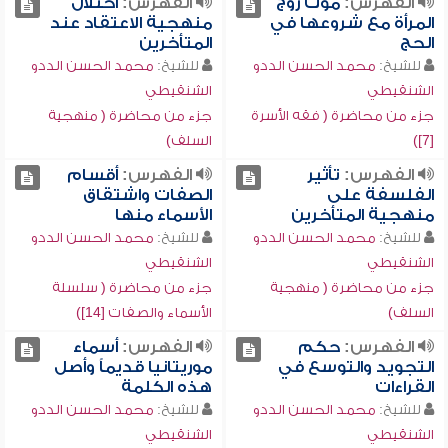
الفهرس:
موت زوج
الفهرس:
اختلال
المرأة مع شروعها في
منهجية الاعتقاد عند
الحج
المتأخرين
للشيخ:
محمد الحسن الددو
للشيخ:
محمد الحسن الددو
الشنقيطي
الشنقيطي
جزء من محاضرة ( فقه الأسرة
جزء من محاضرة ( منهجية
[7])
السلف)
الفهرس:
تأثير
الفهرس:
أقسام
الفلسفة على
الصفات واشتقاق
منهجية المتأخرين
الأسماء منها
للشيخ:
محمد الحسن الددو
للشيخ:
محمد الحسن الددو
الشنقيطي
الشنقيطي
جزء من محاضرة ( منهجية
جزء من محاضرة ( سلسلة
السلف)
الأسماء والصفات [14])
الفهرس:
حكم
الفهرس:
أسماء
التجويد والتوسع في
موريتانيا قديماً وأصل
القراءات
هذه الكلمة
للشيخ:
محمد الحسن الددو
للشيخ:
محمد الحسن الددو
الشنقيطي
الشنقيطي