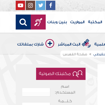
المكتبة
المواريث
بنين وبنات
علمية
البث المباشر
شارك بملفاتك
شنقيطي
صفحة الفهرس
مكتبتك الصوتية
اسم
المستخدم:
كـلـــمـة