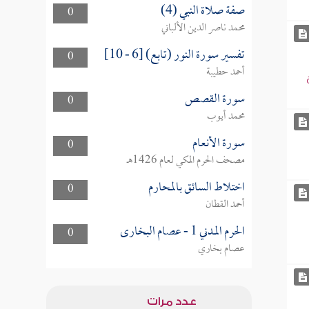
صفة صلاة النبي (4)
0
محمد ناصر الدين الألباني
تفسير سورة النور (تابع) [6 - 10]
0
أحمد حطيبة
سورة القصص
0
محمد أيوب
سورة الأنعام
0
مصحف الحرم المكي لعام 1426هـ
اختلاط السائق بالمحارم
0
أحمد القطان
الحرم المدني 1 - عصام البخارى
0
عصام بخاري
عدد مرات