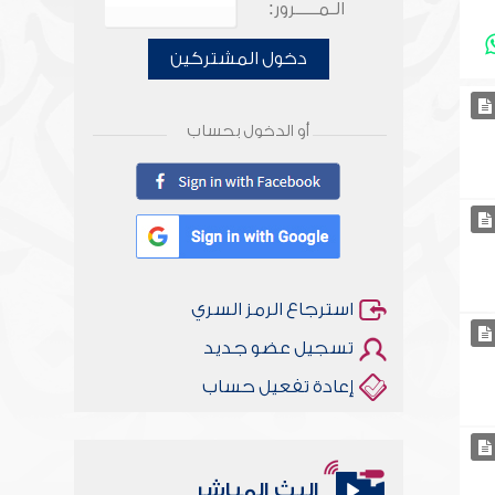
الـمـــــرور:
دخول المشتركين
أو الدخول بحساب
استرجاع الرمز السري
تسجيل عضو جديد
إعادة تفعيل حساب
البث المباشر