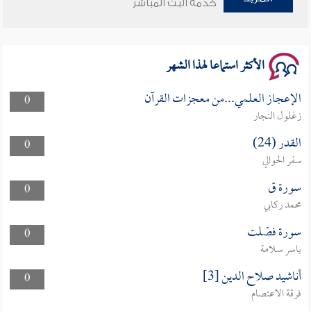
خدمة البث المباشر
سلسلة محاضرات نفحات رمضانية 1444هـ
الأكثر استماعا لهذا الشهر
الإعجاز العلمي...من معجزات القرآن
0
زغلول النجار
القدر (24)
0
سفر الحوالي
سورة ق
0
محمد ركابي
سورة فصّلت
0
ياسر سلامة
أناشيد صلاح الدين [3]
0
فرقة الاعتصام