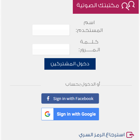
مكتبتك الصوتية
اسم
المستخدم:
كـلـــمـة
الـمـــــرور:
دخول المشتركين
أو الدخول بحساب
استرجاع الرمز السري