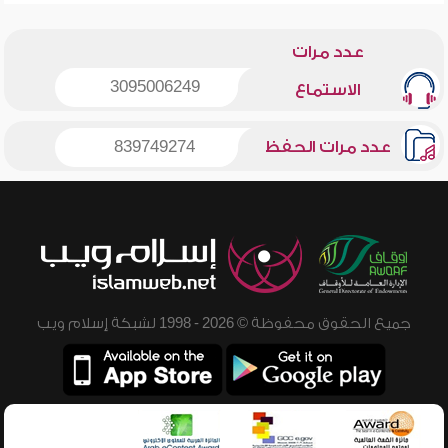
عدد مرات
3095006249
الاستماع
عدد مرات الحفظ
839749274
جميع الحقوق محفوظة © 2026 - 1998 لشبكة إسلام ويب