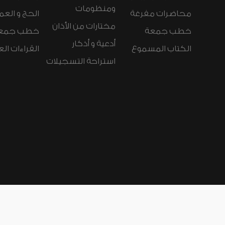
ومنظومات
محاضرات مفرغة
الحج و العم
مختارات من الأذان
خطب جمعة
خطب جمع
أدعية و أذكار
الكتاب المسموع
القراءات ال
استراحة التسجيلات
لغات الموقع:
عربي
Español
Deutsch
nçais