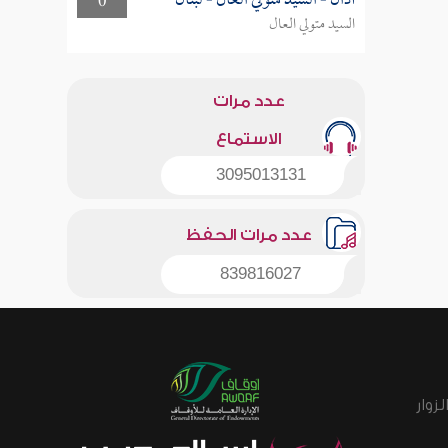
أذان - السيد متولي العال - لبنان
0
السيد متولي العال
عدد مرات
الاستماع
3095013131
عدد مرات الحفظ
839816027
زوار