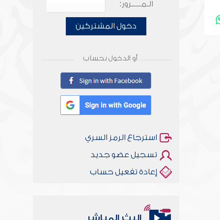
الـمـــــرور:
دخول المشتركين
أو الدخول بحساب
استرجاع الرمز السري
تسجيل عضو جديد
إعادة تفعيل حساب
البث المباشر