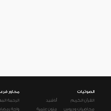
الصوتيات
محاور فرع
القرآن الكريم
أناشيد
الرحمة المه
محاضرات ودروس
متون علمية
واحة رمضان