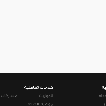
ية
خدمات تفاعلية
داة
المواريث
مشاركات ال
مواقيت الصلاة