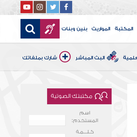
المكتبة
المواريث
بنين وبنات
علمية
البث المباشر
شارك بملفاتك
مكتبتك الصوتية
اسم
المستخدم:
كـلـــمـة