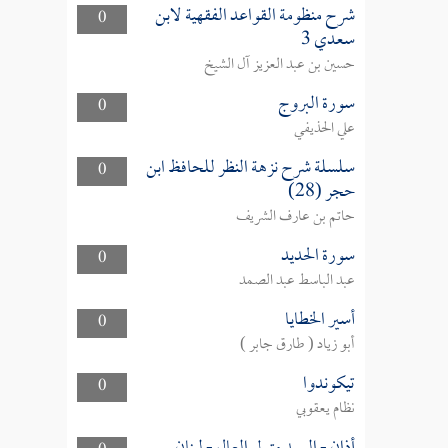
شرح منظومة القواعد الفقهية لابن
0
سعدي 3
حسين بن عبد العزيز آل الشيخ
سورة البروج
0
علي الحذيفي
سلسلة شرح نزهة النظر للحافظ ابن
0
حجر (28)
حاتم بن عارف الشريف
سورة الحديد
0
عبد الباسط عبد الصمد
أسير الخطايا
0
أبو زياد ( طارق جابر )
تيكوندوا
0
نظام يعقوبي