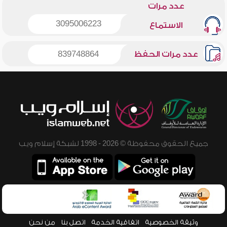
عدد مرات
3095006223
الاستماع
عدد مرات الحفظ
839748864
جميع الحقوق محفوظة © 2026 - 1998 لشبكة إسلام ويب
وثيقة الخصوصية
اتفاقية الخدمة
اتصل بنا
من نحن