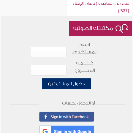
جزء من محاضرة ( ديوان الإفتاء
[537])
مكتبتك الصوتية
اسم
المستخدم:
كـلـــمـة
الـمـــــرور:
دخول المشتركين
أو الدخول بحساب