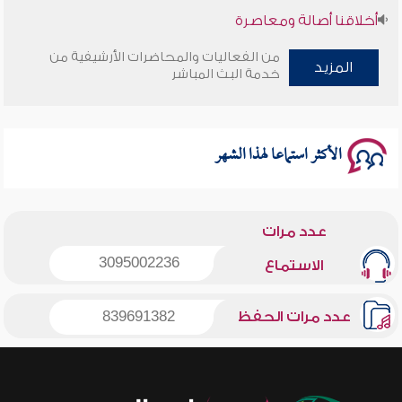
أخلاقنا أصالة ومعاصرة
من الفعاليات والمحاضرات الأرشيفية من
وأمنهم من خوف 9
المزيد
خدمة البث المباشر
سلسلة محاضرات نفحات رمضانية 1444هـ
الأكثر استماعا لهذا الشهر
عدد مرات
3095002236
الاستماع
عدد مرات الحفظ
839691382