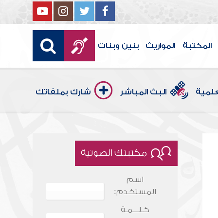
المكتبة
المواريث
بنين وبنات
علمية
البث المباشر
شارك بملفاتك
مكتبتك الصوتية
اسم
المستخدم:
كـلـــمـة