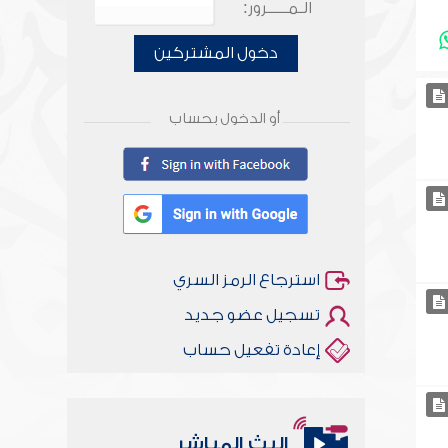
الـمـــــرور:
دخول المشتركين
أو الدخول بحساب
استرجاع الرمز السري
تسجيل عضو جديد
إعادة تفعيل حساب
البث المباشر