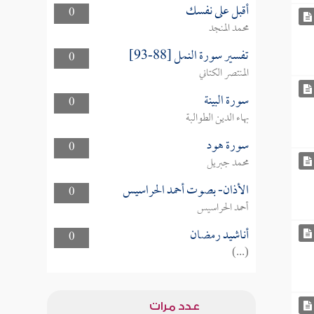
أقبل على نفسك
0
محمد المنجد
تفسير سورة النمل [88-93]
0
المنتصر الكتاني
سورة البينة
0
بهاء الدين الطوالبة
سورة هود
0
محمد جبريل
الأذان- بصوت أحمد الحراسيس
0
أحمد الحراسيس
أناشيد رمضان
0
(...)
عدد مرات