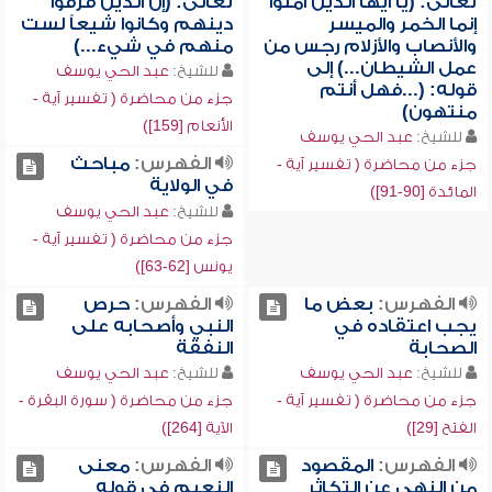
تعالى: (يا أيها الذين آمنوا
تعالى: (إن الذين فرقوا
إنما الخمر والميسر
دينهم وكانوا شيعاً لست
والأنصاب والأزلام رجس من
منهم في شيء...)
عمل الشيطان...) إلى
للشيخ:
عبد الحي يوسف
قوله: (...فهل أنتم
جزء من محاضرة ( تفسير آية -
منتهون)
الأنعام [159])
للشيخ:
عبد الحي يوسف
الفهرس:
مباحث
جزء من محاضرة ( تفسير آية -
في الولاية
المائدة [90-91])
للشيخ:
عبد الحي يوسف
جزء من محاضرة ( تفسير آية -
يونس [62-63])
الفهرس:
بعض ما
الفهرس:
حرص
يجب اعتقاده في
النبي وأصحابه على
الصحابة
النفقة
للشيخ:
عبد الحي يوسف
للشيخ:
عبد الحي يوسف
جزء من محاضرة ( تفسير آية -
جزء من محاضرة ( سورة البقرة -
الفتح [29])
الآية [264])
الفهرس:
المقصود
الفهرس:
معنى
من النهي عن التكاثر
النعيم في قوله