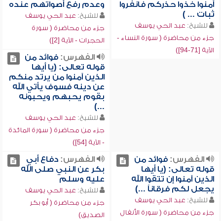
آمنوا خذوا حذركم فانفروا
وعدم رفع أصواتهم عنده
ثبات ... )
للشيخ:
عبد الحي يوسف
للشيخ:
عبد الحي يوسف
جزء من محاضرة ( سورة
جزء من محاضرة ( سورة النساء -
الحجرات - الآية [2])
الآية [71-94])
الفهرس:
فوائد من
قوله تعالى: (يا أيها
الذين آمنوا من يرتد منكم
عن دينه فسوف يأتي الله
بقوم يحبهم ويحبونه
...)
للشيخ:
عبد الحي يوسف
جزء من محاضرة ( سورة المائدة
- الآية [54])
الفهرس:
فوائد من
الفهرس:
دفاع أبي
قوله تعالى: (يا أيها
بكر عن النبي صلى الله
الذين آمنوا إن تتقوا الله
عليه وسلم
يجعل لكم فرقاناً ...)
للشيخ:
عبد الحي يوسف
للشيخ:
عبد الحي يوسف
جزء من محاضرة ( أبو بكر
جزء من محاضرة ( سورة الأنفال
الصديق)