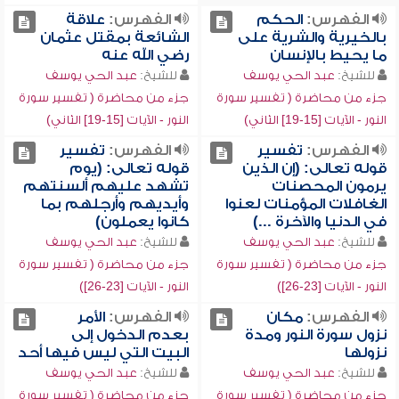
الفهرس:
الحكم
الفهرس:
علاقة
بالخيرية والشرية على
الشائعة بمقتل عثمان
ما يحيط بالإنسان
رضي الله عنه
للشيخ:
عبد الحي يوسف
للشيخ:
عبد الحي يوسف
جزء من محاضرة ( تفسير سورة
جزء من محاضرة ( تفسير سورة
النور - الآيات [15-19] الثاني)
النور - الآيات [15-19] الثاني)
الفهرس:
تفسير
الفهرس:
تفسير
قوله تعالى: (إن الذين
قوله تعالى: (يوم
يرمون المحصنات
تشهد عليهم ألسنتهم
الغافلات المؤمنات لعنوا
وأيديهم وأرجلهم بما
في الدنيا والآخرة ...)
كانوا يعملون)
للشيخ:
عبد الحي يوسف
للشيخ:
عبد الحي يوسف
جزء من محاضرة ( تفسير سورة
جزء من محاضرة ( تفسير سورة
النور - الآيات [23-26])
النور - الآيات [23-26])
الفهرس:
مكان
الفهرس:
الأمر
نزول سورة النور ومدة
بعدم الدخول إلى
نزولها
البيت التي ليس فيها أحد
للشيخ:
عبد الحي يوسف
للشيخ:
عبد الحي يوسف
جزء من محاضرة ( تفسير سورة
جزء من محاضرة ( تفسير سورة