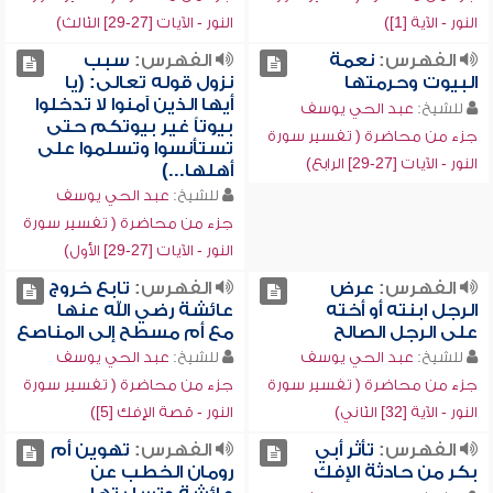
النور - الآية [1])
النور - الآيات [27-29] الثالث)
الفهرس:
نعمة
الفهرس:
سبب
البيوت وحرمتها
نزول قوله تعالى: (يا
أيها الذين آمنوا لا تدخلوا
للشيخ:
عبد الحي يوسف
بيوتاً غير بيوتكم حتى
جزء من محاضرة ( تفسير سورة
تستأنسوا وتسلموا على
النور - الآيات [27-29] الرابع)
أهلها...)
للشيخ:
عبد الحي يوسف
جزء من محاضرة ( تفسير سورة
النور - الآيات [27-29] الأول)
الفهرس:
عرض
الفهرس:
تابع خروج
الرجل ابنته أو أخته
عائشة رضي الله عنها
على الرجل الصالح
مع أم مسطح إلى المناصع
للشيخ:
عبد الحي يوسف
للشيخ:
عبد الحي يوسف
جزء من محاضرة ( تفسير سورة
جزء من محاضرة ( تفسير سورة
النور - الآية [32] الثاني)
النور - قصة الإفك [5])
الفهرس:
تأثر أبي
الفهرس:
تهوين أم
بكر من حادثة الإفك
رومان الخطب عن