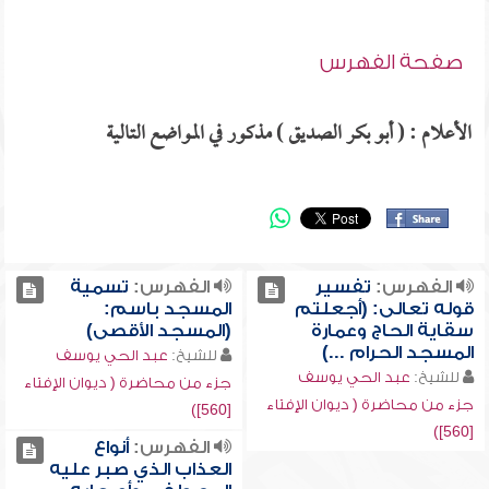
صفحة الفهرس
الأعلام : ( أبو بكر الصديق ) مذكور في المواضع التالية
الفهرس:
تفسير
الفهرس:
تسمية
قوله تعالى: (أجعلتم
المسجد باسم:
سقاية الحاج وعمارة
(المسجد الأقصى)
المسجد الحرام ...)
للشيخ:
عبد الحي يوسف
للشيخ:
عبد الحي يوسف
جزء من محاضرة ( ديوان الإفتاء
جزء من محاضرة ( ديوان الإفتاء
[560])
[560])
الفهرس:
أنواع
العذاب الذي صبر عليه