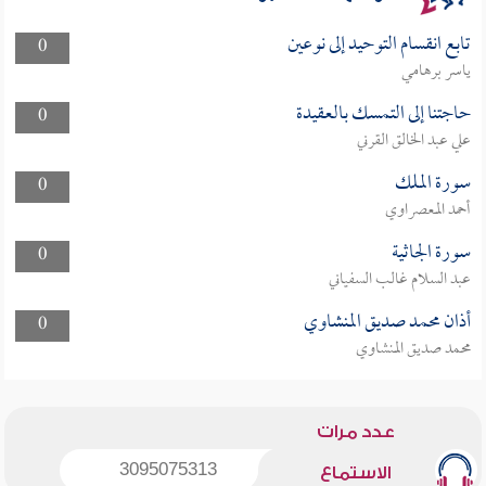
تابع انقسام التوحيد إلى نوعين
0
ياسر برهامي
حاجتنا إلى التمسك بالعقيدة
0
علي عبد الخالق القرني
سورة الملك
0
أحمد المعصراوي
سورة الجاثية
0
عبد السلام غالب السفياني
أذان محمد صديق المنشاوي
0
محمد صديق المنشاوي
عدد مرات
3095075313
الاستماع