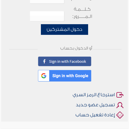
كـلـــمـة
الـمـــــرور:
دخول المشتركين
أو الدخول بحساب
استرجاع الرمز السري
تسجيل عضو جديد
إعادة تفعيل حساب