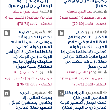
مجمع البحرين أو أمضي
...) إلى قوله: (... ولا
حقباً)
ترهقني من أمري عسراً)
للشيخ:
عبد الحي يوسف
للشيخ:
عبد الحي يوسف
جزء من محاضرة ( تفسير سورة
جزء من محاضرة ( تفسير سورة
الكهف - الآيات [60-70])
الكهف - الآيات [71-78])
الفهرس:
قتل
الفهرس:
إقامة
الخضر للغلام وإطلاق
الخضر للجدار ونقد
لفظ الغلام في كلام
موسى عليهما السلام ,
العرب , تفسير قوله
تفسير قوله تعالى:
تعالى: (فانطلقا حتى إذا
(فانطلقا حتى إذا أتيا أهل
لقيا غلاماً فقتله ...) إلى
قرية ...) إلى قوله: (...
قوله: (... قد بلغت من
سأنبئك بتأويل ما لم
لدني عذراً)
تستطع عليه صبراً)
للشيخ:
عبد الحي يوسف
للشيخ:
عبد الحي يوسف
جزء من محاضرة ( تفسير سورة
جزء من محاضرة ( تفسير سورة
الكهف - الآيات [71-78])
الكهف - الآيات [71-78])
الفهرس:
المراد بكنز
الفهرس:
المراد
الغلامين الذي كان
بقوله تعالى: (لا
تحت الجدار , تفسير قوله
يكادون يفقهون قولاً) ,
تعالى: (وأما الجدار فكان
تفسير قوله تعالى: