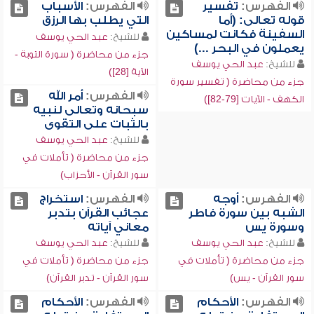
الفهرس:
تفسير
الفهرس:
الأسباب
قوله تعالى: (أما
التي يطلب بها الرزق
السفينة فكانت لمساكين
للشيخ:
عبد الحي يوسف
يعملون في البحر ...)
جزء من محاضرة ( سورة التوبة -
للشيخ:
عبد الحي يوسف
الآية [28])
جزء من محاضرة ( تفسير سورة
الفهرس:
أمر الله
الكهف - الآيات [79-82])
سبحانه وتعالى لنبيه
بالثبات على التقوى
للشيخ:
عبد الحي يوسف
جزء من محاضرة ( تأملات في
سور القرآن - الأحزاب)
الفهرس:
أوجه
الفهرس:
استخراج
الشبه بين سورة فاطر
عجائب القرآن بتدبر
وسورة يس
معاني آياته
للشيخ:
عبد الحي يوسف
للشيخ:
عبد الحي يوسف
جزء من محاضرة ( تأملات في
جزء من محاضرة ( تأملات في
سور القرآن - يس)
سور القرآن - تدبر القرآن)
الفهرس:
الأحكام
الفهرس:
الأحكام