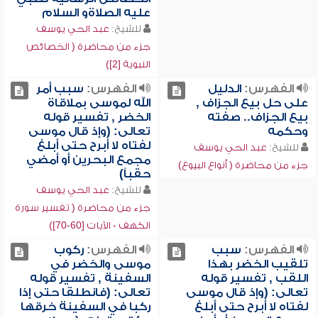
عليه الصلاةو السلام
للشيخ:
عبد الحي يوسف
جزء من محاضرة ( الخصائص
النبوية [2])
الفهرس:
الدليل
الفهرس:
سبب أمر
على حل بيع الجزاف ,
الله لموسى بملاقاة
بيع الجزاف.. صفته
الخضر , تفسير قوله
وحكمه
تعالى: (وإذ قال موسى
لفتاه لا أبرح حتى أبلغ
للشيخ:
عبد الحي يوسف
مجمع البحرين أو أمضي
جزء من محاضرة ( أنواع البيوع)
حقباً)
للشيخ:
عبد الحي يوسف
جزء من محاضرة ( تفسير سورة
الكهف - الآيات [60-70])
الفهرس:
سبب
الفهرس:
ركوب
تلقيب الخضر بهذا
موسى والخضر في
اللقب , تفسير قوله
السفينة , تفسير قوله
تعالى: (وإذ قال موسى
تعالى: (فانطلقا حتى إذا
لفتاه لا أبرح حتى أبلغ
ركبا في السفينة خرقها