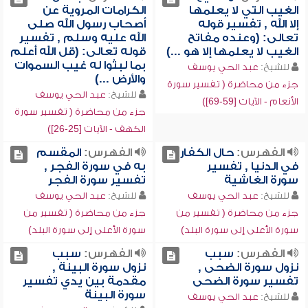
الغيب التي لا يعلمها
الكرامات المروية عن
إلا الله , تفسير قوله
أصحاب رسول الله صلى
تعالى: (وعنده مفاتح
الله عليه وسلم , تفسير
الغيب لا يعلمها إلا هو ...)
قوله تعالى: (قل الله أعلم
بما لبثوا له غيب السموات
للشيخ:
عبد الحي يوسف
والأرض ...)
جزء من محاضرة ( تفسير سورة
للشيخ:
عبد الحي يوسف
الأنعام - الآيات [59-69])
جزء من محاضرة ( تفسير سورة
الكهف - الآيات [25-26])
الفهرس:
حال الكفار
الفهرس:
المقسم
في الدنيا , تفسير
به في سورة الفجر ,
سورة الغاشية
تفسير سورة الفجر
للشيخ:
عبد الحي يوسف
للشيخ:
عبد الحي يوسف
جزء من محاضرة ( تفسير من
جزء من محاضرة ( تفسير من
سورة الأعلى إلى سورة البلد)
سورة الأعلى إلى سورة البلد)
الفهرس:
سبب
الفهرس:
سبب
نزول سورة الضحى ,
نزول سورة البينة ,
تفسير سورة الضحى
مقدمة بين يدي تفسير
سورة البينة
للشيخ:
عبد الحي يوسف