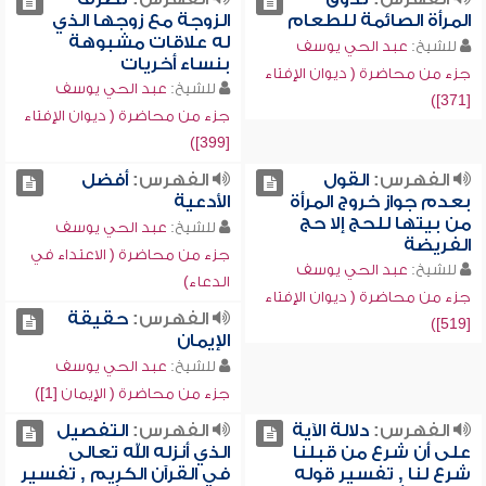
المرأة الصائمة للطعام
الزوجة مع زوجها الذي
له علاقات مشبوهة
للشيخ:
عبد الحي يوسف
بنساء أخريات
جزء من محاضرة ( ديوان الإفتاء
للشيخ:
عبد الحي يوسف
[371])
جزء من محاضرة ( ديوان الإفتاء
[399])
الفهرس:
القول
الفهرس:
أفضل
بعدم جواز خروج المرأة
الأدعية
من بيتها للحج إلا حج
للشيخ:
عبد الحي يوسف
الفريضة
جزء من محاضرة ( الاعتداء في
للشيخ:
عبد الحي يوسف
الدعاء)
جزء من محاضرة ( ديوان الإفتاء
الفهرس:
حقيقة
[519])
الإيمان
للشيخ:
عبد الحي يوسف
جزء من محاضرة ( الإيمان [1])
الفهرس:
دلالة الآية
الفهرس:
التفصيل
على أن شرع من قبلنا
الذي أنزله الله تعالى
شرع لنا , تفسير قوله
في القرآن الكريم , تفسير