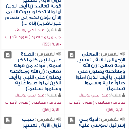
نزول الآية , تفسير
قوله تعالى: (يا أيها الذين
آمنوا لا تدخلوا بيوت النبي
إلا أن يؤذن لكم إلى طعام
غير ناظرين إناه ...)
للشيخ:
عبد الحي يوسف
جزء من محاضرة ( سورة الأحزاب
- الآية [53])
الفهرس:
المعنى
الفهرس:
الصلاة
الإجمالي للآية , تفسير
على النبي كلما ذكر
قوله تعالى: (إن الله
اسمه , فوائد من قوله
وملائكته يصلون على
تعالى: (إن الله وملائكته
النبي يا أيها الذين آمنوا
يصلون على النبي يا أيها
صلوا عليه وسلموا
الذين آمنوا صلوا عليه
تسليماً)
وسلموا تسليماً)
للشيخ:
عبد الحي يوسف
للشيخ:
عبد الحي يوسف
جزء من محاضرة ( سورة الأحزاب
جزء من محاضرة ( سورة الأحزاب
- الآية [56])
- الآية [56])
الفهرس:
أذية بني
الفهرس:
سبب
إسرائيل لموسى عليه
نزول الآية , تفسير