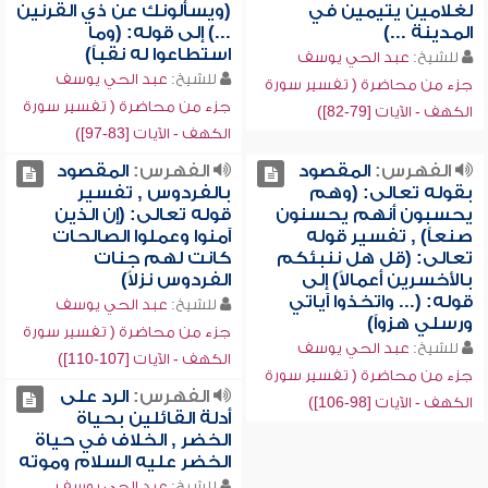
لغلامين يتيمين في
(ويسألونك عن ذي القرنين
المدينة ...)
...) إلى قوله: (وما
استطاعوا له نقباً)
للشيخ:
عبد الحي يوسف
للشيخ:
عبد الحي يوسف
جزء من محاضرة ( تفسير سورة
جزء من محاضرة ( تفسير سورة
الكهف - الآيات [79-82])
الكهف - الآيات [83-97])
الفهرس:
المقصود
الفهرس:
المقصود
بقوله تعالى: (وهم
بالفردوس , تفسير
يحسبون أنهم يحسنون
قوله تعالى: (إن الذين
صنعاً) , تفسير قوله
آمنوا وعملوا الصالحات
تعالى: (قل هل ننبئكم
كانت لهم جنات
بالأخسرين أعمالاً) إلى
الفردوس نزلاً)
قوله: (... واتخذوا آياتي
للشيخ:
عبد الحي يوسف
ورسلي هزواً)
جزء من محاضرة ( تفسير سورة
للشيخ:
عبد الحي يوسف
الكهف - الآيات [107-110])
جزء من محاضرة ( تفسير سورة
الفهرس:
الرد على
الكهف - الآيات [98-106])
أدلة القائلين بحياة
الخضر , الخلاف في حياة
الخضر عليه السلام وموته
للشيخ:
عبد الحي يوسف