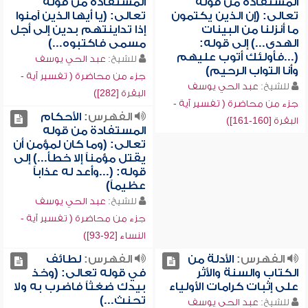
المستفادة من قوله
المستفادة من قوله
تعالى: (إن الذين يكتمون
تعالى: (يا أيها الذين آمنوا
ما أنزلنا من البينات
إذا تداينتهم بدين إلى أجل
الهدى...) إلى قوله:
مسمى فاكتبوه...)
(...فأولئك أتوب عليهم
للشيخ:
عبد الحي يوسف
وأنا التواب الرحيم)
جزء من محاضرة ( تفسير آية -
للشيخ:
عبد الحي يوسف
البقرة [282])
جزء من محاضرة ( تفسير آية -
الفهرس:
الأحكام
البقرة [160-161])
المستفادة من قوله
تعالى: (وما كان لمؤمن أن
يقتل مؤمناً إلا خطأ...) إلى
قوله: (...وأعد له عذاباً
عظيماً)
للشيخ:
عبد الحي يوسف
جزء من محاضرة ( تفسير آية -
النساء [92-93])
الفهرس:
الأدلة من
الفهرس:
لطائف
الكتاب والسنة والأثر
في قوله تعالى: (وخذ
على إثبات كرامات الأولياء
بيدك ضغثاً فاضرب به ولا
تحنث...)
للشيخ:
عبد الحي يوسف