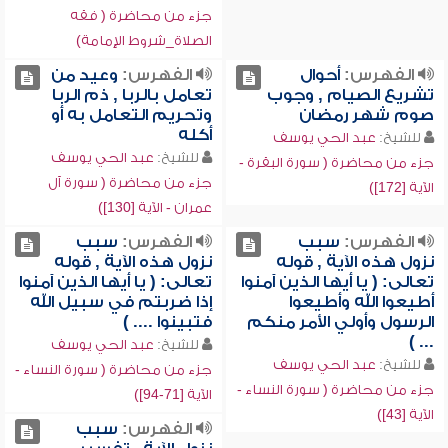
جزء من محاضرة ( فقه
الصلاة_شروط الإمامة)
الفهرس:
أحوال
الفهرس:
وعيد من
تشريع الصيام , وجوب
تعامل بالربا , ذم الربا
صوم شهر رمضان
وتحريم التعامل به أو
أكله
للشيخ:
عبد الحي يوسف
للشيخ:
عبد الحي يوسف
جزء من محاضرة ( سورة البقرة -
جزء من محاضرة ( سورة آل
الآية [172])
عمران - الآية [130])
الفهرس:
سبب
الفهرس:
سبب
نزول هذه الآية , قوله
نزول هذه الآية , قوله
تعالى: ( يا أيها الذين آمنوا
تعالى: ( يا أيها الذين آمنوا
أطيعوا الله وأطيعوا
إذا ضربتم في سبيل الله
الرسول وأولي الأمر منكم
فتبينوا .... )
... )
للشيخ:
عبد الحي يوسف
للشيخ:
عبد الحي يوسف
جزء من محاضرة ( سورة النساء -
جزء من محاضرة ( سورة النساء -
الآية [71-94])
الآية [43])
الفهرس:
سبب