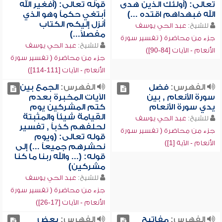
تعالى: (أولئك الذين هدى
قوله تعالى: (أفغير الله
الله فبهداهم اقتده ...)
أبتغي حكماً وهو الذي
أنزل إليكم الكتاب
للشيخ:
عبد الحي يوسف
مفصلاً...)
جزء من محاضرة ( تفسير سورة
للشيخ:
عبد الحي يوسف
الأنعام - الآيات [84-90])
جزء من محاضرة ( تفسير سورة
الأنعام - الآيات [111-114])
الفهرس:
فضل
الفهرس:
الجمع بين
سورة الأنعام , بين
الآيات المخبرة بعدم
يدي سورة الأنعام
كتم المشركين يوم
القيامة شيئاً والمثبتة
للشيخ:
عبد الحي يوسف
لحلفهم كذباً , تفسير
جزء من محاضرة ( تفسير سورة
قوله تعالى: (ويوم
الأنعام - الآية [1])
نحشرهم جميعاً ...) إلى
قوله: (... والله ربنا ما كنا
مشركين)
للشيخ:
عبد الحي يوسف
جزء من محاضرة ( تفسير سورة
الأنعام - الآيات [17-26])
الفهرس:
مفاتيح
الفهرس:
بعض