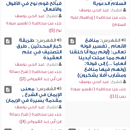
السلام الدعوية
قبائح قوم نوح في الأقوال
والأفعال
للشيخ:
عبد الحي يوسف
للشيخ:
عبد الحي يوسف
جزء من محاضرة ( إبراهيم عليه
جزء من محاضرة ( تفسير سورة
السلام)
نوح [5])
الفهرس:
منافع
الفهرس:
طريقة
الأنعام , تفسير قوله
كبار المحدثين , طرق
تعالى: (أولم يروا أنا خلقنا
التصنيف في علم
لهم مما عملت أيدينا
العقيدة
أنعاماً ...) إلى قوله:
للشيخ:
عبد الحي يوسف
(ولهم فيها منافع
جزء من محاضرة ( شرح رسالة
ومشارب أفلا يشكرون)
ابن أبي زيد القيرواني [2])
للشيخ:
عبد الحي يوسف
الفهرس:
معنى
جزء من محاضرة ( تفسير سورة
الإيمان في الشرع ,
يس [11])
مقدمة يسيرة في الإيمان
للشيخ:
عبد الحي يوسف
جزء من محاضرة ( شرح رسالة
ابن أبي زيد القيرواني [4])