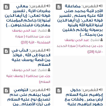
الفهرس:
مضاعفة
الفهرس:
معاني
الأجر لأمة محمد صلى
مفردات الآية , تفسير
الله عليه وسلم , تفسير
قوله تعالى: (يا أيها الذين
قوله تعالى: (يا أيها الذين
آمنوا إذا جاءكم المؤمنات
آمنوا اتقوا الله وآمنوا
مهاجرات فامتحنوهن...)
برسوله يؤتكم كفلين
للشيخ:
عبد الحي يوسف
من رحمته...)
جزء من محاضرة ( سورة
للشيخ:
عبد الحي يوسف
الممتحنة - الآية [10])
جزء من محاضرة ( سورة الحديد
الفهرس:
الدأب في
- الآية [28])
الدعوة إلى الله , فوائد
من قصة يوسف عليه
السلام
للشيخ:
عبد الحي يوسف
جزء من محاضرة ( يوسف عليه
السلام)
الفهرس:
دخول
الفهرس:
التواصي
إبراهيم عليه السلام
فيما بينهم على عدم
أرض مصر , وقفات مع
تصديق نوح عليه السلام
جهود إبراهيم عليه
في ترك الأصنام , من