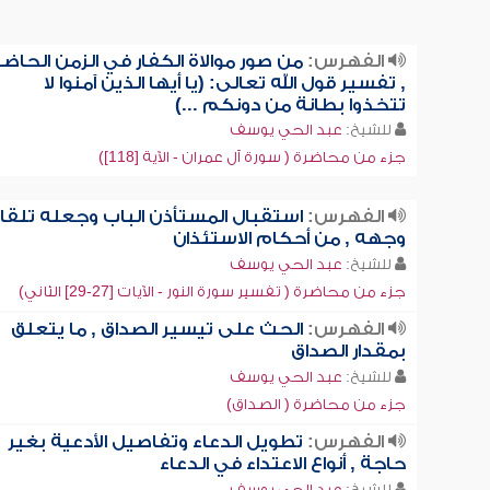
الفهرس:
من صور موالاة الكفار في الزمن الحاضر
, تفسير قول الله تعالى: (يا أيها الذين آمنوا لا
تتخذوا بطانة من دونكم ...)
للشيخ:
عبد الحي يوسف
جزء من محاضرة ( سورة آل عمران - الآية [118])
الفهرس:
استقبال المستأذن الباب وجعله تلقا
وجهه , من أحكام الاستئذان
للشيخ:
عبد الحي يوسف
جزء من محاضرة ( تفسير سورة النور - الآيات [27-29] الثاني)
الفهرس:
الحث على تيسير الصداق , ما يتعلق
بمقدار الصداق
للشيخ:
عبد الحي يوسف
جزء من محاضرة ( الصداق)
الفهرس:
تطويل الدعاء وتفاصيل الأدعية بغير
حاجة , أنواع الاعتداء في الدعاء
للشيخ:
عبد الحي يوسف