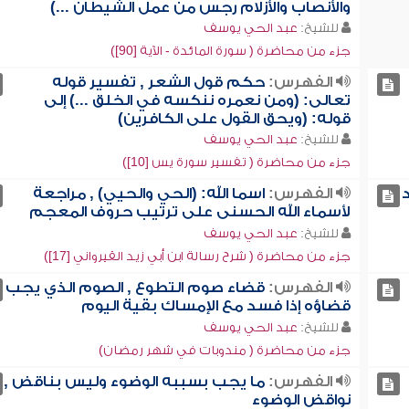
والأنصاب والأزلام رجس من عمل الشيطان ...)
للشيخ:
عبد الحي يوسف
جزء من محاضرة ( سورة المائدة - الآية [90])
الفهرس:
حكم قول الشعر , تفسير قوله
تعالى: (ومن نعمره ننكسه في الخلق ...) إلى
قوله: (ويحق القول على الكافرين)
للشيخ:
عبد الحي يوسف
جزء من محاضرة ( تفسير سورة يس [10])
د
الفهرس:
اسما الله: (الحي والحيي) , مراجعة
لأسماء الله الحسنى على ترتيب حروف المعجم
للشيخ:
عبد الحي يوسف
جزء من محاضرة ( شرح رسالة ابن أبي زيد القيرواني [17])
الفهرس:
قضاء صوم التطوع , الصوم الذي يجب
قضاؤه إذا فسد مع الإمساك بقية اليوم
للشيخ:
عبد الحي يوسف
جزء من محاضرة ( مندوبات في شهر رمضان)
الفهرس:
ما يجب بسببه الوضوء وليس بناقض ,
نواقض الوضوء