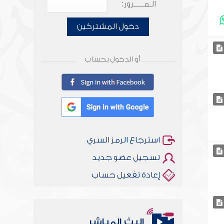
الـمـــــرور:
دخول المشتركين
أو الدخول بحساب
استرجاع الرمز السري
تسجيل عضو جديد
إعادة تفعيل حساب
البث المباشر