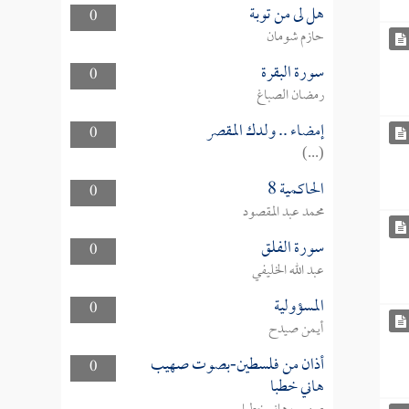
هل لى من توبة
0
حازم شومان
سورة البقرة
0
رمضان الصباغ
إمضاء .. ولدك المقصر
0
(...)
الحاكمية 8
0
محمد عبد المقصود
سورة الفلق
0
عبد الله الخليفي
المسؤولية
0
أيمن صيدح
أذان من فلسطين-بصوت صهيب
0
هاني خطبا