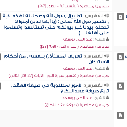
جزء من محاضرة ( تفسير آية - الطور [47])
الفهرس:
تطبيق رسول الله وصحابته لهذه الآية
, تفسير قول الله تعالى: (يا أيها الذين آمنوا لا
تدخلوا بيوتاً غير بيوتكم حتى تستأنسوا وتسلموا
على أهلها ...)
للشيخ:
عبد الحي يوسف
جزء من محاضرة ( سورة النور - الآية [27])
ء
الفهرس:
تعريف المستأذن بنفسه , من أحكام
الاستئذان
للشيخ:
عبد الحي يوسف
جزء من محاضرة ( تفسير سورة النور - الآيات [27-29] الثاني)
الفهرس:
الأمور المطلوبة في صيغة العقد ,
تابع صيغة عقد النكاح
للشيخ:
عبد الحي يوسف
جزء من محاضرة ( صيغة عقد النكاح)