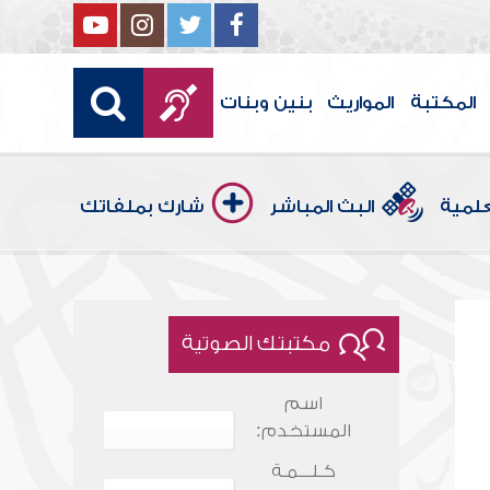
المكتبة
المواريث
بنين وبنات
علمية
البث المباشر
شارك بملفاتك
مكتبتك الصوتية
اسم
المستخدم:
كـلـــمـة