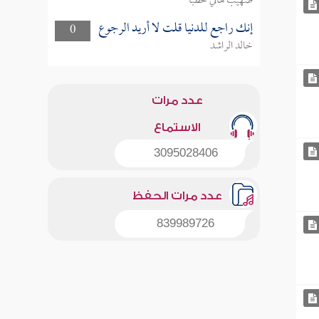
صهيب هاني خطبا
إنك راجع للدنيا قلت لا أريد الرجوع
0
خالد الراشد
عدد مرات
الاستماع
3095028406
عدد مرات الحفظ
839989726