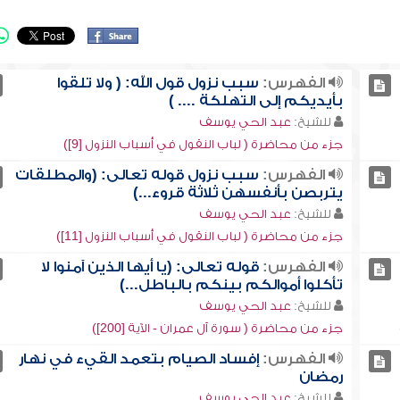
الفهرس:
سبب نزول قول الله: ( ولا تلقوا
بأيديكم إلى التهلكة .... )
للشيخ:
عبد الحي يوسف
جزء من محاضرة ( لباب النقول في أسباب النزول [9])
الفهرس:
سبب نزول قوله تعالى: (والمطلقات
يتربصن بأنفسهن ثلاثة قروء...)
للشيخ:
عبد الحي يوسف
جزء من محاضرة ( لباب النقول في أسباب النزول [11])
الفهرس:
قوله تعالى: (يا أيها الذين آمنوا لا
تأكلوا أموالكم بينكم بالباطل...)
للشيخ:
عبد الحي يوسف
جزء من محاضرة ( سورة آل عمران - الآية [200])
الفهرس:
إفساد الصيام بتعمد القيء في نهار
رمضان
للشيخ:
عبد الحي يوسف