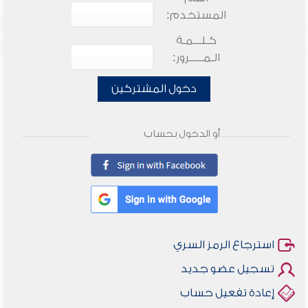
المستخدم:
كـلـــمـة
الـمـــــرور:
دخول المشتركين
أو الدخول بحساب
استرجاع الرمز السري
تسجيل عضو جديد
إعادة تفعيل حساب