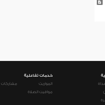
ية
خدمات تفاعلية
داة
المواريث
مشاركات ال
مواقيت الصلاة
رة