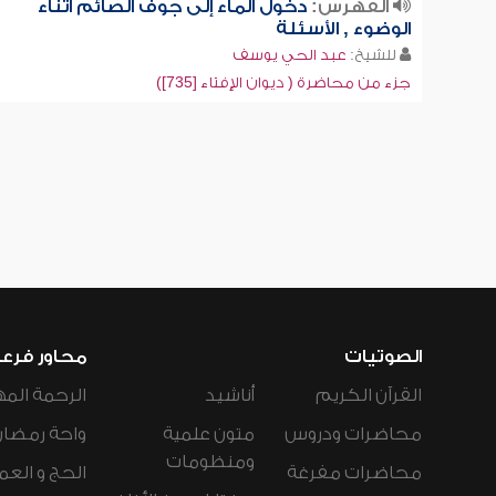
الفهرس:
دخول الماء إلى جوف الصائم أثناء
الوضوء , الأسئلة
للشيخ:
عبد الحي يوسف
جزء من محاضرة ( ديوان الإفتاء [735])
الصوتيات
محاور فرع
القرآن الكريم
أناشيد
الرحمة المه
محاضرات ودروس
متون علمية
واحة رمضان
ومنظومات
محاضرات مفرغة
الحج و العم