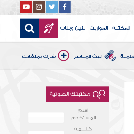
المكتبة
المواريث
بنين وبنات
علمية
البث المباشر
شارك بملفاتك
مكتبتك الصوتية
اسم
المستخدم:
كـلـــمـة