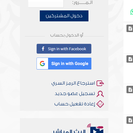
الـمـــــرور:
دخول المشتركين
أو الدخول بحساب
استرجاع الرمز السري
تسجيل عضو جديد
إعادة تفعيل حساب
البث المباشر