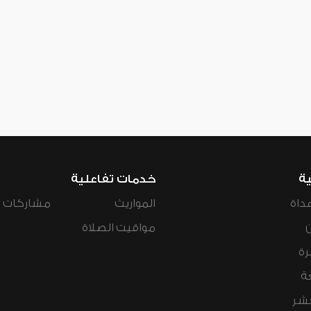
ية
خدمات تفاعلية
داة
المواريث
مشاركات ال
مواقيت الصلاة
رة
ة
عشر