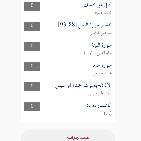
أقبل على نفسك
0
محمد المنجد
تفسير سورة النمل [88-93]
0
المنتصر الكتاني
سورة البينة
0
بهاء الدين الطوالبة
سورة هود
0
محمد جبريل
الأذان- بصوت أحمد الحراسيس
0
أحمد الحراسيس
أناشيد رمضان
0
(...)
عدد مرات