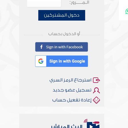
الـمـــــرور:
دخول المشتركين
أو الدخول بحساب
استرجاع الرمز السري
تسجيل عضو جديد
إعادة تفعيل حساب
البث المباشر