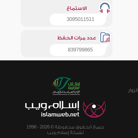
الاستماع
3095011511
عدد مرات الحفظ
839799865
زوار
جميع الحقوق محفوظة © 2026 - 1998
لشبكة إسلام ويب