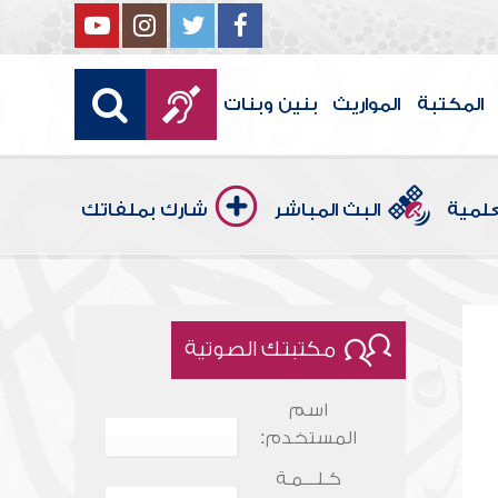
المكتبة
المواريث
بنين وبنات
علمية
البث المباشر
شارك بملفاتك
مكتبتك الصوتية
اسم
المستخدم:
كـلـــمـة