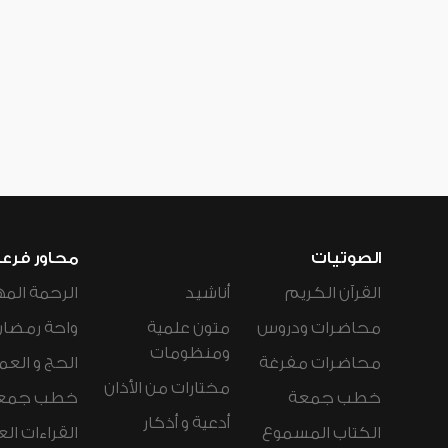
الصوتيات
محاور فرع
القرآن الكريم
أناشيد
الرحمة المه
محاضرات ودروس
متون علمية
واحة رمضان
ومنظومات
محاضرات مفرغة
الحج و العم
مختارات من الأذان
خطب جمعة
خطب جمع
أدعية و أذكار
الكتاب المسموع
القراءات ال