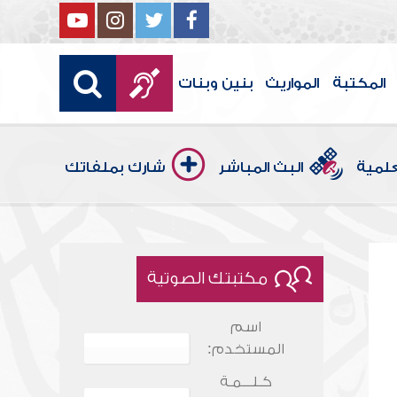
المكتبة
المواريث
بنين وبنات
علمية
البث المباشر
شارك بملفاتك
مكتبتك الصوتية
اسم
المستخدم:
كـلـــمـة