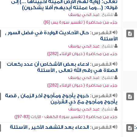
تعالى: (وآية لهم الأرض الميتة أحييناها ...) إلى
قوله: (...وما عملته أيديهم أفلا يشكرون)
للشيخ:
عبد الحي يوسف
جزء من محاضرة ( تفسير سورة يس [6])
الفهرس:
حال الأحاديث الواردة في فضل السور ,
الأسئلة
للشيخ:
عبد الحي يوسف
جزء من محاضرة ( ديوان الإفتاء [282])
الفهرس:
ادعاء بعض الأشخاص أن عدد ركعات
الصلاة هي رقم الله تعالى , الأسئلة
للشيخ:
عبد الحي يوسف
جزء من محاضرة ( ديوان الإفتاء [282])
الفهرس:
خروج يأجوج ومأجوج آخر الزمان , قصة
يأجوج ومأجوج مع ذي القرنين
للشيخ:
عبد الحي يوسف
جزء من محاضرة ( تفسير سورة الكهف - الآيات [83-97])
:
الفهرس:
الدعاء بعد التشهد الأخير , الأسئلة