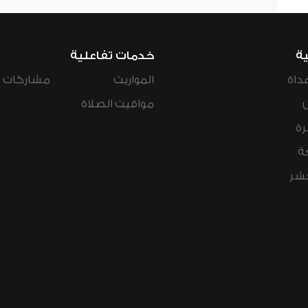
ية
خدمات تفاعلية
داة
المواريث
مشاركات ال
مواقيت الصلاة
رة
ة
عشر