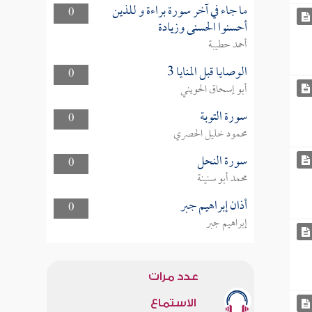
ما جاء في آخر سورة براءة و للذين
0
أحسنوا الحسنى وزيادة
أحمد حطيبة
الوصايا قبل المنايا 3
0
أبو إسحاق الحويني
سورة التوبة
0
محمود خليل الحصري
سورة النحل
0
محمد أبو سنينة
أذان إبراهيم جبر
0
إبراهيم جبر
عدد مرات
الاستماع