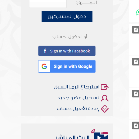
الـمـــــرور:
دخول المشتركين
أو الدخول بحساب
استرجاع الرمز السري
تسجيل عضو جديد
إعادة تفعيل حساب
البث المباشر