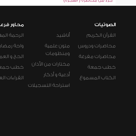
جزء من محاضرة ( الهجرة)
الصوتيات
محاور فرع
القرآن الكريم
أناشيد
الرحمة المه
محاضرات ودروس
متون علمية
واحة رمضان
ومنظومات
محاضرات مفرغة
الحج و العم
مختارات من الأذان
خطب جمعة
خطب جمع
أدعية و أذكار
الكتاب المسموع
القراءات ال
استراحة التسجيلات