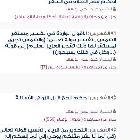
أحكام قصر الصلاة في السفر
للشيخ:
عبد الحي يوسف
جزء من محاضرة ( فقه الصلاة_أحكام صلاة المسافر)
الفهرس:
الأقوال الواردة في تفسير مستقر
الشمس , تفسير قوله تعالى: (والشمس تجري
لمستقر لها ذلك تقدير العزيز العليم) إلى قوله:
(...وكل في فلك يسبحون)
للشيخ:
عبد الحي يوسف
جزء من محاضرة ( تفسير سورة يس [7])
الفهرس:
حكم الحج قبل الزواج , الأسئلة
للشيخ:
عبد الحي يوسف
جزء من محاضرة ( ديوان الإفتاء [550])
الفهرس:
التحذير من الرياء , تفسير قوله تعالى
(قل إنما أنا بشر مثلكم يوحى إلي أنما إلهكم إله