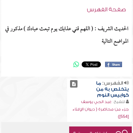
صفحة الفهرس
الحديث الشريف : ( اللهم قني عذابك يوم تبعث عبادك ) مذكور في
المواضع التالية
الفهرس:
ما
يتخلص به من
كوابيس النوم
للشيخ:
عبد الحي يوسف
جزء من محاضرة ( ديوان الإفتاء
[554])