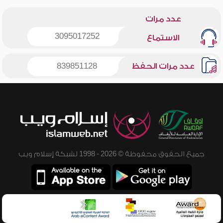
عدد مرات
3095017252
الاستماع
عدد مرات الحفظ
839851128
جميع الحقوق محفوظة © 2026 - 1998 لشبكة إسلام ويب