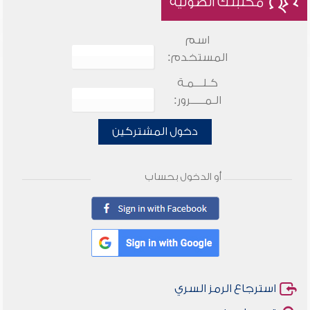
مكتبتك الصوتية
اسم
المستخدم:
كـلـــمـة
الـمـــــرور:
دخول المشتركين
أو الدخول بحساب
استرجاع الرمز السري