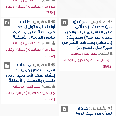
جزء من محاضرة ( ديوان الإفتاء
[554])
الفهرس:
التوفيق
الفهرس:
طلب
بين حديث: (لا يأتي
أولياء المقتول زيادة
على الناس زمان إلا والذي
في الدية على ما أقره
بعده شر منه) وحديث:
قانون الدولة , الأسئلة
(... فهل بعد هذا الشر من
للشيخ:
عبد الحي يوسف
خير؟ قال: نعم ...)
جزء من محاضرة ( ديوان الإفتاء
للشيخ:
عبد الحي يوسف
[652])
جزء من محاضرة ( ديوان الإفتاء
الفهرس:
ميقات
[562])
أهل السودان ومن أراد
إنشاء سفر لأمر دنيوي ثم
تلبس بالنسك , الأسئلة
للشيخ:
عبد الحي يوسف
جزء من محاضرة ( ديوان الإفتاء
[661])
الفهرس:
خروج
المرأة من بيت الزوج