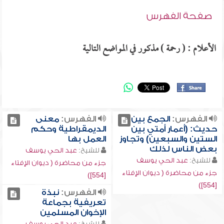
صفحة الفهرس
الأعلام : ( رحمة ) مذكور في المواضع التالية
الفهرس:
الجمع بين
الفهرس:
معنى
حديث: (أعمار أمتي بين
الديمقراطية وحكم
الستين والسبعين) وتجاوز
العمل بها
بعض الناس لذلك
للشيخ:
عبد الحي يوسف
للشيخ:
عبد الحي يوسف
جزء من محاضرة ( ديوان الإفتاء
جزء من محاضرة ( ديوان الإفتاء
[554])
[554])
الفهرس:
نبذة
تعريفية بجماعة
الإخوان المسلمين
للشيخ:
عبد الحي يوسف