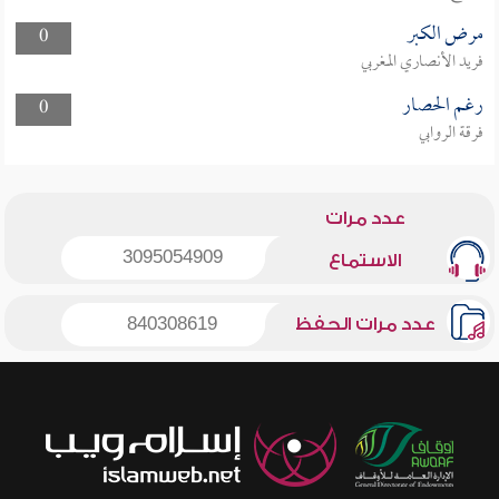
مرض الكبر
0
فريد الأنصاري المغربي
رغم الحصار
0
فرقة الروابي
عدد مرات
3095054909
الاستماع
عدد مرات الحفظ
840308619