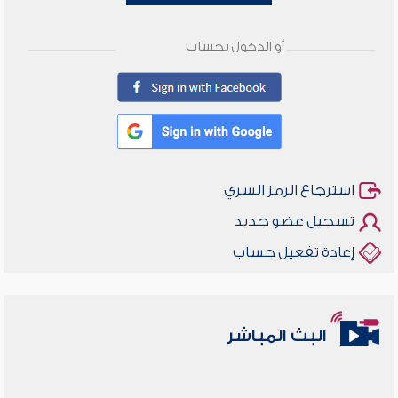
أو الدخول بحساب
استرجاع الرمز السري
تسجيل عضو جديد
إعادة تفعيل حساب
البث المباشر
أخلاقنا أصالة ومعاصرة