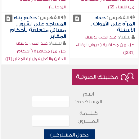
من النساء [2])
الزوجات)
الفهرس:
حداد
الفهرس:
حكم بناء
المرأة على الأموات ,
المساجد على القبور ,
الأسئلة
مسائل متعلقة بأحكام
المقابر
للشيخ:
عبد الحي يوسف
للشيخ:
عبد الحي يوسف
جزء من محاضرة ( ديوان الإفتاء
جزء من محاضرة ( أحكام
[331])
الدفن والتعزية وزيارة المقابر [1])
مكتبتك الصوتية
اسم
المستخدم:
كـلـــمـة
الـمـــــرور:
دخول المشتركين