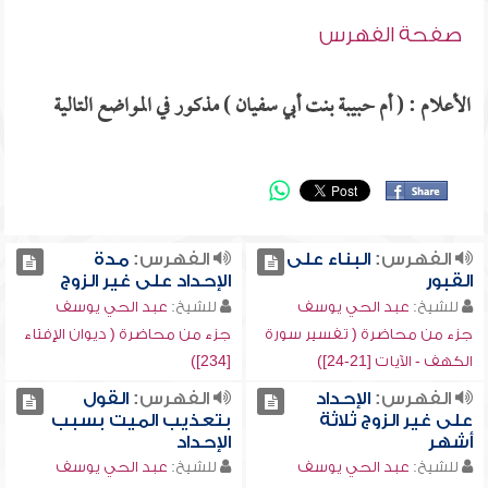
صفحة الفهرس
الأعلام : ( أم حبيبة بنت أبي سفيان ) مذكور في المواضع التالية
الفهرس:
البناء على
الفهرس:
مدة
القبور
الإحداد على غير الزوج
للشيخ:
عبد الحي يوسف
للشيخ:
عبد الحي يوسف
جزء من محاضرة ( تفسير سورة
جزء من محاضرة ( ديوان الإفتاء
الكهف - الآيات [21-24])
[234])
الفهرس:
الإحداد
الفهرس:
القول
على غير الزوج ثلاثة
بتعذيب الميت بسبب
أشهر
الإحداد
للشيخ:
عبد الحي يوسف
للشيخ:
عبد الحي يوسف