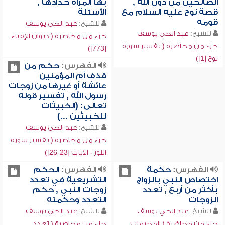
الصالحين من دون الله ,
بها المرأة حدادها ,
قصة نوح عليه السلام مع
الأسئلة
قومه
للشيخ:
عبد الحي يوسف
للشيخ:
عبد الحي يوسف
جزء من محاضرة ( ديوان الإفتاء
جزء من محاضرة ( تفسير سورة
[773])
نوح [1])
الفهرس:
حكم من
قذف أم المؤمنين
عائشة أو غيرها من زوجات
رسول الله , تفسير قوله
تعالى: (الخبيثات
للخبيثين ...)
للشيخ:
عبد الحي يوسف
جزء من محاضرة ( تفسير سورة
النور - الآيات [23-26])
الفهرس:
حكمة
الفهرس:
الحكم
اختصاص النبي بالزواج
التشريعية في تعدد
بأكثر من أربع , تعدد
زوجات النبي , حكم
الزوجات
التعدد وحكمته
للشيخ:
عبد الحي يوسف
للشيخ:
عبد الحي يوسف
جزء من محاضرة ( المحرمات
جزء من محاضرة ( تعدد