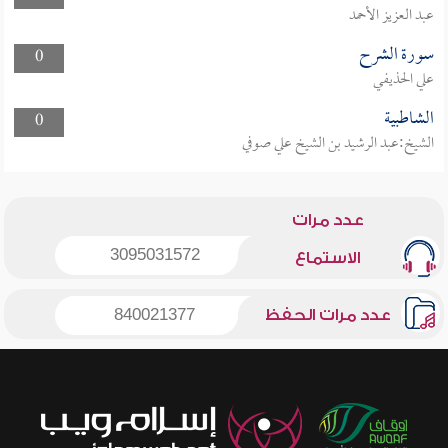
عبد العزيز الأحمد
سورة الشرح
0
علي الحذيفي
الشاطبية
0
الشيخ:عبد الرشيد بن الشيخ علي صوفي
عدد مرات
3095031572
الاستماع
عدد مرات الحفظ
840021377