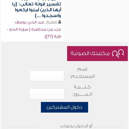
تفسير قوله تعالى: (يا
أيها الذين آمنوا اركعوا
واسجدوا ...)
للشيخ:
عبد الحي يوسف
جزء من محاضرة ( سورة الحج -
الآية [77])
مكتبتك الصوتية
اسم
المستخدم:
كـلـــمـة
الـمـــــرور:
دخول المشتركين
أو الدخول بحساب