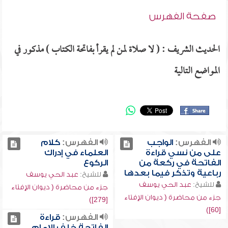
صفحة الفهرس
الحديث الشريف : ( لا صلاة لمن لم يقرأ بفاتحة الكتاب ) مذكور في
المواضع التالية
الفهرس:
الواجب
الفهرس:
كلام
على من نسي قراءة
العلماء في إدراك
الفاتحة في ركعة من
الركوع
رباعية وتذكر فيما بعدها
للشيخ:
عبد الحي يوسف
للشيخ:
عبد الحي يوسف
جزء من محاضرة ( ديوان الإفتاء
جزء من محاضرة ( ديوان الإفتاء
[279])
[60])
الفهرس:
قراءة
الفاتحة خلف الإمام